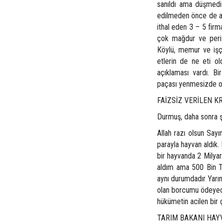
sanıldı ama düşmedi 
edilmeden önce de ay
ithal eden 3 – 5 firma
çok mağdur ve perişa
Köylü, memur ve işçi
etlerin de ne eti ol
açıklaması vardı. Bi
paçası yenmesizde o 
FAİZSİZ VERİLEN K
Durmuş, daha sonra şu
Allah razı olsun Sayı
parayla hayvan aldık.
bir hayvanda 2 Milyar
aldım ama 500 Bin TL
aynı durumdadır Yarı
olan borcumu ödeyece
hükümetin acilen bir
TARIM BAKANI HAY