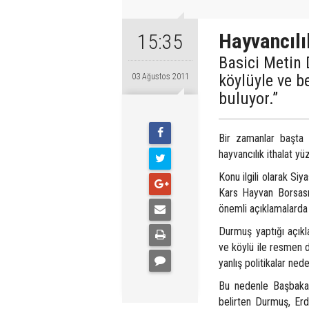
Hayvancılı
15:35
Basici Metin 
köylüyle ve b
03 Ağustos 2011
buluyor.”
Bir zamanlar başta
hayvancılık ithalat y
Konu ilgili olarak Si
Kars Hayvan Borsası
önemli açıklamalarda
Durmuş yaptığı açıkl
ve köylü ile resmen 
yanlış politikalar ned
Bu nedenle Başbaka
belirten Durmuş, Erdo