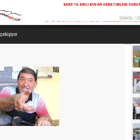
GÜNCEL / 20:18
GÜNCEL / 20
ETIMLERI SÜRÜYOR
MILLÎ GÜVENLIK KURULU GENEL SEKRETERI OKAY MEM
KARS
 çekişiyor