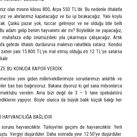
miz olan mısırın kilosu 800, Arpa 550 TL’dir. Bu nedenle ithalatla
ız ve ahırlarımız kapatacağız ve bu işi bırakacağız. Yani köylü
cak. Çünkü pazar yok, tüccar gelmiyor ve ne olduğu bile belli
 Bu adam gelip benim hayvanımı alır mı? Böylelikle ne yapacağız,
e muhafaza edip önümüzdeki yıla çıkarmaya çalışacağız. Artık
a gelirde ithalatı durdurursa malımızı rahatlıkla satarız. Kendisi
zaten yani 15.800 TL’ye mal etmiş olduğu eti 12 TL’ye satarsa
alır.
İZE BU KONUDA RAPOR VERDİK
meclise yeni giden milletvekillerimize sorunlarımızı anlattık ve
ciler bas bas bağırıyoruz. Bakana diyoruz ki gel sana milyonlarca
 mektubu verelim. Ama bizi değil de 3 – 5 tane spekülatörü
ediklerini yapıyor. Böyle olunca da büyük balık küçük balığı her
İ HAYVANCILIĞA BAĞLIDIR
sorunu hayvancılıktır. Türkiye’nin geçimi de hayvancılıktır. Yerli
tu. Vergiyi düşürdüler. Daha sonrada yine 12.50’ye düşürdüler.