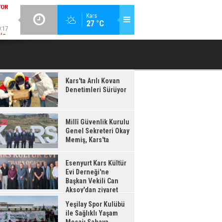
:17
GÜNCEL / 20:16
Kars
27 °C
IŞ,
ESENYURT KARS KÜLTÜR EVI DERNEĞI'NE BAŞKAN VEKILI CAN
YEŞILAY 
'TA
AKSOY'DAN ZIYARET
Kars'ta Arılı Kovan
Denetimleri Sürüyor
Millî Güvenlik Kurulu
Genel Sekreteri Okay
Memiş, Kars'ta
Esenyurt Kars Kültür
Evi Derneği'ne
Başkan Vekili Can
Aksoy'dan ziyaret
Yeşilay Spor Kulübü
ile Sağlıklı Yaşam