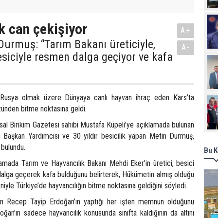
k can çekişiyor
A+
Durmuş: “Tarım Bakanı üreticiyle,
A-
esiciyle resmen dalga geçiyor ve kafa
 Rusya olmak üzere Dünyaya canlı hayvan ihraç eden Kars’ta
üzünden bitme noktasına geldi.
yasal Birikim Gazetesi sahibi Mustafa Küpeli’ye açıklamada bulunan
 Başkan Yardımcısı ve 30 yıldır besicilik yapan Metin Durmuş,
 bulundu.
Bu K
amada Tarım ve Hayvancılık Bakanı Mehdi Eker’in üretici, besici
dalga geçerek kafa bulduğunu belirterek, Hükümetin almış olduğu
eniyle Türkiye’de hayvancılığın bitme noktasına geldiğini söyledi.
n Recep Tayip Erdoğan’ın yaptığı her işten memnun olduğunu
ğan’ın sadece hayvancılık konusunda sınıfta kaldığının da altını