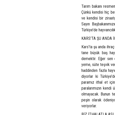
Tarım bakanı resmen 
Çünkü kendisi hiç be
ve kendisi bir ziraat
Sayın Başbakanımızın
Türkiye’de hayvancılık 
KARS’TA ŞU ANDA 
Kars’ta şu anda ihraç
tane büyük baş hay
demektir. Eğer sen 
yeme, süte teşvik ve
haddinden fazla hay
diyorlar ki Türkiye’
paramız ithal et içi
paralarımızın kendi 
olmayacak. Bunun tek
peşin olarak ödeniy
veriyorlar.
BİZ İTHALATLA AS