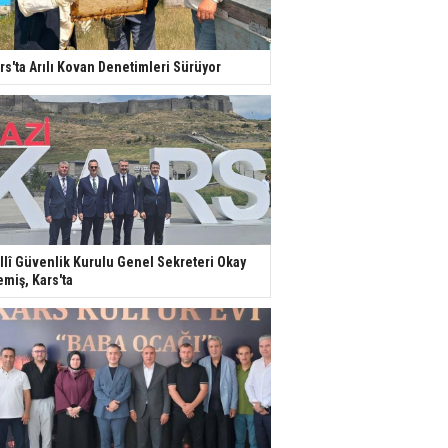
rs'ta Arılı Kovan Denetimleri Sürüyor
llî Güvenlik Kurulu Genel Sekreteri Okay
miş, Kars'ta