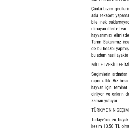
Çünkü bizim girdileri
asla rekabet yapamay
bile inek saklamaya
olmayan ithal et var.
hayvanımızı elimizd
Tarım Bakanımız insaf
de bu hesabı yapmış 
bu adam nasıl ayakta k
MİLLETVEKİLLERİM
Seçimlerin ardından 
rapor ettik. Biz besi
hayvan için teminat
dinliyor ve onların d
zaman yutuyor.
TÜRKİYE’NİN GEÇİM
Türkiye’nin en büyük 
kesim 13.50 TL olmuş