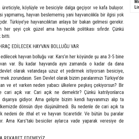
Mi
üreticiyle, köylüyle ve besiciyle dalga geçiyor ve kafa buluyor.
Li
si yapmamış, hayvan beslememiş yani hayvancılıkla bir ilgisi yok
çıdır. Türkiye’ye hayvancılıktan anlaya bir bakan gelmesi gerekir.
 her şeyi çok güzel ama havyacılık politikası sıfırdır. Çünkü
bitti.
İHRAÇ EDİLECEK HAYVAN BOLLUĞU VAR
 edilecek hayvan bolluğu var. Kars’ın her köyünde şu ana 3-5 bine
van var. Bu kadar hayvanda aynı zamanda o kadar da dana
devlet olarak vatandaşa uzuz et yedirmek istiyorsan besiciye,
rmek zorundasın. Sen Devlet olarak bizim paralarımızı Türkiye’de
van ve et varken neden yabacı ülkelere peşkeş çekiyorsun? Bir
de cari açık var. Cari açık ne demektir? Çünkü katrilyonlarca
n dışarıya gidiyor. Ama gelipte bizim kendi hayvanımızı alıp ta
ülkemizde dönsün diye düşünülmedi. Bu nedenle de cari açık ta
 nedeni de ithal et ve hayvan ticaretidir. Ve bütün bu paralar
or. Ama Kars’taki besiciler aylarca vade yaparak veresiye de
LA REKABET EDEMEYİZ