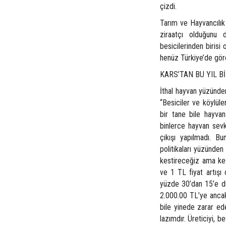
çizdi.
Tarım ve Hayvancılık 
ziraatçı olduğunu 
besicilerinden birisi
henüz Türkiye’de gör
KARS’TAN BU YIL B
İthal hayvan yüzünden
“Besiciler ve köylüle
bir tane bile hayvan
binlerce hayvan sevkı
çıkışı yapılmadı. Bu
politikaları yüzünden
kestireceğiz ama kes
ve 1 TL fiyat artışı
yüzde 30’dan 15’e dü
2.000.00 TL’ye ancak 
bile yinede zarar ed
lazımdır. Üreticiyi, b