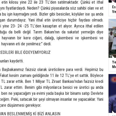
etin kilosu yine 22 ile 23 TL’den satılmaktadır. Çünkü et ithal
Es
nı fiyatlardaydı. Neden? Çünkü piyasalarda söz sahibi olan ve et
Ve
 bu işin kaymağını yedi. Bizler gibi besiciler, köylüler ise şu anda
n durumdayız. Yani ithal etin üreticiye hiçbir faydası olmadı.
 yine 23- 24 -25 TL’den kasaptan et alıyor. Ayrıca ithal edilen
duğu da belli değil. Tarım Bakanı’nın da sakatat yemeğin diye
r hayvanın bir kere ciğeri, dalağı, işkembesi ve işkembesi ve
hayvanın eti de yenilmez.” dedi.
REDİLERİ BİLE ÖDEYEMİYORUZ
nları kaydetti.
Ye
Me
n Başbakanımız faizsiz olarak üreticilere para verdi. Hepimiz bu
 Fakat kesim zamanı geldiğinde 11 ile 12 TL’ye et sattık. Böylece
 TL zarar ettik. Ben 1 Milyar TL Ziraat Bankası’ndan faizsiz kredi
 zarar ettim. Benim gibi milyonlarca besici ve üretici şu anda
n ben ne yapacağım ya evimi yada başka bir binamı satıp Devlete
ğim. Peki, satacak bir şeyi olmayan insanlar ne yapacaklar. Yani
 çare düşünmesi gerekiyor.
VAN BESLENMEMİŞ Kİ BİZİ ANLASIN