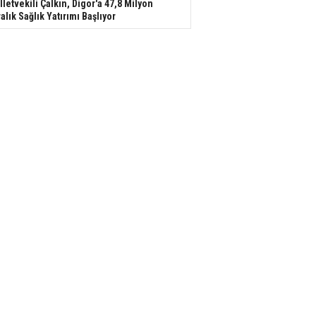
lletvekili Çalkın, Digor'a 47,8 Milyon
ralık Sağlık Yatırımı Başlıyor