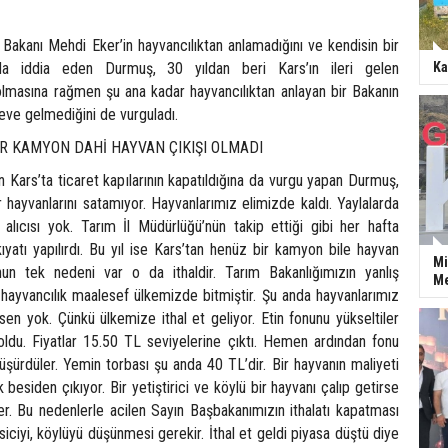
Bakanı Mehdi Eker’in hayvancılıktan anlamadığını ve kendisin bir
da iddia eden Durmuş, 30 yıldan beri Kars’ın ileri gelen
Ka
 olmasına rağmen şu ana kadar hayvancılıktan anlayan bir Bakanın
eve gelmediğini de vurguladı.
İR KAMYON DAHİ HAYVAN ÇIKIŞI OLMADI
 Kars’ta ticaret kapılarının kapatıldığına da vurgu yapan Durmuş,
r hayvanlarını satamıyor. Hayvanlarımız elimizde kaldı. Yaylalarda
 alıcısı yok. Tarım İl Müdürlüğü’nün takip ettiği gibi her hafta
yatı yapılırdı. Bu yıl ise Kars’tan henüz bir kamyon bile hayvan
Mi
nun tek nedeni var o da ithaldir. Tarım Bakanlığımızın yanlış
Me
 hayvancılık maalesef ülkemizde bitmiştir. Şu anda hayvanlarımız
en yok. Çünkü ülkemize ithal et geliyor. Etin fonunu yükseltiler
 oldu. Fiyatlar 15.50 TL seviyelerine çıktı. Hemen ardından fonu
şürdüler. Yemin torbası şu anda 40 TL’dir. Bir hayvanın maliyeti
besiden çıkıyor. Bir yetiştirici ve köylü bir hayvanı çalıp getirse
er. Bu nedenlerle acilen Sayın Başbakanımızın ithalatı kapatması
esiciyi, köylüyü düşünmesi gerekir. İthal et geldi piyasa düştü diye