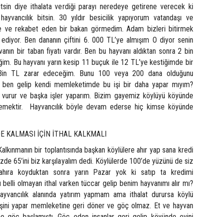
itsin diye ithalata verdiği parayı neredeye getirene verecek ki
hayvancılık bitsin. 30 yıldır besicilik yapıyorum vatandaşı ve
le ve rekabet eden bir bakan görmedim. Adam bizleri bitirmek
t ediyor. Ben dananın çiftini 6. 000 TL’ye almışım O diyor senin
nın bir taban fiyatı vardır. Ben bu hayvanı aldıktan sonra 2 bin
m. Bu hayvanı yarın kesip 11 buçuk ile 12 TL’ye kestiğimde bir
in TL zarar edeceğim. Bunu 100 veya 200 dana olduğunu
 ben gelip kendi memleketimde bu işi bir daha yapar mıyım?
t vurur ve başka işler yaparım. Bizim gayemiz köylüyü köyünde
emektir. Hayvancılık böyle devam ederse hiç kimse köyünde
 KALMASI İÇİN İTHAL KALKMALI
alkınmanın bir toplantısında başkan köylülere ahır yap sana kredi
zde 65’ini biz karşılayalım dedi. Köylülerde 100’de yüzünü de siz
 ahıra koyduktan sonra yarın Pazar yok ki satıp ta kredimi
belli olmayan ithal varken tüccar gelip benim hayvanımı alır mı?
ayvancılık alanında yatırım yapmam ama ithalat durursa köylü
işini yapar memleketine geri döner ve göç olmaz. Et ve hayvan
ne göç başlamıştı. Göç eden insanlar geri gelip köyünde evini