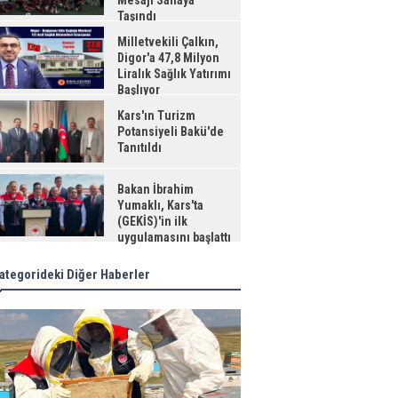
Mesajı Sahaya
Taşındı
Milletvekili Çalkın,
Digor'a 47,8 Milyon
Liralık Sağlık Yatırımı
Başlıyor
Kars'ın Turizm
Potansiyeli Bakü'de
Tanıtıldı
Bakan İbrahim
Yumaklı, Kars'ta
(GEKİS)'in ilk
uygulamasını başlattı
ategorideki Diğer Haberler