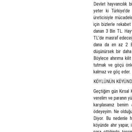
Devlet hayvancılık b
yeter ki Türkiye’de 
üreticisiyle mücade
için bizlerle rekabe
danan 3 Bin TL. Hayva
TL’de masraf edeceği
dana da en az 2 B
düşünürsek bir daha
Böylece ahırıma kili
tutmak ve göçü önl
kalmaz ve göç eder.
KÖYLÜNÜN KÖYÜNDE
Geçtiğim gün Kırsal K
verelim ve paranın yü
karşılasanız benim
ödeyeyim. Ne olduğu 
Diyor. Bu nedenle h
köyünde ahır yapar, 
para ettiğinde tersi