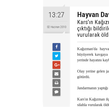
Hayvan Dav
13:27
Kars'ın Kağı
çıktığı bildir
02 Haziran 2010
vurularak öld
Kağızman'da hayvan
büyüyerek kavgaya d
yerinde hayatını kayb
Olay yerine gelen ja
götürdü.
Jandarmanın yaptığı 
Kars'ın Kağızman ilçe
silahla vurularak öld