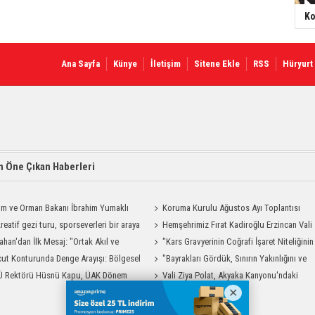
Ko
Ana Sayfa
Künye
İletişim
Sitene Ekle
RSS
Hüryurt
 Öne Çıkan Haberleri
ım ve Orman Bakanı İbrahim Yumaklı
Koruma Kurulu Ağustos Ayı Toplantısı
Geliyor
reatif gezi turu, sporseverleri bir araya
Yapıldı
Hemşehrimiz Fırat Kadiroğlu Erzincan Vali
ahan'dan İlk Mesaj: "Ortak Akıl ve
Yardımcılığına Atandı
"Kars Gravyerinin Coğrafi İşaret Niteliğinin
şmayla Çalışacağız"
ut Konturunda Denge Arayışı: Bölgesel
Güçlendirilmesi Projesi"
"Bayrakları Gördük, Sınırın Yakınlığını ve
ma Sürecinin Tüm Aşamaları
Ü Rektörü Hüsnü Kapu, ÜAK Dönem
Uzaklığını Aynı Anda Hissettik"
Vali Ziya Polat, Akyaka Kanyonu'ndaki
ığını Devretti
Rafting Heyecanına Katıldı