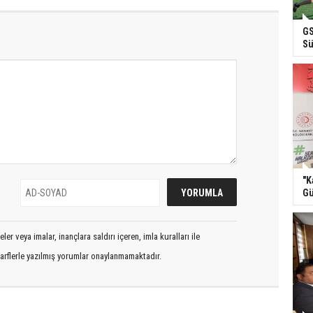
GS
Sü
"K
Gü
er veya imalar, inançlara saldırı içeren, imla kuralları ile
arflerle yazılmış yorumlar onaylanmamaktadır.