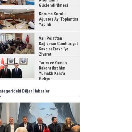
Niteliğinin
Güçlendirilmesi
jesi"
Koruma Kurulu
Ağustos Ayı Toplantısı
Yapıldı
Vali Polat'tan
Kağızman Cumhuriyet
Savcısı Eravcı'ya
Ziyaret
Tarım ve Orman
Bakanı İbrahim
Yumaklı Kars'a
Geliyor
ategorideki Diğer Haberler