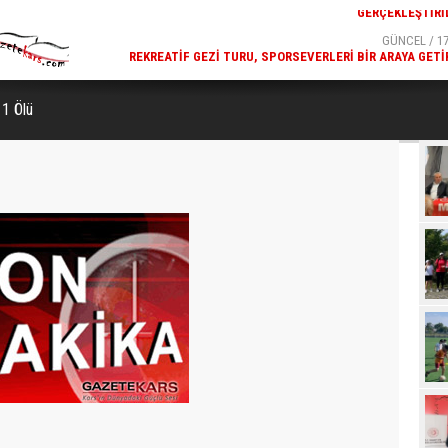
GERÇEKLEŞTIRI
GÜNCEL / 17
REKREATIF GEZI TURU, SPORSEVERLERI BIR ARAYA GETI
 1 Ölü