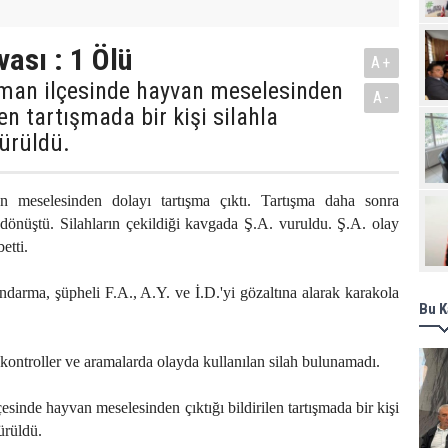
Pro
ası : 1 Ölü
A+
zman ilçesinde hayvan meselesinden
A-
ilen tartışmada bir kişi silahla
ürüldü.
 meselesinden dolayı tartışma çıktı. Tartışma daha sonra
önüştü. Silahların çekildiği kavgada Ş.A. vuruldu. Ş.A. olay
etti.
ndarma, şüpheli F.A., A.Y. ve İ.D.'yi gözaltına alarak karakola
Bu K
kontroller ve aramalarda olayda kullanılan silah bulunamadı.
sinde hayvan meselesinden çıktığı bildirilen tartışmada bir kişi
ürüldü.