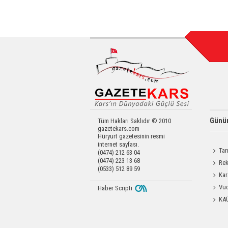
Günün
Tüm Hakları Saklıdır © 2010
gazetekars.com
Hüryurt gazetesinin resmi
internet sayfası.
Tar
(0474) 212 63 04
(0474) 223 13 68
Kars'a 
Rek
(0533) 512 89 59
getirdi
Kar
Dayanı
Vüc
Haber Scripti
Yağ Al
KA
Başkanl