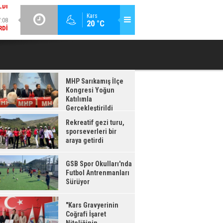
LDI
:08
GÜNCEL / 17:08
Kars
20 °C
RDI
GSB SPOR OKULLARI'NDA FUTBOL ANTRENMANLARI SÜRÜYOR
MHP Sarıkamış İlçe
Kongresi Yoğun
Katılımla
Gerçekleştirildi
Rekreatif gezi turu,
sporseverleri bir
araya getirdi
GSB Spor Okulları'nda
Futbol Antrenmanları
Sürüyor
"Kars Gravyerinin
Coğrafi İşaret