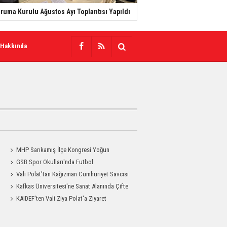
ruma Kurulu Ağustos Ayı Toplantısı Yapıldı
 Hakkında
MHP Sarıkamış İlçe Kongresi Yoğun
Katılımla Gerçekleştirildi
GSB Spor Okulları'nda Futbol
Antrenmanları Sürüyor
Vali Polat'tan Kağızman Cumhuriyet Savcısı
Eravcı'ya Ziyaret
Kafkas Üniversitesi'ne Sanat Alanında Çifte
Gurur
KAIDEF'ten Vali Ziya Polat'a Ziyaret