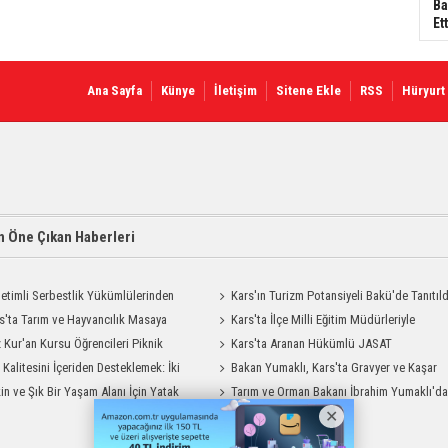
Ba
Ett
Ana Sayfa
Künye
İletişim
Sitene Ekle
RSS
Hüryurt
 Öne Çıkan Haberleri
etimli Serbestlik Yükümlülerinden
Kars'ın Turizm Potansiyeli Bakü'de Tanıtıld
Temizlik Desteği
s'ta Tarım ve Hayvancılık Masaya
Kars'ta İlçe Milli Eğitim Müdürleriyle
ı
 Kur'an Kursu Öğrencileri Piknik
Değerlendirme Toplantısı
Kars'ta Aranan Hükümlü JASAT
su Yaşadı
t Kalitesini İçeriden Desteklemek: İki
Operasyonuyla Yakalandı
Bakan Yumaklı, Kars'ta Gravyer ve Kaşar
iyon Uygulamasının Karşılaştırması
in ve Şık Bir Yaşam Alanı İçin Yatak
Üretim Tesisini Ziyaret Etti
Tarım ve Orman Bakanı İbrahim Yumaklı'd
Modelleri Savenis.com’da!
Kars Valiliği'ne Ziyaret