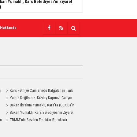
kan Yumaklı, Kars Belediyesi'ni Ziyaret
i
 Hakkında
ı
Kars Fethiye Camisi'nde Dalgalanan Türk
Bayrağı Görenlerin Beğenisini Topladı
Yalnız Değilsiniz: Kızılay Kapınızı Çalıyor
Bakan İbrahim Yumaklı, Kars'ta (GEKİS)'in
ilk uygulamasını başlattı
Bakan Yumaklı, Kars Belediyesi'ni Ziyaret
an
Etti
TBMM’nin Sevilen Emektar Bürokratı
Durdağı Yıldırım’ın Acı Günü