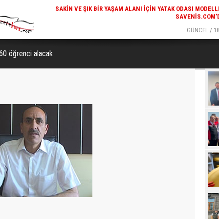
SAVENIS.COM’
GÜNCEL / 18
KARS'IN TURIZM POTANSIYELI BAKÜ'DE TANITI
 60 öğrenci alacak