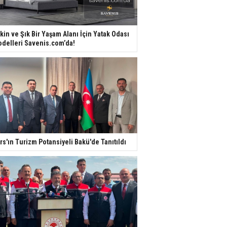
kin ve Şık Bir Yaşam Alanı İçin Yatak Odası
delleri Savenis.com’da!
rs'ın Turizm Potansiyeli Bakü'de Tanıtıldı