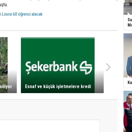
uştu.
 Lisesi 60 öğrenci alacak
Sa
Mo
Ka
siliyor
Esnaf ve küçük işletmelere kredi