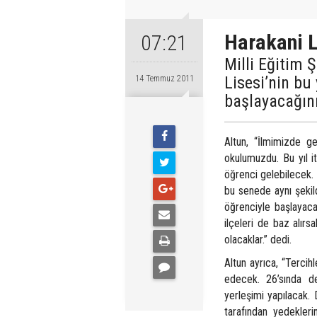
Harakani L
07:21
Milli Eğitim
Lisesi’nin bu
14 Temmuz 2011
başlayacağını
Altun, “İlmimizde g
okulumuzdu. Bu yıl it
öğrenci gelebilecek.
bu senede aynı şekil
öğrenciyle başlayaca
ilçeleri de baz alırs
olacaklar.” dedi.
Altun ayrıca, “Terci
edecek. 26’sında de 
yerleşimi yapılacak.
tarafından yedekler