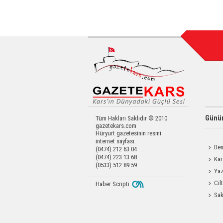
Günün
Tüm Hakları Saklıdır © 2010
gazetekars.com
Hüryurt gazetesinin resmi
internet sayfası.
Den
(0474) 212 63 04
(0474) 223 13 68
Okula 
Kar
(0533) 512 89 59
Yatırıld
Yaz
Coşku
Cil
Haber Scripti
Enjeks
Sak
Odası 