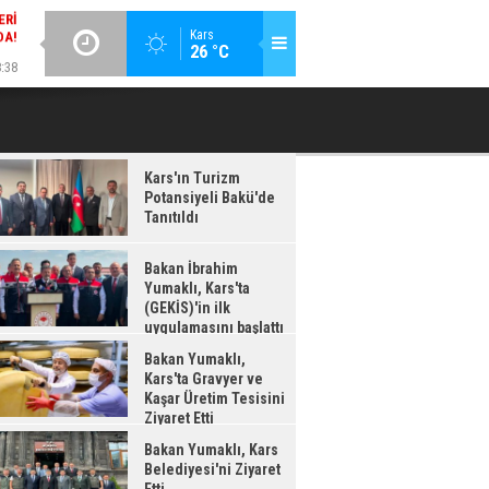
DA!
GÜNCEL / 18:37
:38
Kars
26 °C
BAKAN İBRAHIM YUMAKLI, KARS'TA (GEKİS)'IN ILK
BA
LDI
UYGULAMASINI BAŞLATTI
Kars'ın Turizm
Potansiyeli Bakü'de
Tanıtıldı
Bakan İbrahim
Yumaklı, Kars'ta
(GEKİS)'in ilk
uygulamasını başlattı
Bakan Yumaklı,
Kars'ta Gravyer ve
Kaşar Üretim Tesisini
Ziyaret Etti
Bakan Yumaklı, Kars
Belediyesi'ni Ziyaret