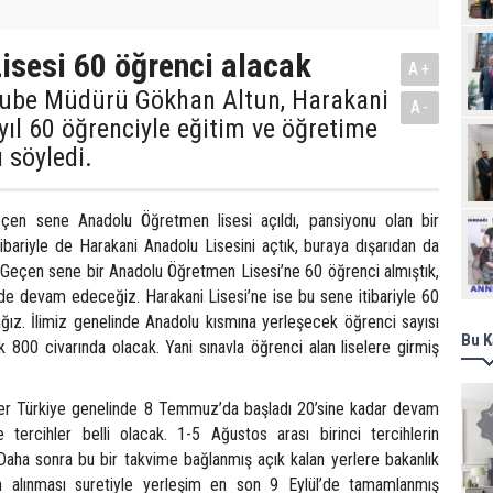
isesi 60 öğrenci alacak
A+
 Şube Müdürü Gökhan Altun, Harakani
A-
 yıl 60 öğrenciyle eğitim ve öğretime
 söyledi.
eçen sene Anadolu Öğretmen lisesi açıldı, pansiyonu olan bir
Ziy
ibariyle de Harakani Anadolu Lisesini açtık, buraya dışarıdan da
 Geçen sene bir Anadolu Öğretmen Lisesi’ne 60 öğrenci almıştık,
de devam edeceğiz. Harakani Lisesi’ne ise bu sene itibariyle 60
ğız. İlimiz genelinde Anadolu kısmına yerleşecek öğrenci sayısı
Bu K
ak 800 civarında olacak. Yani sınavla öğrenci alan liselere girmiş
hler Türkiye genelinde 8 Temmuz’da başladı 20’sine kadar devam
tercihler belli olacak. 1-5 Ağustos arası birinci tercihlerin
 Daha sonra bu bir takvime bağlanmış açık kalan yerlere bakanlık
in alınması suretiyle yerleşim en son 9 Eylül’de tamamlanmış