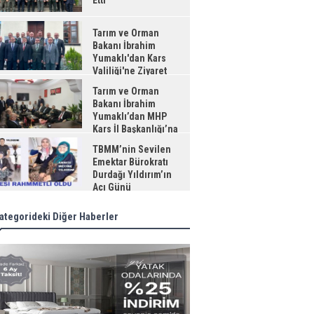
Etti
Tarım ve Orman
Bakanı İbrahim
Yumaklı'dan Kars
Valiliği'ne Ziyaret
Tarım ve Orman
Bakanı İbrahim
Yumaklı’dan MHP
Kars İl Başkanlığı’na
aret
TBMM’nin Sevilen
Emektar Bürokratı
Durdağı Yıldırım’ın
Acı Günü
ategorideki Diğer Haberler