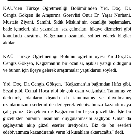
KAÜ’den Türkçe Öğretmenliği Bölümü’nden Yrd. Doç. Dr.
Cengiz Gökşen ile Araştırma Görevlisi Onur Er, Yaşar Nurhani,
Mustafa Ziyani, Samihi, Sıdık Miskini’nin ozanlığa başlamaları,
bade içmeleri, şiir yazmaları, saz çalmaları, hikaye dizmeleri gibi
konularda araştırma Kağızmanlı ozanlarla sohbet ederek bilgiler
aldılar.
KAÜ Türkçe Öğretmenliği Bölümü öğretim üyesi Yrd.Doç.Dr.
Cengiz Gökşen, Kağızman’ın bir ozanlar, aşıklar yatağı olduğunu
ve bunun için ilçeye gelerek araştırmalar yaptıklarını söyledi.
Yrd. Doç. Dr. Cengiz Gökşen, “Kağızman’ın bağrından Hıfzı gibi,
Sezai gibi, Cemal Hoca gibi bir çok ozan yetişmiştir. Tanınmış ve
derlenmiş olanların dışında da tanınmamış ve duyulmamış
ozanlarımızın eserlerini de derleyerek edebiyatımıza kazandırmaya
çalışıyoruz. Gerçekten de Kağızman bir başka güzellikte. İşte bu
güzellikler buranın insanının duygulanmasını sağlıyor. Onlar da
çağlayarak akıp güzel eserler üretiyorlar. Biz de bu eserleri
edebiyatımıza kazandırarak yarın ki kuşaklara aktaracağız” dedi.