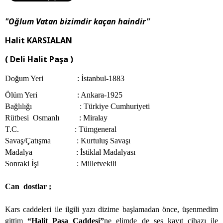
"Oğlum Vatan bizimdir kaçan haindir"
Halit KARSIALAN
( Deli Halit Paşa )
Doğum Yeri
: İstanbul-1883
Ölüm Yeri
: Ankara-1925
Bağlılığı
: Türkiye Cumhuriyeti
Rütbesi
Osmanlı
: Miralay
T.C.
: Tümgeneral
Savaş/Çatışma
: Kurtuluş Savaşı
Madalya
: İstiklal Madalyası
Sonraki İşi
: Milletvekili
Can
dostlar ;
Kars caddeleri ile ilgili yazı dizime başlamadan önce, üşenmedim
gittim
“Halit Paşa Caddesi”
ne elimde de ses kayıt cihazı ile