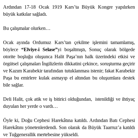
Ardından 17-18 Ocak 1919 Kars’ta Büyük Kongre yapılırken
büyük katkılar sağladı.
Bu çalışmalar olurken…
Ocak ayında Ordumuz Kars’tan çekilme işlemini tamamlamış,
böylece
“Elviye-i Selase”
yi boşaltmıştı, Sonuç olarak bölgede
otorite boşluğu oluşunca Halit Paşa’nın halk üzerindeki etkisi ve
örgütsel çalışmaları İngilizlerin dikkatini çekince, soruşturma geçirir
ve Kazım Karabekir tarafından tutuklanması istenir; fakat Karabekir
Paşa bu emirlere kulak asmayıp el altından bu oluşumlara destek
bile sağlar.
Deli Halit, çok atik ve iş bitirici olduğundan,
istenildiği ve ihtiyaç
duyulan her yerde o vardı…
Öyle ki, Doğu Cephesi Harekâtına katıldı. Ardından Batı Cephesi
Harekâtını yönetenlerdendi. Son olarak da Büyük Taarruz’a katıldı
ve Tuğgenerallik mertebesine yükseldi.