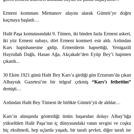
Ermeni komutanı Mirmanov alayını alarak Gümrü’ye doğru
kaçmaya başladı…
Halit Paşa komutasındaki 9. Tümen, iki binden fazla Ermeni askeri,
iki yüz Ermeni subayı, dört Ermeni komiseri esir aldı. Ardından
Kars hapishanesine gidip, Ermenilerin hapsettiği, Yenigazili
Hayrullah Dağlı, Hasan Ağa, Akçakale’den Eyüp Bey’i hapisten
çıkardı...
30 Ekim 1921 günü Halit Bey Kars’a girdiği gün Erzurum’da çıkan
Albayrak Gazetesi’ne bir telgraf çekmiş
“Kars’ı fethettim”
demişti…
Ardından Halit Bey Tümeni ile birlikte Gümrü’yü de aldılar…
Kars’ın alınışında gösterdiği üstün başarıdan dolayı Albay’lığa
yükseltilen Halit Paşa’nın iç dünyasındaki vatan sevgisi ve coşku
hiç eksilmedi, hep uçlarda yaşadı, bir tarafı şevket, diğer tarafı ise