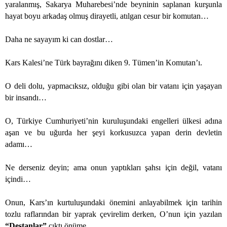
yaralanmış, Sakarya Muharebesi’nde beyninin saplanan kurşunla
hayat boyu arkadaş olmuş dirayetli, atılgan cesur bir komutan…
Daha ne sayayım ki can dostlar…
Kars Kalesi’ne Türk bayrağını diken 9. Tümen’in Komutan’ı.
O deli dolu, yapmacıksız, olduğu gibi olan bir vatanı için yaşayan
bir insandı…
O, Türkiye Cumhuriyeti’nin kuruluşundaki engelleri ülkesi adına
aşan ve bu uğurda her şeyi korkusuzca yapan derin devletin
adamı…
Ne derseniz deyin; ama onun yaptıkları şahsı için değil, vatanı
içindi…
Onun, Kars’ın kurtuluşundaki önemini anlayabilmek için tarihin
tozlu raflarından bir yaprak çevirelim derken, O’nun için yazılan
“Destanlar”
çıktı önüme…