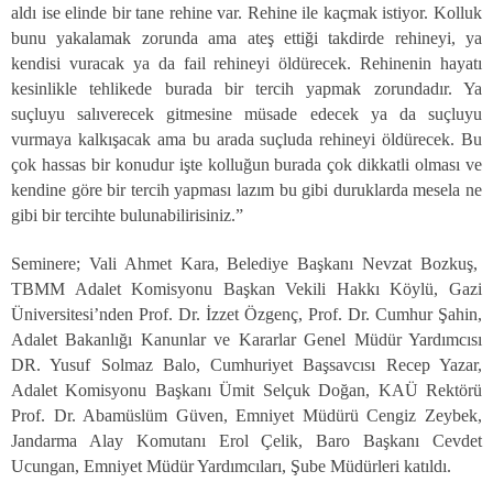
aldı ise elinde bir tane rehine var. Rehine ile kaçmak istiyor. Kolluk
bunu yakalamak zorunda ama ateş ettiği takdirde rehineyi, ya
kendisi vuracak ya da fail rehineyi öldürecek. Rehinenin hayatı
kesinlikle tehlikede burada bir tercih yapmak zorundadır. Ya
suçluyu salıverecek gitmesine müsade edecek ya da suçluyu
vurmaya kalkışacak ama bu arada suçluda rehineyi öldürecek. Bu
çok hassas bir konudur işte kolluğun burada çok dikkatli olması ve
kendine göre bir tercih yapması lazım bu gibi duruklarda mesela ne
gibi bir tercihte bulunabilirisiniz.”
Seminere; Vali Ahmet Kara, Belediye Başkanı Nevzat Bozkuş,
TBMM Adalet Komisyonu Başkan Vekili Hakkı Köylü, Gazi
Üniversitesi’nden Prof. Dr. İzzet Özgenç, Prof. Dr. Cumhur Şahin,
Adalet Bakanlığı Kanunlar ve Kararlar Genel Müdür Yardımcısı
DR. Yusuf Solmaz Balo, Cumhuriyet Başsavcısı Recep Yazar,
Adalet Komisyonu Başkanı Ümit Selçuk Doğan, KAÜ Rektörü
Prof. Dr. Abamüslüm Güven, Emniyet Müdürü Cengiz Zeybek,
Jandarma Alay Komutanı Erol Çelik, Baro Başkanı Cevdet
Ucungan, Emniyet Müdür Yardımcıları, Şube Müdürleri katıldı.