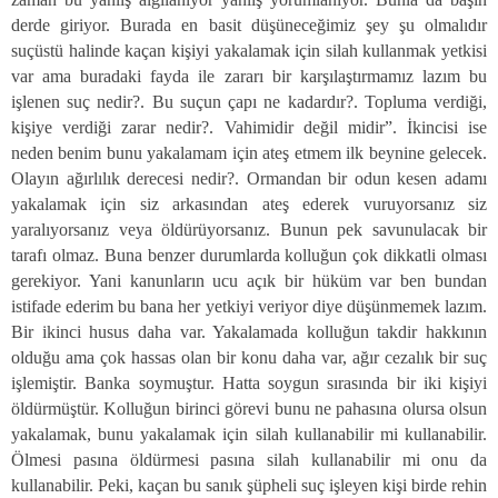
derde giriyor. Burada en basit düşüneceğimiz şey şu olmalıdır
suçüstü halinde kaçan kişiyi yakalamak için silah kullanmak yetkisi
var ama buradaki fayda ile zararı bir karşılaştırmamız lazım bu
işlenen suç nedir?. Bu suçun çapı ne kadardır?. Topluma verdiği,
kişiye verdiği zarar nedir?. Vahimidir değil midir”. İkincisi ise
neden benim bunu yakalamam için ateş etmem ilk beynine gelecek.
Olayın ağırlılık derecesi nedir?. Ormandan bir odun kesen adamı
yakalamak için siz arkasından ateş ederek vuruyorsanız siz
yaralıyorsanız veya öldürüyorsanız. Bunun pek savunulacak bir
tarafı olmaz. Buna benzer durumlarda kolluğun çok dikkatli olması
gerekiyor. Yani kanunların ucu açık bir hüküm var ben bundan
istifade ederim bu bana her yetkiyi veriyor diye düşünmemek lazım.
Bir ikinci husus daha var. Yakalamada kolluğun takdir hakkının
olduğu ama çok hassas olan bir konu daha var, ağır cezalık bir suç
işlemiştir. Banka soymuştur. Hatta soygun sırasında bir iki kişiyi
öldürmüştür. Kolluğun birinci görevi bunu ne pahasına olursa olsun
yakalamak, bunu yakalamak için silah kullanabilir mi kullanabilir.
Ölmesi pasına öldürmesi pasına silah kullanabilir mi onu da
kullanabilir. Peki, kaçan bu sanık şüpheli suç işleyen kişi birde rehin