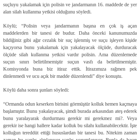
suçluyu yakalamak için polisin ve jandarmanın 16. maddede de yer
alan silah kullanma yetkisi olduğunu söyledi.
Köylü; “Polisin veya jandarmanın başına en çok iş açan
maddelerden bir tanesi de budur. Daha önceki kanunumuzda
bildiğiniz gibi ağır cezalık bir suç işlenmiş ve suçu işleyen kişide
kaçıyorsa bunu yakalamak için yakalayacak ölçüde, durduracak
ölçüde silah kullanma yetkisi vardır polisin. Ama düzenlemede
suçun sınırı belirtilmemiştir suçun vasfı da belirtilmemiştir.
Komisyonda buna biz itiraz ettik. İtirazımıza rağmen pek
dinlenmedi ve ucu açık bir madde düzenlendi” diye konuştu.
Köylü daha sonra şunları söyledi:
“Ormanda odun keserken birisini görmüştür kolluk hemen kaçmaya
başlamıştır. Bunu yakalayacak, şimdi burada arkasından ateş ederek
bunu yaralayarak durdurması gerekir mi gerekmez mi?. Veya
gerekir ise hangi hallere kadar kolluk bu silahı kullanabilecektir. İşte
kolluğun tereddüt ettiği hususlardan bir tanesi bu. Nitekim zaman
zaman bu yanlış algılanıyor yanlış yorumlanıyor. Bunla da başın