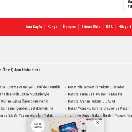
Ba
Ett
Ana Sayfa
Künye
İletişim
Sitene Ekle
RSS
Hüryurt
 Öne Çıkan Haberleri
s'ın Turizm Potansiyeli Bakü'de Tanıtıldı
Denetimli Serbestlik Yükümlülerinden
s'ta İlçe Milli Eğitim Müdürleriyle
Okula Temizlik Desteği
Kars'ta Tarım ve Hayvancılık Masaya
endirme Toplantısı
 Kur'an Kursu Öğrencileri Piknik
Yatırıldı
Kars'ta Aranan Hükümlü JASAT
su Yaşadı
t Kalitesini İçeriden Desteklemek: İki
Operasyonuyla Yakalandı
Bakan Yumaklı, Kars'ta Gravyer ve Kaşar
iyon Uygulamasının Karşılaştırması
in ve Şık Bir Yaşam Alanı İçin Yatak
Üretim Tesisini Ziyaret Etti
Tarım ve Orman Bakanı İbrahim Yumaklı'd
Modelleri Savenis.com’da!
Kars Valiliği'ne Ziyaret