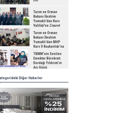
Etti
Tarım ve Orman
Bakanı İbrahim
Yumaklı'dan Kars
Valiliği'ne Ziyaret
Tarım ve Orman
Bakanı İbrahim
Yumaklı’dan MHP
Kars İl Başkanlığı’na
aret
TBMM’nin Sevilen
Emektar Bürokratı
Durdağı Yıldırım’ın
Acı Günü
ategorideki Diğer Haberler