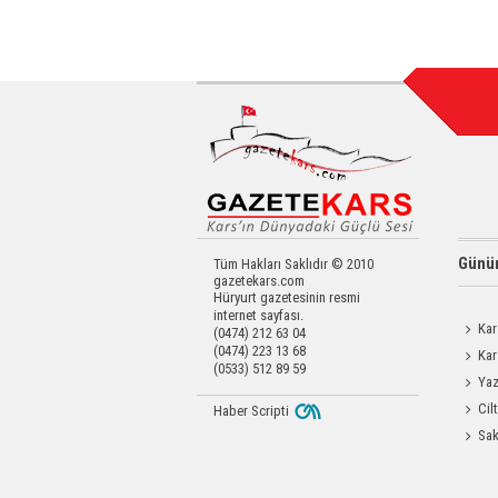
Günün
Tüm Hakları Saklıdır © 2010
gazetekars.com
Hüryurt gazetesinin resmi
internet sayfası.
Kar
(0474) 212 63 04
(0474) 223 13 68
Kar
(0533) 512 89 59
Değerl
Yaz
Coşku
Cil
Haber Scripti
Enjeks
Sak
Odası 