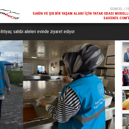
SAVENIS.COM’
GÜNCEL / 18
KARS'IN TURIZM POTANSIYELI BAKÜ'DE TANITI
ihtiyaç sahibi aileleri evinde ziyaret ediyor