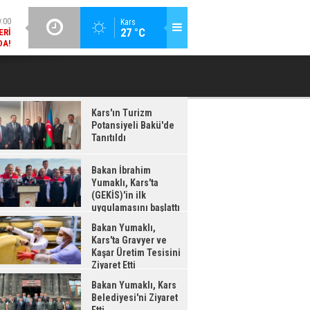
DA!
GÜNCEL / 18:37
Kars
:38
27 °C
BAKAN İBRAHIM YUMAKLI, KARS'TA (GEKİS)'IN ILK
BA
LDI
UYGULAMASINI BAŞLATTI
Kars'ın Turizm
Potansiyeli Bakü'de
Tanıtıldı
Bakan İbrahim
Yumaklı, Kars'ta
(GEKİS)'in ilk
uygulamasını başlattı
Bakan Yumaklı,
Kars'ta Gravyer ve
Kaşar Üretim Tesisini
Ziyaret Etti
Bakan Yumaklı, Kars
Belediyesi'ni Ziyaret