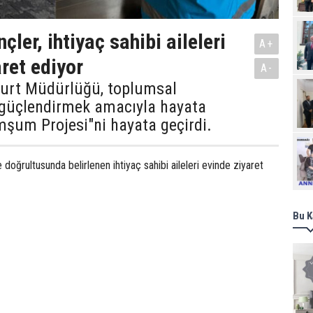
çler, ihtiyaç sahibi aileleri
A+
ret ediyor
A-
Yurt Müdürlüğü, toplumsal
güçlendirmek amacıyla hayata
mşum Projesi"ni hayata geçirdi.
Ziy
 doğrultusunda belirlenen ihtiyaç sahibi aileleri evinde ziyaret
Bu K