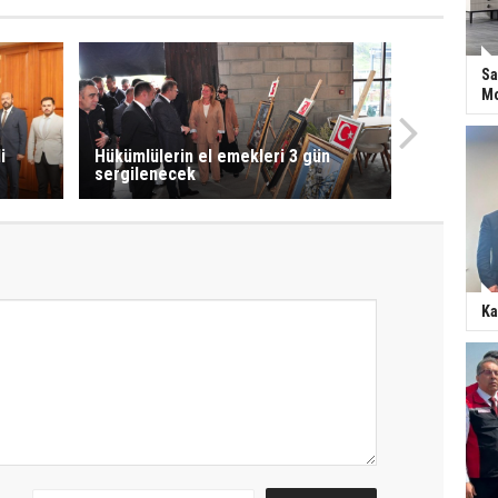
Sa
Mo
i
Hükümlülerin el emekleri 3 gün
sergilenecek
Ka