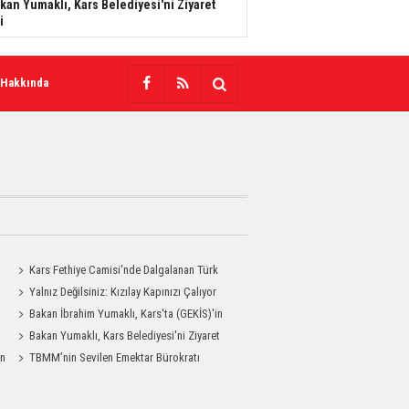
kan Yumaklı, Kars Belediyesi'ni Ziyaret
i
 Hakkında
Kars Fethiye Camisi'nde Dalgalanan Türk
Bayrağı Görenlerin Beğenisini Topladı
Yalnız Değilsiniz: Kızılay Kapınızı Çalıyor
Bakan İbrahim Yumaklı, Kars'ta (GEKİS)'in
ilk uygulamasını başlattı
Bakan Yumaklı, Kars Belediyesi'ni Ziyaret
an
Etti
TBMM’nin Sevilen Emektar Bürokratı
Durdağı Yıldırım’ın Acı Günü