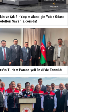
kin ve Şık Bir Yaşam Alanı İçin Yatak Odası
delleri Savenis.com’da!
rs'ın Turizm Potansiyeli Bakü'de Tanıtıldı