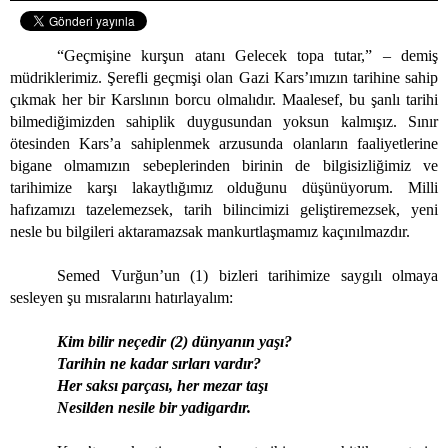
“Geçmişine kurşun atanı Gelecek topa tutar,” – demiş
müdriklerimiz. Şerefli geçmişi olan Gazi Kars’ımızın tarihine sahip
çıkmak her bir Karslının borcu olmalıdır. Maalesef, bu şanlı tarihi
bilmediğimizden sahiplik duygusundan yoksun kalmışız. Sınır
ötesinden Kars’a sahiplenmek arzusunda olanların faaliyetlerine
bigane olmamızın sebeplerinden birinin de bilgisizliğimiz ve
tarihimize karşı lakaytlığımız olduğunu düşünüyorum. Milli
hafızamızı tazelemezsek, tarih bilincimizi geliştiremezsek, yeni
nesle bu bilgileri aktaramazsak mankurtlaşmamız kaçınılmazdır.
Semed Vurğun’un (1)
bizleri tarihimize saygılı olmaya
sesleyen şu mısralarını hatırlayalım:
Kim bilir neçedir (2)
dünyanın yaşı?
Tarihin ne kadar sırları vardır?
Her saksı parçası, her mezar taşı
Nesilden nesile bir yadigardır.