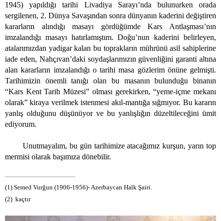
1945) yapıldığı tarihi Livadiya Sarayı’nda bulunurken orada
sergilenen, 2. Dünya Savaşından sonra dünyanın kaderini değiştiren
kararların alındığı masayı gördüğümde Kars Antlaşması’nın
imzalandığı masayı hatırlamıştım. Doğu’nun kaderini belirleyen,
atalarımızdan yadigar kalan bu toprakların mührünü asil sahiplerine
iade eden, Nahçıvan’daki soydaşlarımızın güvenliğini garanti altına
alan kararların imzalandığı o tarihi masa gözlerim önüne gelmişti.
Tarihimizin önemli tanığı olan bu masanın bulunduğu binanın
“Kars Kent Tarih Müzesi” olması gerekirken, “yeme-içme mekanı
olarak” kiraya verilmek istenmesi akıl-mantığa sığmıyor. Bu kararın
yanlış olduğunu düşünüyor ve bu yanlışlığın düzeltileceğini ümit
ediyorum.
Unutmayalım, bu gün tarihimize atacağımız kurşun, yarın top
mermisi olarak başımıza dönebilir.
(1) Semed Vurğun (1906-1956)- Azerbaycan Halk Şairi.
(2) kaçtır