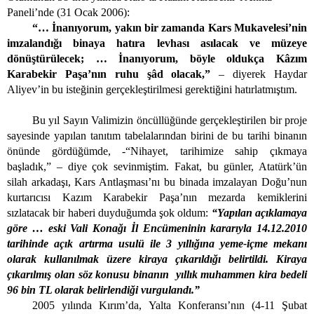
Paneli’nde (31 Ocak 2006):
“… İnanıyorum, yakın bir zamanda Kars Mukavelesi’nin
imzalandığı binaya hatıra levhası asılacak ve müzeye
dönüştürülecek; … İnanıyorum, böyle oldukça Kâzım
Karabekir Paşa’nın ruhu şâd olacak,”
– diyerek Haydar
Aliyev’in bu isteğinin gerçekleştirilmesi gerektiğini hatırlatmıştım.
Bu yıl Sayın Valimizin öncüllüğünde gerçekleştirilen bir proje
sayesinde yapılan tanıtım tabelalarından birini de bu tarihi binanın
önünde gördüğümde, -“Nihayet, tarihimize sahip çıkmaya
başladık,” – diye çok sevinmiştim. Fakat, bu günler, Atatürk’ün
silah arkadaşı, Kars Antlaşması’nı bu binada imzalayan Doğu’nun
kurtarıcısı Kazım Karabekir Paşa’nın mezarda kemiklerini
sızlatacak bir haberi duyduğumda şok oldum:
“Yapılan açıklamaya
göre … eski Vali Konağı İl Encümeninin kararıyla 14.12.2010
tarihinde açık artırma usulü ile 3 yıllığına
yeme-içme mekanı
olarak kullanılmak üzere kiraya çıkarıldığı belirtildi. Kiraya
çıkarılmış olan söz konusu binanın
yıllık muhammen kira bedeli
96 bin TL olarak belirlendiği vurgulandı.”
2005 yılında Kırım’da, Yalta Konferansı’nın (4-11 Şubat