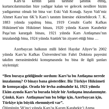
Kars’ta kentin şanlı tarihine şahitlik etmiş,
kurtarıcılarımızdan bize yadigar kalan ve gelecek nesillere bizim
yadigarımız olmalı bir bina var: Eski Vali Konağı. Sayın Vali’miz
Ahmet Kara’nın 6K’lı Kars’ı tanıtım listesine eklenebilecek 7. K.
1883 yılında yapılmış bina, 1919 Cenubi Garbi Kafkas
Hükümeti’nin Hükümet binası, 1920 yılında Kazım Karabekir
Paşa’nın karargah binası, 1921 yılında Kars Antlaşması’nın
imzalandığı bina, 1924 yılında Atatürk’ün ziyaret ettiği bina …
Azerbaycan halkının milli lideri Haydar Aliyev’in 2002
yılında Kars’ta Kafkas Üniversitesi’nin Fahri Doktora payesini
takdim merasimindeki konuşmasında bu bina ile ilgili şunları
söylemişti:
“Ben buraya geldiğimde sordum: Kars’ta bu Antlaşma nerede
imzalanmış? O binayı bana gösterdiler. Biz Türkiye Hükümeti
ile konuşacağız. Orada bir levha asılmalıdır ki, 1921 yılında
Ekim ayında Kars’ta burada böyle bir Antlaşma imzalanmıştır.
Çünkü, Kars
Antlaşması’nın bu bölge için, Azerbaycan için,
Türkiye için büyük ehemmiyeti var”.
Ölümünün 58’inci yılında Kars’ta Kazım Karabekir’i Anma