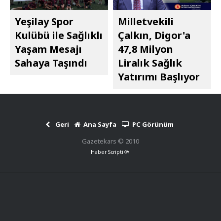
Yeşilay Spor
Milletvekili
Kulübü ile Sağlıklı
Çalkın, Digor'a
Yaşam Mesajı
47,8 Milyon
Sahaya Taşındı
Liralık Sağlık
Yatırımı Başlıyor
Geri
Ana Sayfa
PC Görünüm
Gazetekars © 2010
Haber Scripti