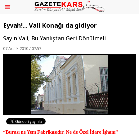
Eyvah!... Vali Konağı da gidiyor
Sayın Vali, Bu Yanlıştan Geri Dönülmeli...
07 Aralık 2010 / 07:57
“Burası ne Yem Fabrikasıdır, Ne de Özel İdare İşhanı”