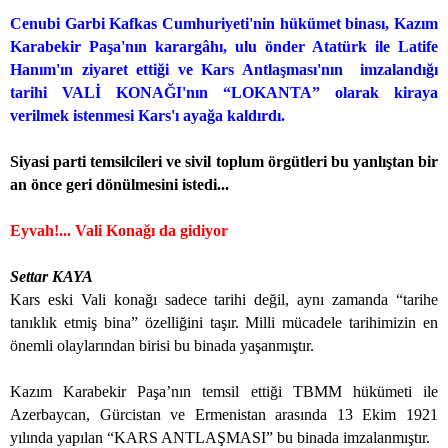
Cenubi Garbi Kafkas Cumhuriyeti'nin hükümet binası, Kazım
Karabekir Paşa'nın karargâhı, ulu önder Atatürk ile Latife
Hanım'ın ziyaret ettiği ve Kars Antlaşması'nın
imzalandığı
tarihi VALİ KONAĞI'nın “LOKANTA” olarak kiraya
verilmek istenmesi Kars'ı ayağa kaldırdı.
Siyasi parti temsilcileri ve sivil toplum örgütleri bu yanlıştan bir
an önce geri dönülmesini istedi...
Eyvah!... Vali Konağı da gidiyor
Settar KAYA
Kars eski Vali konağı sadece tarihi değil, aynı zamanda “tarihe
tanıklık etmiş bina” özelliğini taşır. Milli mücadele tarihimizin en
önemli olaylarından birisi bu binada yaşanmıştır.
Kazım Karabekir Paşa’nın temsil ettiği TBMM hükümeti ile
Azerbaycan, Gürcistan ve Ermenistan arasında 13 Ekim 1921
yılında yapılan “KARS ANTLAŞMASI” bu binada imzalanmıştır.