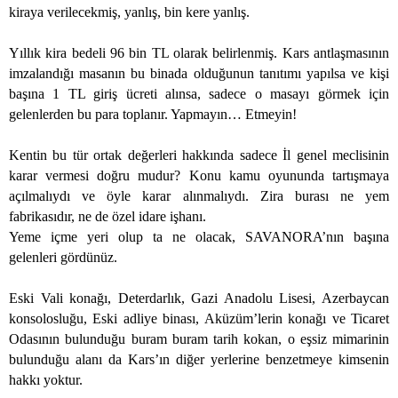
kiraya verilecekmiş, yanlış, bin kere yanlış.
Yıllık kira bedeli 96 bin TL olarak belirlenmiş. Kars antlaşmasının
imzalandığı masanın bu binada olduğunun tanıtımı yapılsa ve kişi
başına 1 TL giriş ücreti alınsa, sadece o masayı görmek için
gelenlerden bu para toplanır. Yapmayın… Etmeyin!
Kentin bu tür ortak değerleri hakkında sadece İl genel meclisinin
karar vermesi doğru mudur? Konu kamu oyununda tartışmaya
açılmalıydı ve öyle karar alınmalıydı. Zira burası ne yem
fabrikasıdır, ne de özel idare işhanı.
Yeme içme yeri olup ta ne olacak, SAVANORA’nın başına
gelenleri gördünüz.
Eski Vali konağı, Deterdarlık, Gazi Anadolu Lisesi, Azerbaycan
konsolosluğu, Eski adliye binası, Aküzüm’lerin konağı ve Ticaret
Odasının bulunduğu buram buram tarih kokan, o eşsiz mimarinin
bulunduğu alanı da Kars’ın diğer yerlerine benzetmeye kimsenin
hakkı yoktur.