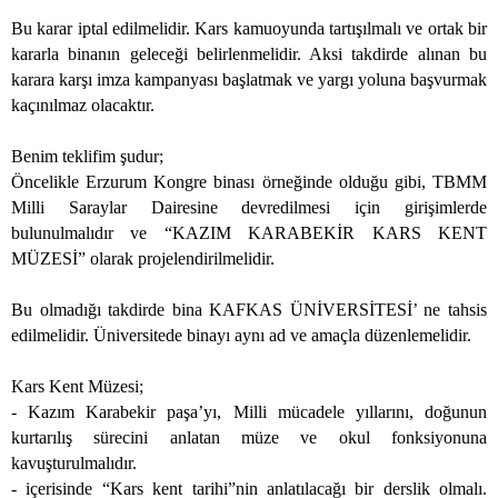
Bu karar iptal edilmelidir. Kars kamuoyunda tartışılmalı ve ortak bir
kararla binanın geleceği belirlenmelidir. Aksi takdirde alınan bu
karara karşı imza kampanyası başlatmak ve yargı yoluna başvurmak
kaçınılmaz olacaktır.
Benim teklifim şudur;
Öncelikle Erzurum Kongre binası örneğinde olduğu gibi, TBMM
Milli Saraylar Dairesine devredilmesi için girişimlerde
bulunulmalıdır ve “KAZIM KARABEKİR KARS KENT
MÜZESİ” olarak projelendirilmelidir.
Bu olmadığı takdirde bina KAFKAS ÜNİVERSİTESİ’ ne tahsis
edilmelidir. Üniversitede binayı aynı ad ve amaçla düzenlemelidir.
Kars Kent Müzesi;
- Kazım Karabekir paşa’yı, Milli mücadele yıllarını, doğunun
kurtarılış sürecini anlatan müze ve okul fonksiyonuna
kavuşturulmalıdır.
- içerisinde “Kars kent tarihi”nin anlatılacağı bir derslik olmalı.