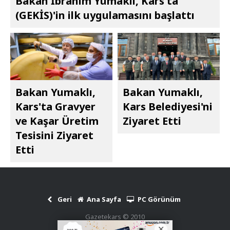
Bakan İbrahim Yumaklı, Kars'ta
(GEKİS)'in ilk uygulamasını başlattı
Bakan Yumaklı,
Bakan Yumaklı,
Kars'ta Gravyer
Kars Belediyesi'ni
ve Kaşar Üretim
Ziyaret Etti
Tesisini Ziyaret
Etti
Geri
Ana Sayfa
PC Görünüm
Gazetekars © 2010
Haber Scripti