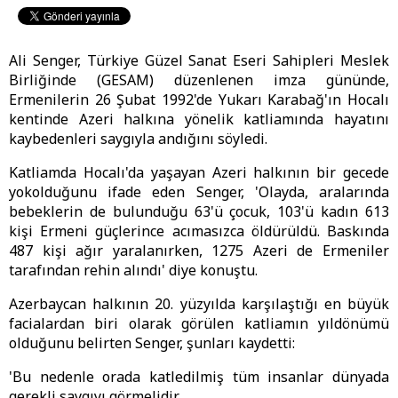
Ali Senger, Türkiye Güzel Sanat Eseri Sahipleri Meslek
Birliğinde (GESAM) düzenlenen imza gününde,
Ermenilerin 26 Şubat 1992'de Yukarı Karabağ'ın Hocalı
kentinde Azeri halkına yönelik katliamında hayatını
kaybedenleri saygıyla andığını söyledi.
Katliamda Hocalı'da yaşayan Azeri halkının bir gecede
yokolduğunu ifade eden Senger, 'Olayda, aralarında
bebeklerin de bulunduğu 63'ü çocuk, 103'ü kadın 613
kişi Ermeni güçlerince acımasızca öldürüldü. Baskında
487 kişi ağır yaralanırken, 1275 Azeri de Ermeniler
tarafından rehin alındı' diye konuştu.
Azerbaycan halkının 20. yüzyılda karşılaştığı en büyük
facialardan biri olarak görülen katliamın yıldönümü
olduğunu belirten Senger, şunları kaydetti:
'Bu nedenle orada katledilmiş tüm insanlar dünyada
gerekli saygıyı görmelidir.