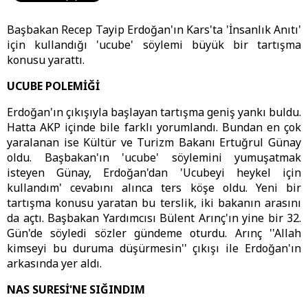
Başbakan Recep Tayip Erdoğan'ın Kars'ta 'İnsanlık Anıtı'
için kullandığı 'ucube' söylemi büyük bir tartışma
konusu yarattı.
UCUBE POLEMİĞİ
Erdoğan'ın çıkışıyla başlayan tartışma geniş yankı buldu.
Hatta AKP içinde bile farklı yorumlandı. Bundan en çok
yaralanan ise Kültür ve Turizm Bakanı Ertuğrul Günay
oldu. Başbakan'ın 'ucube' söylemini yumuşatmak
isteyen Günay, Erdoğan'dan 'Ucubeyi heykel için
kullandım' cevabını alınca ters köşe oldu. Yeni bir
tartışma konusu yaratan bu terslik, iki bakanın arasını
da açtı. Başbakan Yardımcısı Bülent Arınç'ın yine bir 32.
Gün'de söyledi sözler gündeme oturdu. Arınç ''Allah
kimseyi bu duruma düşürmesin'' çıkışı ile Erdoğan'ın
arkasında yer aldı.
NAS SURESİ'NE SIĞINDIM