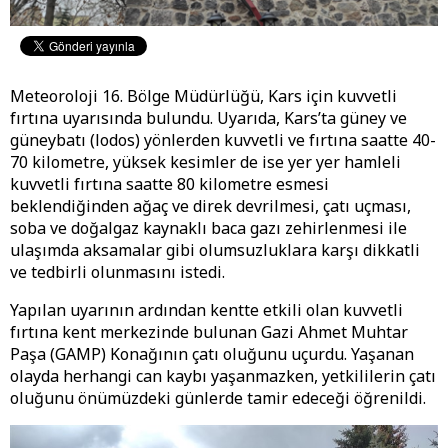
Meteoroloji 16. Bölge Müdürlüğü, Kars için kuvvetli
fırtına uyarısında bulundu. Uyarıda, Kars’ta güney ve
güneybatı (lodos) yönlerden kuvvetli ve fırtına saatte 40-
70 kilometre, yüksek kesimler de ise yer yer hamleli
kuvvetli fırtına saatte 80 kilometre esmesi
beklendiğinden ağaç ve direk devrilmesi, çatı uçması,
soba ve doğalgaz kaynaklı baca gazı zehirlenmesi ile
ulaşımda aksamalar gibi olumsuzluklara karşı dikkatli
ve tedbirli olunmasını istedi.
Yapılan uyarının ardından kentte etkili olan kuvvetli
fırtına kent merkezinde bulunan Gazi Ahmet Muhtar
Paşa (GAMP) Konağının çatı oluğunu uçurdu. Yaşanan
olayda herhangi can kaybı yaşanmazken, yetkililerin çatı
oluğunu önümüzdeki günlerde tamir edeceği öğrenildi.