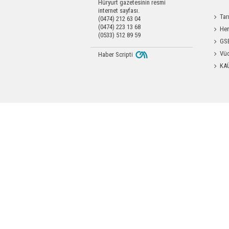
Hüryurt gazetesinin resmi
internet sayfası.
Tar
(0474) 212 63 04
(0474) 223 13 68
Kars'a 
Hem
(0533) 512 89 59
Yardımc
GSB
Antren
Vüc
Haber Scripti
Yağ Al
KA
Başkanl