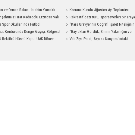
ım ve Orman Bakanı İbrahim Yumaklı
Koruma Kurulu Ağustos Ayı Toplantısı
Geliyor
şehrimiz Fırat Kadiroğlu Erzincan Vali
Yapıldı
Rekreatif gezi turu, sporseverleri bir aray
ılığına Atandı
 Spor Okulları'nda Futbol
getirdi
"Kars Gravyerinin Coğrafi İşaret Niteliğinin
manları Sürüyor
ut Konturunda Denge Arayışı: Bölgesel
Güçlendirilmesi Projesi"
"Bayrakları Gördük, Sınırın Yakınlığını ve
ma Sürecinin Tüm Aşamaları
Ü Rektörü Hüsnü Kapu, ÜAK Dönem
Uzaklığını Aynı Anda Hissettik"
Vali Ziya Polat, Akyaka Kanyonu'ndaki
ığını Devretti
Rafting Heyecanına Katıldı