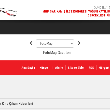
GÜNCEL / 17
MHP SARIKAMIŞ İLÇE KONGRESI YOĞUN KATILI
GERÇEKLEŞTIRI
Ana Sayfa
Künye
İletişim
Sitene Ekle
RSS
Hüryurt
 Öne Çıkan Haberleri