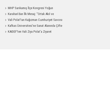
MHP Sarıkamış İlçe Kongresi Yoğun
a
Katılımla Gerçekleştirildi
Karahan'dan İlk Mesaj: "Ortak Akıl ve
Dayanışmayla Çalışacağız"
Vali Polat'tan Kağızman Cumhuriyet Savcısı
Eravcı'ya Ziyaret
Kafkas Üniversitesi'ne Sanat Alanında Çifte
Gurur
KAIDEF'ten Vali Ziya Polat'a Ziyaret