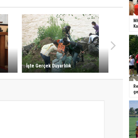
MH
Ka
İşte Gerçek Duyarlılık
Re
ge