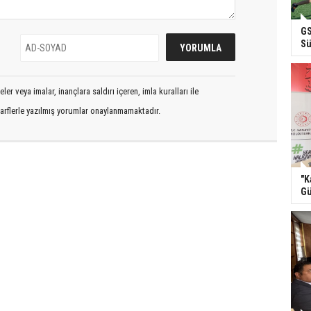
GS
Sü
er veya imalar, inançlara saldırı içeren, imla kuralları ile
arflerle yazılmış yorumlar onaylanmamaktadır.
"K
Gü