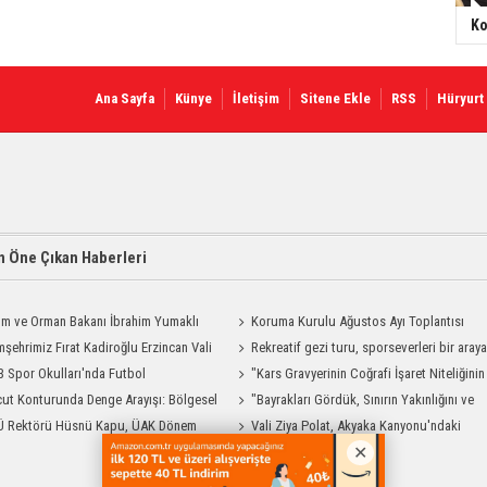
Ko
Ana Sayfa
Künye
İletişim
Sitene Ekle
RSS
Hüryurt
 Öne Çıkan Haberleri
ım ve Orman Bakanı İbrahim Yumaklı
Koruma Kurulu Ağustos Ayı Toplantısı
Geliyor
şehrimiz Fırat Kadiroğlu Erzincan Vali
Yapıldı
Rekreatif gezi turu, sporseverleri bir aray
ılığına Atandı
 Spor Okulları'nda Futbol
getirdi
"Kars Gravyerinin Coğrafi İşaret Niteliğinin
manları Sürüyor
ut Konturunda Denge Arayışı: Bölgesel
Güçlendirilmesi Projesi"
"Bayrakları Gördük, Sınırın Yakınlığını ve
ma Sürecinin Tüm Aşamaları
Ü Rektörü Hüsnü Kapu, ÜAK Dönem
Uzaklığını Aynı Anda Hissettik"
Vali Ziya Polat, Akyaka Kanyonu'ndaki
ığını Devretti
Rafting Heyecanına Katıldı