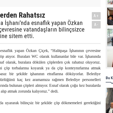
Pro
erden Rahatsız
A+
a İşhanı'nda esnaflık yapan Özkan
A-
 çevresine vatandaşların bilinçsizce
ne sitem etti.
 esnaflık yapan Özkan Çiçek, “Halitpaşa İşhanının çevresine
çöp atıyor. Buraları WC olarak kullananlar bile var. İşhanında
naf olarak, buralara dökülen çöplerden çok rahatsız oluyoruz.
ini çöp torbalarına koyarak ya da çöp konteynırlarına atmak
basız bir şekilde işhanının etraflarına döküyorlar. Belediye
Bu K
dürlüğünü kaç kez aramamıza rağmen Belediye personelleri
larında bulunan çöpleri almıyor. Esnaf olarak çoğu kez buralarda
r alıp atmak zorunda kalıyoruz.” dedi.
da uyararak bilinçsiz bir şekilde çöp dökmemeleri gerektiğini