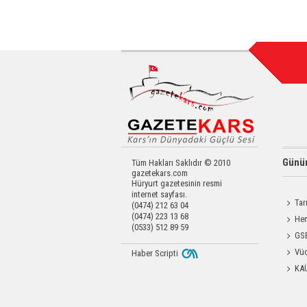
Günün
Tüm Hakları Saklıdır © 2010
gazetekars.com
Hüryurt gazetesinin resmi
internet sayfası.
Tar
(0474) 212 63 04
(0474) 223 13 68
Kars'a 
Hem
(0533) 512 89 59
Yardımc
GSB
Antren
Vüc
Haber Scripti
Yağ Al
KA
Başkanl