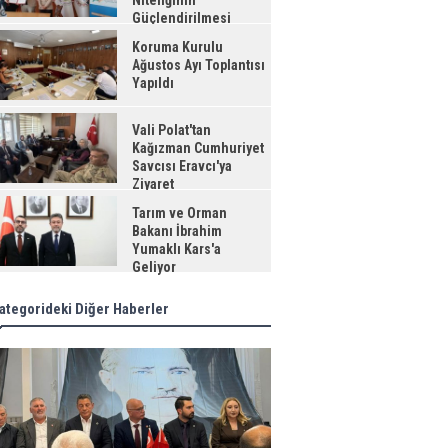
Niteliğinin
Güçlendirilmesi
jesi"
Koruma Kurulu
Ağustos Ayı Toplantısı
Yapıldı
Vali Polat'tan
Kağızman Cumhuriyet
Savcısı Eravcı'ya
Ziyaret
Tarım ve Orman
Bakanı İbrahim
Yumaklı Kars'a
Geliyor
ategorideki Diğer Haberler