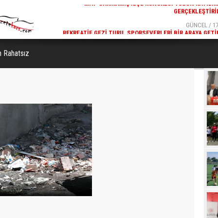
GERÇEKLEŞTIRI
GÜNCEL / 17
REKREATIF GEZI TURU, SPORSEVERLERI BIR ARAYA GETI
n Rahatsız