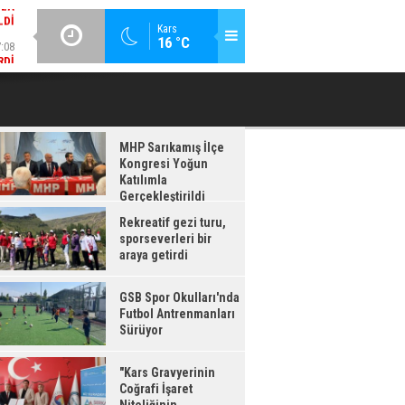
LDI
:08
GÜNCEL / 17:08
Kars
16 °C
RDI
GSB SPOR OKULLARI'NDA FUTBOL ANTRENMANLARI SÜRÜYOR
MHP Sarıkamış İlçe
Kongresi Yoğun
Katılımla
Gerçekleştirildi
Rekreatif gezi turu,
sporseverleri bir
araya getirdi
GSB Spor Okulları'nda
Futbol Antrenmanları
Sürüyor
"Kars Gravyerinin
Coğrafi İşaret