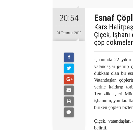
Esnaf Çöpl
20:54
Kars Halitpaş
Çiçek, işhanı
01 Temmuz 2010
çöp dökmeleri
İşhanında 22 yıldır
vatandaşlar getirip 
dükkanı olan bir es
Vatandaşlar, çöpler
yerine kaldırıp tor
Temizlik İşleri Mü
işhanının, yan taraf
biriken çöpleri bizle
Çiçek, vatandaşları 
belirtti.