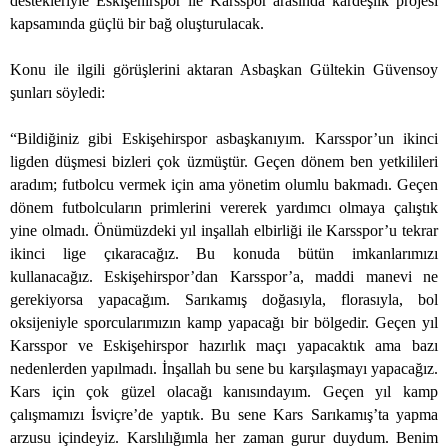
destekleriyle Eskişehirspor ile Karsspor arasında kardeşlik projesi
kapsamında güçlü bir bağ oluşturulacak.
Konu ile ilgili görüşlerini aktaran Asbaşkan Gültekin Güvensoy
şunları söyledi:
“Bildiğiniz gibi Eskişehirspor asbaşkanıyım. Karsspor’un ikinci
ligden düşmesi bizleri çok üzmüştür. Geçen dönem ben yetkilileri
aradım; futbolcu vermek için ama yönetim olumlu bakmadı. Geçen
dönem futbolcuların primlerini vererek yardımcı olmaya çalıştık
yine olmadı. Önümüzdeki yıl inşallah elbirliği ile Karsspor’u tekrar
ikinci lige çıkaracağız. Bu konuda bütün imkanlarımızı
kullanacağız. Eskişehirspor’dan Karsspor’a, maddi manevi ne
gerekiyorsa yapacağım. Sarıkamış doğasıyla, florasıyla, bol
oksijeniyle sporcularımızın kamp yapacağı bir bölgedir. Geçen yıl
Karsspor ve Eskişehirspor hazırlık maçı yapacaktık ama bazı
nedenlerden yapılmadı. İnşallah bu sene bu karşılaşmayı yapacağız.
Kars için çok güzel olacağı kanısındayım. Geçen yıl kamp
çalışmamızı İsviçre’de yaptık. Bu sene Kars Sarıkamış’ta yapma
arzusu içindeyiz. Karslılığımla her zaman gurur duydum. Benim