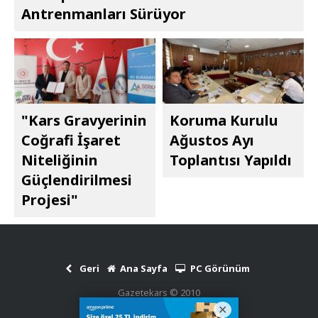
Antrenmanları Sürüyor
"Kars Gravyerinin
Koruma Kurulu
Coğrafi İşaret
Ağustos Ayı
Niteliğinin
Toplantısı Yapıldı
Güçlendirilmesi
Projesi"
Geri
Ana Sayfa
PC Görünüm
Gazetekars © 2010
Haber Scripti