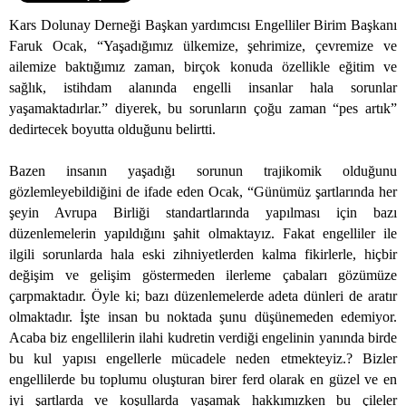
Kars Dolunay Derneği Başkan yardımcısı Engelliler Birim Başkanı
Faruk Ocak, “Yaşadığımız ülkemize, şehrimize, çevremize ve
ailemize baktığımız zaman, birçok konuda özellikle eğitim ve
sağlık, istihdam alanında engelli insanlar hala sorunlar
yaşamaktadırlar.” diyerek, bu sorunların çoğu zaman “pes artık”
dedirtecek boyutta olduğunu belirtti.
Bazen insanın yaşadığı sorunun trajikomik olduğunu
gözlemleyebildiğini de ifade eden Ocak, “Günümüz şartlarında her
şeyin Avrupa Birliği standartlarında yapılması için bazı
düzenlemelerin yapıldığını şahit olmaktayız. Fakat engelliler ile
ilgili sorunlarda hala eski zihniyetlerden kalma fikirlerle, hiçbir
değişim ve gelişim göstermeden ilerleme çabaları gözümüze
çarpmaktadır. Öyle ki; bazı düzenlemelerde adeta dünleri de aratır
olmaktadır. İşte insan bu noktada şunu düşünemeden edemiyor.
Acaba biz engellilerin ilahi kudretin verdiği engelinin yanında birde
bu kul yapısı engellerle mücadele neden etmekteyiz.? Bizler
engellilerde bu toplumu oluşturan birer ferd olarak en güzel ve en
iyi şartlarda ve koşullarda yaşamak hakkımızken bu çileler