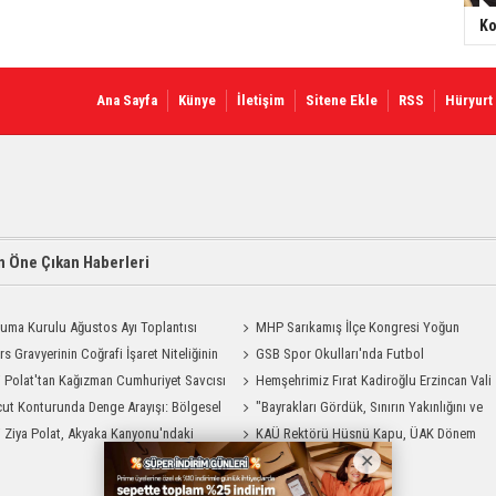
Ko
Ana Sayfa
Künye
İletişim
Sitene Ekle
RSS
Hüryurt
 Öne Çıkan Haberleri
uma Kurulu Ağustos Ayı Toplantısı
MHP Sarıkamış İlçe Kongresi Yoğun
rs Gravyerinin Coğrafi İşaret Niteliğinin
Katılımla Gerçekleştirildi
GSB Spor Okulları'nda Futbol
dirilmesi Projesi"
i Polat'tan Kağızman Cumhuriyet Savcısı
Antrenmanları Sürüyor
Hemşehrimiz Fırat Kadiroğlu Erzincan Vali
ya Ziyaret
ut Konturunda Denge Arayışı: Bölgesel
Yardımcılığına Atandı
"Bayrakları Gördük, Sınırın Yakınlığını ve
ma Sürecinin Tüm Aşamaları
i Ziya Polat, Akyaka Kanyonu'ndaki
Uzaklığını Aynı Anda Hissettik"
KAÜ Rektörü Hüsnü Kapu, ÜAK Dönem
g Heyecanına Katıldı
Başkanlığını Devretti