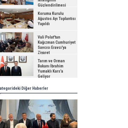
Niteliğinin
Güçlendirilmesi
jesi"
Koruma Kurulu
Ağustos Ayı Toplantısı
Yapıldı
Vali Polat'tan
Kağızman Cumhuriyet
Savcısı Eravcı'ya
Ziyaret
Tarım ve Orman
Bakanı İbrahim
Yumaklı Kars'a
Geliyor
ategorideki Diğer Haberler