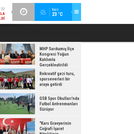
LDI
GÜNCEL / 17:08
Kars
:08
23 °C
GSB SPOR OKULLARI'NDA FUTBOL ANTRENMANLARI SÜRÜYOR
RDI
MHP Sarıkamış İlçe
Kongresi Yoğun
Katılımla
Gerçekleştirildi
Rekreatif gezi turu,
sporseverleri bir
araya getirdi
GSB Spor Okulları'nda
Futbol Antrenmanları
Sürüyor
"Kars Gravyerinin
Coğrafi İşaret