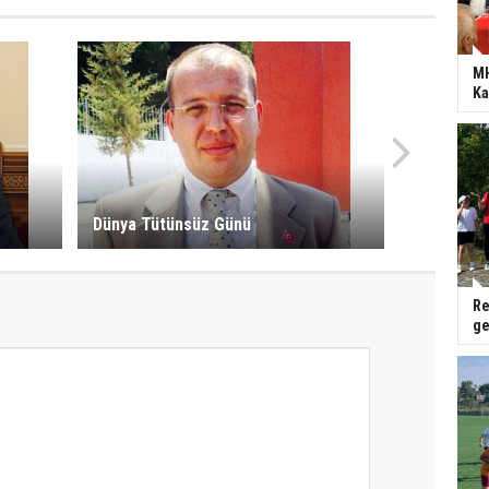
MH
Ka
Dünya Tütünsüz Günü
Re
ge