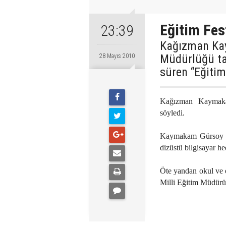
Eğitim Fes
23:39
Kağızman Kay
Müdürlüğü ta
28 Mayıs 2010
süren “Eğitim
Kağızman Kaymakam
söyledi.
Kaymakam Gürsoy ‘K
dizüstü bilgisayar hed
Öte yandan okul ve eğ
Milli Eğitim Müdürü 