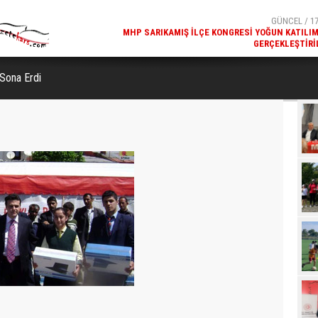
GERÇEKLEŞTIRI
GÜNCEL / 17
REKREATIF GEZI TURU, SPORSEVERLERI BIR ARAYA GETI
 Sona Erdi