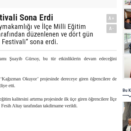
Pro
tivali Sona Erdi
A+
makamlığı ve İlçe Milli Eğitim
A-
rafından düzenlenen ve dört gün
 Festivali” sona erdi.
ı Şuayib Gürsoy, bu tür etkinliklerin devam edeceğini
ağızman Okuyor’ projesinde dereceye giren öğrencilere de
iye etti.
Bu K
itim kalitesini artırma projesinde ilk üçe giren öğrencilere İlçe
Fesih Altay tarafından takdirname verildi.