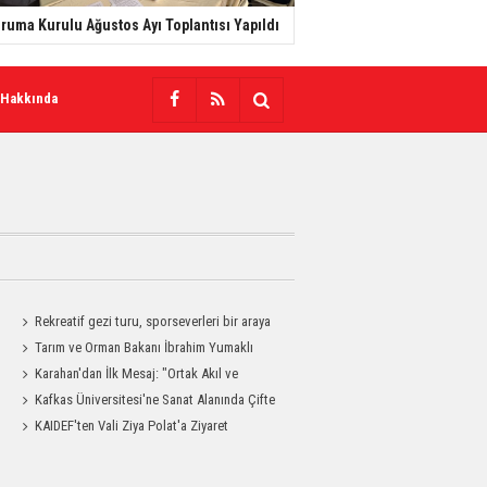
ruma Kurulu Ağustos Ayı Toplantısı Yapıldı
 Hakkında
Rekreatif gezi turu, sporseverleri bir araya
getirdi
Tarım ve Orman Bakanı İbrahim Yumaklı
Kars'a Geliyor
Karahan'dan İlk Mesaj: "Ortak Akıl ve
Dayanışmayla Çalışacağız"
Kafkas Üniversitesi'ne Sanat Alanında Çifte
Gurur
KAIDEF'ten Vali Ziya Polat'a Ziyaret