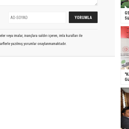
GS
Sü
er veya imalar, inançlara saldırı içeren, imla kuralları ile
arflerle yazılmış yorumlar onaylanmamaktadır.
"K
Gü