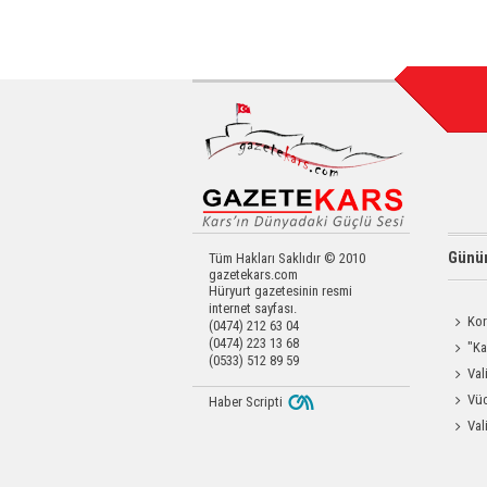
Günün
Tüm Hakları Saklıdır © 2010
gazetekars.com
Hüryurt gazetesinin resmi
internet sayfası.
Kor
(0474) 212 63 04
(0474) 223 13 68
Yapıldı
"Ka
(0533) 512 89 59
Güçlen
Val
Eravcı'
Vüc
Haber Scripti
Yağ Al
Val
Raftin