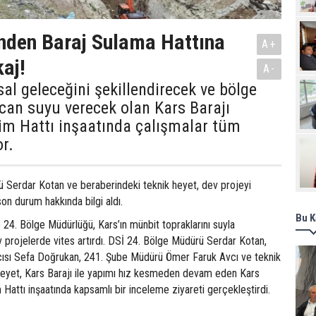
Pro
nden Baraj Sulama Hattına
A+
aj!
A-
sal geleceğini şekillendirecek ve bölge
can suyu verecek olan Kars Barajı
im Hattı inşaatında çalışmalar tüm
or.
 Serdar Kotan ve beraberindeki teknik heyet, dev projeyi
on durum hakkında bilgi aldı.
Bu K
) 24. Bölge Müdürlüğü, Kars’ın münbit topraklarını suyla
 projelerde vites artırdı. DSİ 24. Bölge Müdürü Serdar Kotan,
ısı Sefa Doğrukan, 241. Şube Müdürü Ömer Faruk Avcı ve teknik
eyet, Kars Barajı ile yapımı hız kesmeden devam eden Kars
m Hattı inşaatında kapsamlı bir inceleme ziyareti gerçekleştirdi.