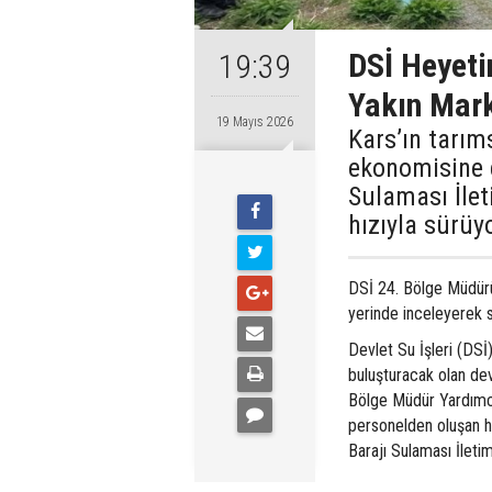
DSİ Heyeti
19:39
Yakın Mark
19 Mayıs 2026
Kars’ın tarım
ekonomisine 
Sulaması İlet
hızıyla sürüy
DSİ 24. Bölge Müdürü
yerinde inceleyerek s
​Devlet Su İşleri (DSİ
buluşturacak olan dev
Bölge Müdür Yardımc
personelden oluşan h
Barajı Sulaması İleti