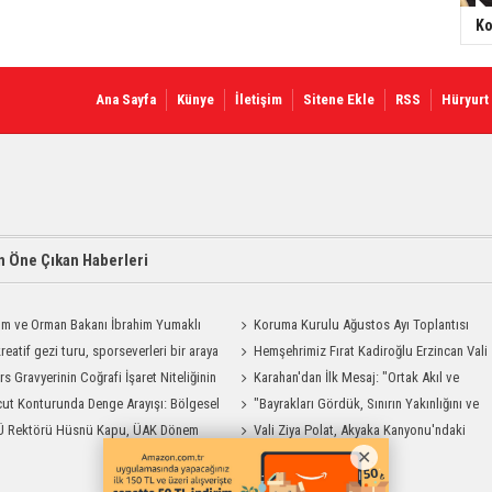
Ko
Ana Sayfa
Künye
İletişim
Sitene Ekle
RSS
Hüryurt
 Öne Çıkan Haberleri
ım ve Orman Bakanı İbrahim Yumaklı
Koruma Kurulu Ağustos Ayı Toplantısı
Geliyor
reatif gezi turu, sporseverleri bir araya
Yapıldı
Hemşehrimiz Fırat Kadiroğlu Erzincan Vali
rs Gravyerinin Coğrafi İşaret Niteliğinin
Yardımcılığına Atandı
Karahan'dan İlk Mesaj: "Ortak Akıl ve
dirilmesi Projesi"
ut Konturunda Denge Arayışı: Bölgesel
Dayanışmayla Çalışacağız"
"Bayrakları Gördük, Sınırın Yakınlığını ve
ma Sürecinin Tüm Aşamaları
Ü Rektörü Hüsnü Kapu, ÜAK Dönem
Uzaklığını Aynı Anda Hissettik"
Vali Ziya Polat, Akyaka Kanyonu'ndaki
ığını Devretti
Rafting Heyecanına Katıldı