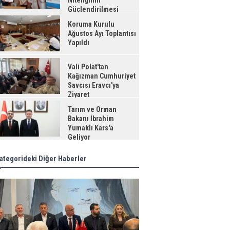
Niteliğinin
Güçlendirilmesi
jesi"
Koruma Kurulu
Ağustos Ayı Toplantısı
Yapıldı
Vali Polat'tan
Kağızman Cumhuriyet
Savcısı Eravcı'ya
Ziyaret
Tarım ve Orman
Bakanı İbrahim
Yumaklı Kars'a
Geliyor
ategorideki Diğer Haberler