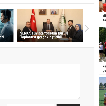
MH
Ka
SERKA 102’nci Yönetim Kurulu
eti
Toplantısı gerçekleştirildi
Re
ge