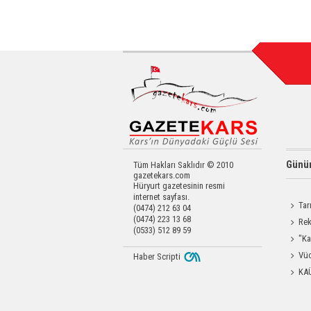
Günün
Tüm Hakları Saklıdır © 2010
gazetekars.com
Hüryurt gazetesinin resmi
internet sayfası.
Tar
(0474) 212 63 04
(0474) 223 13 68
Kars'a 
Rek
(0533) 512 89 59
getirdi
"Ka
Güçlen
Vüc
Haber Scripti
Yağ Al
KA
Başkanl