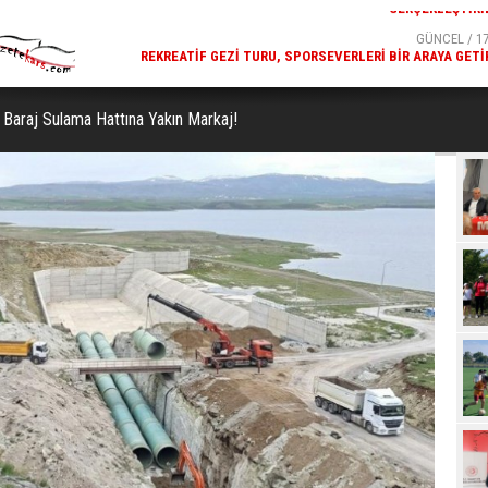
GÜNCEL / 17:32
GÜNCEL / 17
 YOĞUN KATILIMLA
REKREATIF GEZI TURU, SPORSEVERLERI BIR ARAYA GETI
GERÇEKLEŞTIRILDI
Baraj Sulama Hattına Yakın Markaj!