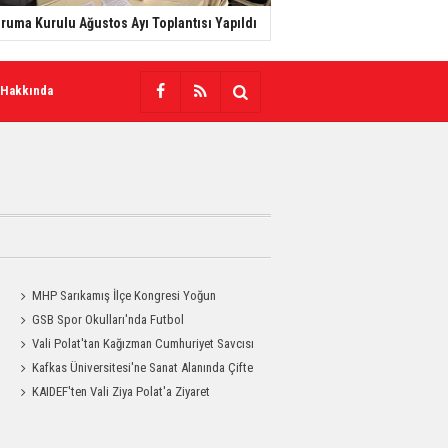
ruma Kurulu Ağustos Ayı Toplantısı Yapıldı
 Hakkında
MHP Sarıkamış İlçe Kongresi Yoğun
Katılımla Gerçekleştirildi
GSB Spor Okulları'nda Futbol
Antrenmanları Sürüyor
Vali Polat'tan Kağızman Cumhuriyet Savcısı
Eravcı'ya Ziyaret
Kafkas Üniversitesi'ne Sanat Alanında Çifte
Gurur
KAIDEF'ten Vali Ziya Polat'a Ziyaret