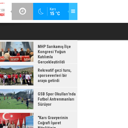
:08
GÜNCEL / 17:08
Kars
15 °C
RDI
GSB SPOR OKULLARI'NDA FUTBOL ANTRENMANLARI SÜRÜYOR
MHP Sarıkamış İlçe
Kongresi Yoğun
Katılımla
Gerçekleştirildi
Rekreatif gezi turu,
sporseverleri bir
araya getirdi
GSB Spor Okulları'nda
Futbol Antrenmanları
Sürüyor
"Kars Gravyerinin
Coğrafi İşaret