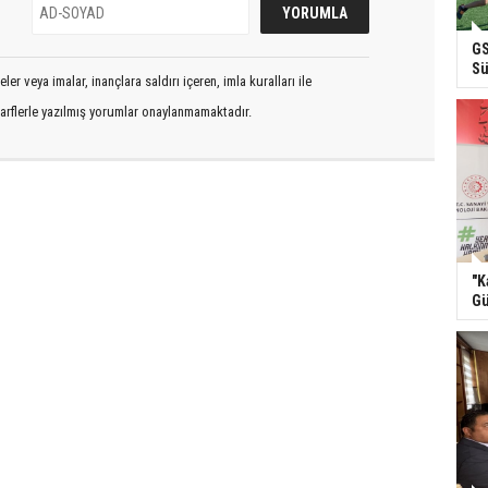
GS
Sü
er veya imalar, inançlara saldırı içeren, imla kuralları ile
arflerle yazılmış yorumlar onaylanmamaktadır.
"K
Gü