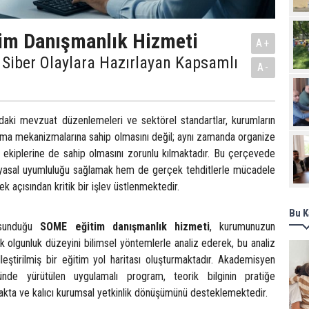
im Danışmanlık Hizmeti
A+
iber Olaylara Hazırlayan Kapsamlı
A-
ndaki mevzuat düzenlemeleri ve sektörel standartlar, kurumların
nma mekanizmalarına sahip olmasını değil; aynı zamanda organize
 ekiplerine de sahip olmasını zorunlu kılmaktadır. Bu çerçevede
asal uyumluluğu sağlamak hem de gerçek tehditlerle mücadele
ek açısından kritik bir işlev üstlenmektedir.
Bu K
 sunduğu
SOME eğitim danışmanlık hizmeti
, kurumunuzun
 olgunluk düzeyini bilimsel yöntemlerle analiz ederek, bu analiz
leştirilmiş bir eğitim yol haritası oluşturmaktadır. Akademisyen
ünde yürütülen uygulamalı program, teorik bilginin pratiğe
makta ve kalıcı kurumsal yetkinlik dönüşümünü desteklemektedir.