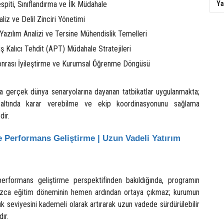
Ya
spiti, Sınıflandırma ve İlk Müdahale
liz ve Delil Zinciri Yönetimi
 Yazılım Analizi ve Tersine Mühendislik Temelleri
ş Kalıcı Tehdit (APT) Müdahale Stratejileri
onrası İyileştirme ve Kurumsal Öğrenme Döngüsü
 gerçek dünya senaryolarına dayanan tatbikatlar uygulanmakta;
kı altında karar verebilme ve ekip koordinasyonunu sağlama
dir.
e Performans Geliştirme | Uzun Vadeli Yatırım
erformans geliştirme perspektifinden bakıldığında, programın
nızca eğitim döneminin hemen ardından ortaya çıkmaz; kurumun
uk seviyesini kademeli olarak artırarak uzun vadede sürdürülebilir
ır.