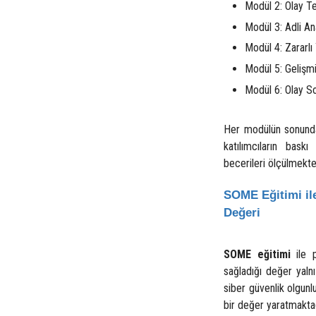
Modül 2: Olay Te
Modül 3: Adli Ana
Modül 4: Zararlı
Modül 5: Gelişmi
Modül 6: Olay S
Her modülün sonunda
katılımcıların bas
becerileri ölçülmekte
SOME Eğitimi il
Değeri
SOME eğitimi
ile p
sağladığı değer yal
siber güvenlik olgunl
bir değer yaratmaktad