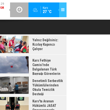
:28
GÜNCEL / 12:26
Kars
27 °C
AĞI
DENETIMLI SERBESTLIK YÜKÜMLÜLERINDEN OKULA TEMIZLIK
KA
ADI
DESTEĞI
Yalnız Değilsiniz:
Kızılay Kapınızı
Çalıyor
Kars Fethiye
Camisi'nde
Dalgalanan Türk
Bayrağı Görenlerin
enisini Topladı
Denetimli Serbestlik
Yükümlülerinden
Okula Temizlik
Desteği
Kars'ta Aranan
Hükümlü JASAT