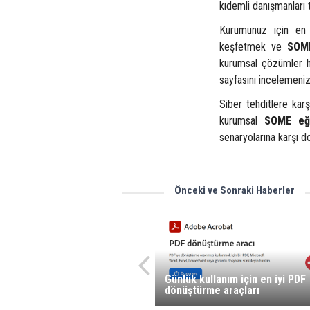
kıdemli danışmanları t
Kurumunuz için e
keşfetmek ve
SOME
kurumsal çözümler h
sayfasını incelemenizi
Siber tehditlere karş
kurumsal
SOME eği
senaryolarına karşı do
Önceki ve Sonraki Haberler
Günlük kullanım için en iyi PDF
dönüştürme araçları