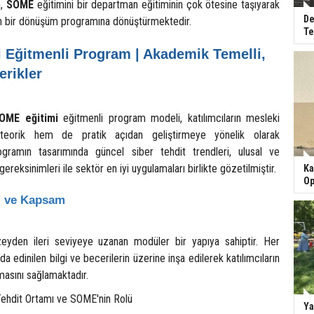
m,
SOME
eğitimini bir departman eğitiminin çok ötesine taşıyarak
De
 bir dönüşüm programına dönüştürmektedir.
Te
 Eğitmenli Program | Akademik Temelli,
erikler
OME eğitimi
eğitmenli program modeli, katılımcıların mesleki
m teorik hem de pratik açıdan geliştirmeye yönelik olarak
Programın tasarımında güncel siber tehdit trendleri, ulusal ve
ereksinimleri ile sektör en iyi uygulamaları birlikte gözetilmiştir.
Ka
Op
i ve Kapsam
yden ileri seviyeye uzanan modüler bir yapıya sahiptir. Her
 edinilen bilgi ve becerilerin üzerine inşa edilerek katılımcıların
asını sağlamaktadır.
Tehdit Ortamı ve SOME'nin Rolü
Ya