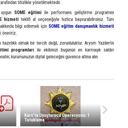
arafından titizlikle yönetilmektedir.
n uygun
SOME eğitimi
ile performans geliştirme programını
 hizmeti
teklifi al seçeneğiyle hızlıca başvurabilirsiniz. Tüm
akkında bilgi edinmek için
SOME eğitim danışmanlık hizmeti
 öneririz.
ı hazırlıklı olmak bir tercih değil, zorunluluktur. Aryom Yazılım'ın
timi programları
ile ekibinizi bugünün en karmaşık saldırı
natın; kurumunuzun dijital geleceğini güvence altına alın.
Kars’ta Uyuşturucu Operasyonu: 1
Tutuklama