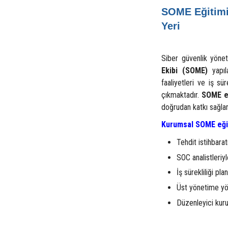
SOME Eğitimi
Yeri
Siber güvenlik yönet
Ekibi (SOME)
yapıl
faaliyetleri ve iş sü
çıkmaktadır.
SOME e
doğrudan katkı sağla
Kurumsal SOME eği
Tehdit istihbara
SOC analistleriy
İş sürekliliği pl
Üst yönetime yö
Düzenleyici kuru