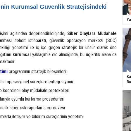
nin Kurumsal Güvenlik Stratejisindeki
Ya
işimi açısından değerlendirildiğinde,
Siber Olaylara Müdahale
anması; tehdit istihbaratı, güvenlik operasyon merkezi (SOC)
rekliliği yönetimi ile iç içe geçen stratejik bir unsur olarak öne
ğitimi kurumsal
yaklaşımla ele alındığında, bu üç kritik alana da
maktadır.
timi
programının stratejik bileşenleri:
Ka
tının operasyonel süreçlere entegrasyonu
Ba
le koordineli olay müdahale protokolleri
anlarıyla uyumlu kurtarma prosedürleri
nelik siber risk raporlama çerçevesi
mlarla iletişim ve bildirim süreçlerinin yönetimi