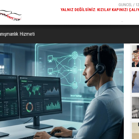
GÜNCEL / 12:29
GÜNCEL / 12
 KAPINIZI ÇALIYOR
KARS FETHIYE CAMISI'NDE DALGALANAN TÜRK BAYR
GÖRENLERIN BEĞENISINI TOPL
nışmanlık Hizmeti
Beğ