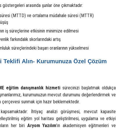
s göstergeleri arasında şunlar öne çıkmaktadır:
 süresi (MTTD) ve ortalama müdahale süresi (MTTR)
düşüş
nın iş süreçlerine etkisinin minimize edilmesi
enlik farkındalık skorlarındaki artış
uluk süreçlerindeki başarı oranlarının yükselmesi
 Teklifi Alın- Kurumunuza Özel Çözüm
E eğitim danışmanlık hizmeti
sürecinizi başlatmak oldukça
ışmanlarımız, kurumunuzun mevcut durumunu değerlendirmek ve
m çerçevesi sunmak için hazır beklemektedir.
kapsamaktadır: İhtiyaç analizi görüşmesi, mevcut kapasite
leştirilmiş eğitim yol haritası geliştirilmesi, uygulama ve etkiyi
ların her biri
Aryom Yazılım
'ın akademisyen eğitmenleri ve