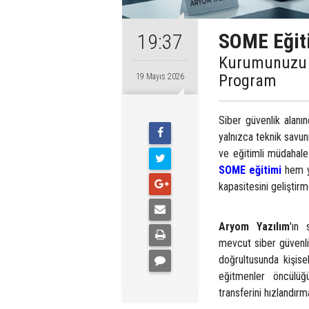
SOME Eğit
19:37
Kurumunuzu S
Program
19 Mayıs 2026
Siber güvenlik alanı
yalnızca teknik savu
ve eğitimli müdahale
SOME eğitimi
hem y
kapasitesini geliştirm
Aryom Yazılım
'ın
mevcut siber güvenlik
doğrultusunda kişisel
eğitmenler öncülüğ
transferini hızlandır