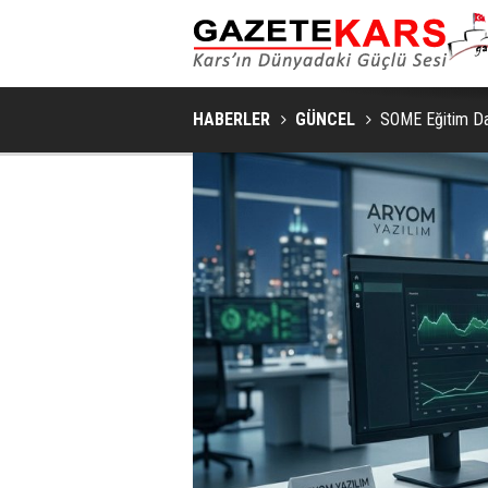
YALNIZ DEĞILSINIZ: KIZILAY
HABERLER
GÜNCEL
SOME Eğitim Da