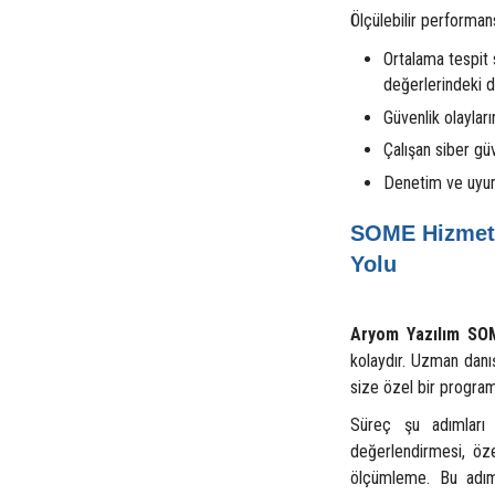
Ölçülebilir performan
Ortalama tespit
değerlerindeki 
Güvenlik olayları
Çalışan siber güv
Denetim ve uyuml
SOME Hizmeti
Yolu
Aryom Yazılım SOM
kolaydır. Uzman dan
size özel bir progra
Süreç şu adımları 
değerlendirmesi, özel
ölçümleme. Bu adım