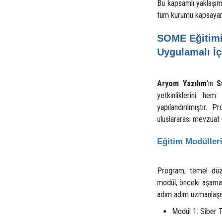
Bu kapsamlı yaklaşı
tüm kurumu kapsayan
SOME Eğitimi
Uygulamalı İç
Aryom Yazılım
'ın
S
yetkinliklerini he
yapılandırılmıştır. 
uluslararası mevzuat g
Eğitim Modüller
Program; temel düze
modül, önceki aşamada
adım adım uzmanlaşm
Modül 1: Siber 