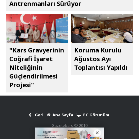
Antrenmanları Sürüyor
"Kars Gravyerinin
Koruma Kurulu
Coğrafi İşaret
Ağustos Ayı
Niteliğinin
Toplantısı Yapıldı
Güçlendirilmesi
Projesi"
Geri
Ana Sayfa
PC Görünüm
Gazetekars © 2010
Haber Scripti