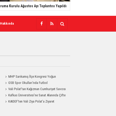
ruma Kurulu Ağustos Ayı Toplantısı Yapıldı
 Hakkında
MHP Sarıkamış İlçe Kongresi Yoğun
Katılımla Gerçekleştirildi
GSB Spor Okulları'nda Futbol
Antrenmanları Sürüyor
Vali Polat'tan Kağızman Cumhuriyet Savcısı
Eravcı'ya Ziyaret
Kafkas Üniversitesi'ne Sanat Alanında Çifte
Gurur
KAIDEF'ten Vali Ziya Polat'a Ziyaret