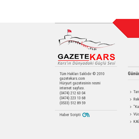
Günün
Tüm Hakları Saklıdır © 2010
gazetekars.com
Hüryurt gazetesinin resmi
internet sayfası.
Tar
(0474) 212 63 04
(0474) 223 13 68
Kars'a 
Rek
(0533) 512 89 59
getirdi
"Ka
Güçlen
Vüc
Haber Scripti
Yağ Al
KA
Başkanl