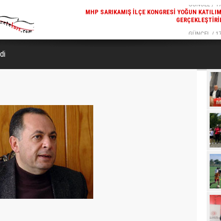
GERÇEKLEŞTIRI
GÜNCEL / 17
REKREATIF GEZI TURU, SPORSEVERLERI BIR ARAYA GETI
di