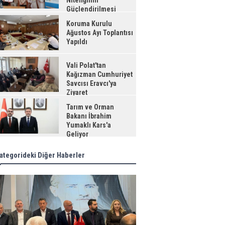
Niteliğinin
Güçlendirilmesi
jesi"
Koruma Kurulu
Ağustos Ayı Toplantısı
Yapıldı
Vali Polat'tan
Kağızman Cumhuriyet
Savcısı Eravcı'ya
Ziyaret
Tarım ve Orman
Bakanı İbrahim
Yumaklı Kars'a
Geliyor
ategorideki Diğer Haberler