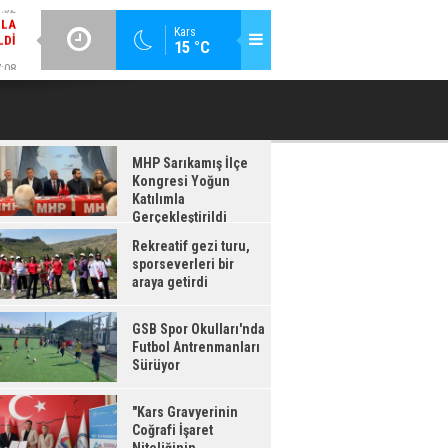
LDI
GÜNCEL / 17:08
:08
Kars
15 °C
GSB SPOR OKULLARI'NDA FUTBOL ANTRENMANLARI SÜRÜYOR
RDI
MHP Sarıkamış İlçe
Kongresi Yoğun
Katılımla
Gerçekleştirildi
Rekreatif gezi turu,
sporseverleri bir
araya getirdi
GSB Spor Okulları'nda
Futbol Antrenmanları
Sürüyor
"Kars Gravyerinin
Coğrafi İşaret