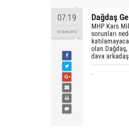
Dağdaş Ge
07:19
MHP Kars Mill
sorunları ne
01 Ekim 2010
katılamayaca
olan Dağdaş, 
dava arkadaşl
...