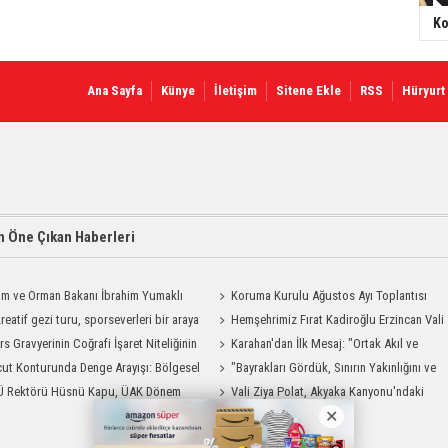
Ko
Ana Sayfa
Künye
İletişim
Sitene Ekle
RSS
Hüryurt
 Öne Çıkan Haberleri
ım ve Orman Bakanı İbrahim Yumaklı
Koruma Kurulu Ağustos Ayı Toplantısı
Geliyor
reatif gezi turu, sporseverleri bir araya
Yapıldı
Hemşehrimiz Fırat Kadiroğlu Erzincan Vali
rs Gravyerinin Coğrafi İşaret Niteliğinin
Yardımcılığına Atandı
Karahan'dan İlk Mesaj: "Ortak Akıl ve
dirilmesi Projesi"
ut Konturunda Denge Arayışı: Bölgesel
Dayanışmayla Çalışacağız"
"Bayrakları Gördük, Sınırın Yakınlığını ve
ma Sürecinin Tüm Aşamaları
Ü Rektörü Hüsnü Kapu, ÜAK Dönem
Uzaklığını Aynı Anda Hissettik"
Vali Ziya Polat, Akyaka Kanyonu'ndaki
ığını Devretti
Rafting Heyecanına Katıldı