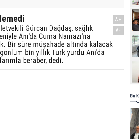
Pro
lemedi
A+
etvekili Gürcan Dağdaş, sağlık
A-
deniyle Anı'da Cuma Namazı'na
k. Bir süre müşahade altında kalacak
gönlüm bin yıllık Türk yurdu Anı'da
arımla beraber, dedi.
Bu K