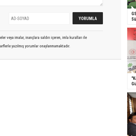
GS
Sü
er veya imalar, inançlara saldırı içeren, imla kuralları ile
arflerle yazılmış yorumlar onaylanmamaktadır.
"K
Gü