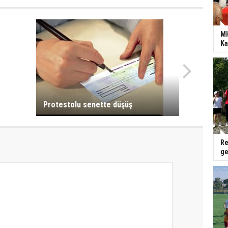
MH
Ka
Protestolu senette düşüş
Re
ge