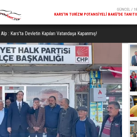
GÜNCEL / 18
BAKAN İBRAHIM YUMAKLI, KARS'TA (GEKİS)'IN 
UYGULAMASINI BAŞLA
 Alp : Kars’ta Devletin Kapıları Vatandaşa Kapanmış!