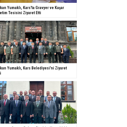
kan Yumaklı, Kars'ta Gravyer ve Kaşar
etim Tesisini Ziyaret Etti
kan Yumaklı, Kars Belediyesi'ni Ziyaret
i