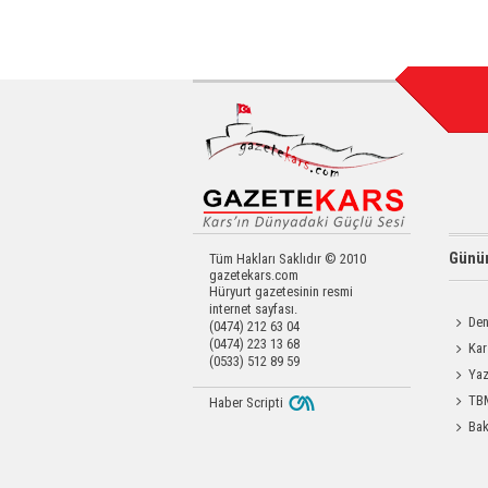
Günün
Tüm Hakları Saklıdır © 2010
gazetekars.com
Hüryurt gazetesinin resmi
internet sayfası.
Den
(0474) 212 63 04
(0474) 223 13 68
Okula 
Kar
(0533) 512 89 59
Operas
Yaz
Coşku
TBM
Haber Scripti
Durdağı
Bak
Etti