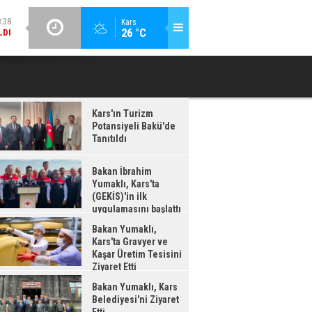
GÜNCEL / 18:36
Kars
:37
26 °C
BAKAN YUMAKLI, KARS'TA GRAVYER VE KAŞAR ÜRETIM
B
ILK
TESISINI ZIYARET ETTI
TTI
Kars'ın Turizm
Potansiyeli Bakü'de
Tanıtıldı
Bakan İbrahim
Yumaklı, Kars'ta
(GEKİS)'in ilk
uygulamasını başlattı
Bakan Yumaklı,
Kars'ta Gravyer ve
Kaşar Üretim Tesisini
Ziyaret Etti
Bakan Yumaklı, Kars
Belediyesi'ni Ziyaret