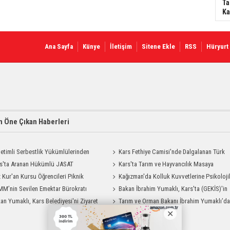
Ta
Ka
Ana Sayfa
Künye
İletişim
Sitene Ekle
RSS
Hüryurt
 Öne Çıkan Haberleri
etimli Serbestlik Yükümlülerinden
Kars Fethiye Camisi'nde Dalgalanan Türk
Temizlik Desteği
s'ta Aranan Hükümlü JASAT
Bayrağı Görenlerin Beğenisini Topladı
Kars'ta Tarım ve Hayvancılık Masaya
yonuyla Yakalandı
 Kur'an Kursu Öğrencileri Piknik
Yatırıldı
Kağızman'da Kolluk Kuvvetlerine Psikoloji
su Yaşadı
M’nin Sevilen Emektar Bürokratı
İlk Yardım Eğitimi
Bakan İbrahim Yumaklı, Kars'ta (GEKİS)'in
 Yıldırım’ın Acı Günü
an Yumaklı, Kars Belediyesi'ni Ziyaret
ilk uygulamasını başlattı
Tarım ve Orman Bakanı İbrahim Yumaklı’d
MHP Kars İl Başkanlığı’na Ziyaret