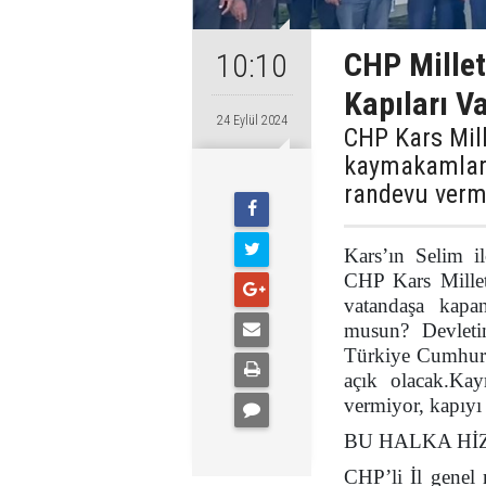
CHP Milletv
10:10
Kapıları 
24 Eylül 2024
​​​​​​​CHP Kars
kaymakamların
randevu verme
Kars’ın Selim il
CHP Kars Millet
vatandaşa kapa
musun? Devletin
Türkiye Cumhuriy
açık olacak.Kay
vermiyor, kapıyı
BU HALKA Hİ
CHP’li İl genel