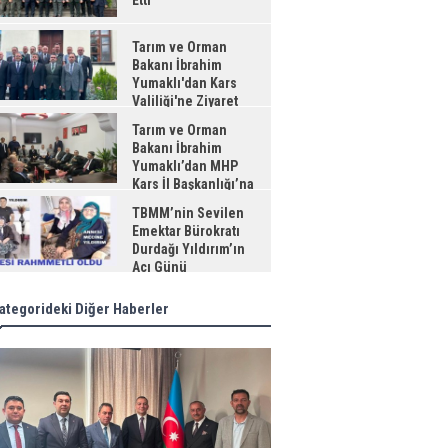
Etti
Tarım ve Orman
Bakanı İbrahim
Yumaklı'dan Kars
Valiliği'ne Ziyaret
Tarım ve Orman
Bakanı İbrahim
Yumaklı’dan MHP
Kars İl Başkanlığı’na
aret
TBMM’nin Sevilen
Emektar Bürokratı
Durdağı Yıldırım’ın
Acı Günü
ategorideki Diğer Haberler