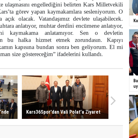
e ulaşmasını engellediğini belirten Kars Milletvekili
ars’ta görev yapan kaymakamlara sesleniyorum. O
a açık olacak. Vatandaşımız devlete ulaşabilecek.
Ka
htara anlatıyor, muhtar derdini encümene anlatıyor,
ni kaymakama anlatamıyor. Sen o devletin
n bu halka hizmet etmek zorundasın. Kapıyı
mın kapısına bundan sonra ben geliyorum. El mi
an size göstereceğim” ifadelerini kullandı.
Ba
uy
i’nde
Kars36Spor'dan Vali Polat'a Ziyaret