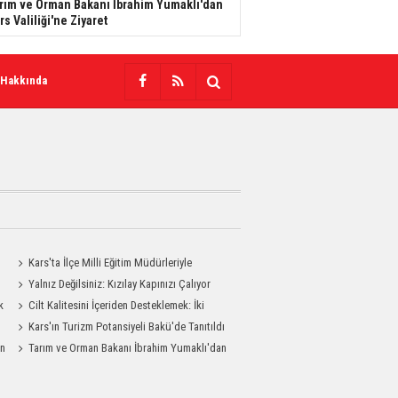
rım ve Orman Bakanı İbrahim Yumaklı'dan
rs Valiliği'ne Ziyaret
 Hakkında
Kars'ta İlçe Milli Eğitim Müdürleriyle
Değerlendirme Toplantısı
Yalnız Değilsiniz: Kızılay Kapınızı Çalıyor
k
Cilt Kalitesini İçeriden Desteklemek: İki
Enjeksiyon Uygulamasının Karşılaştırması
Kars'ın Turizm Potansiyeli Bakü'de Tanıtıldı
an
Tarım ve Orman Bakanı İbrahim Yumaklı'dan
Kars Valiliği'ne Ziyaret