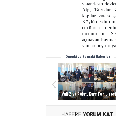
vatandaşın devlet
Alp, “Buradan K
kapılar vatandaş
Köylü derdini mu
encümen derdi
memurusun. Se
açmayan kaymaka
yaman bey mi yam
Önceki ve Sonraki Haberler
Vali Ziya Polat, Kars Fen Lises
HABERE
YORUM KAT