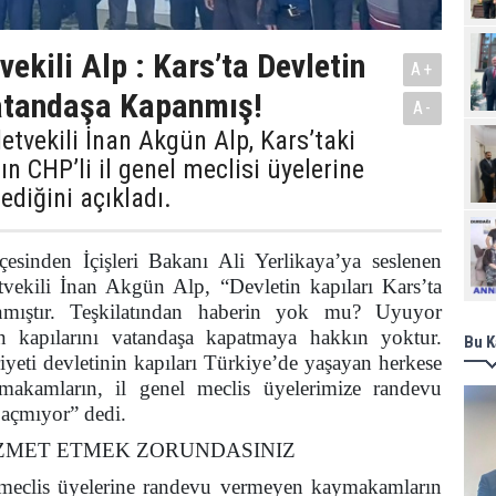
ekili Alp : Kars’ta Devletin
A+
Vatandaşa Kapanmış!
A-
 Milletvekili İnan Akgün Alp, Kars’taki
 CHP’li il genel meclisi üyelerine
diğini açıkladı.
Ziy
çesinden İçişleri Bakanı Ali Yerlikaya’ya seslenen
vekili İnan Akgün Alp, “Devletin kapıları Kars’ta
nmıştır. Teşkilatından haberin yok mu? Uyuyor
 kapılarını vatandaşa kapatmaya hakkın yoktur.
Bu K
eti devletinin kapıları Türkiye’de yaşayan herkese
makamların, il genel meclis üyelerimize randevu
 açmıyor” dedi.
ZMET ETMEK ZORUNDASINIZ
 meclis üyelerine randevu vermeyen kaymakamların