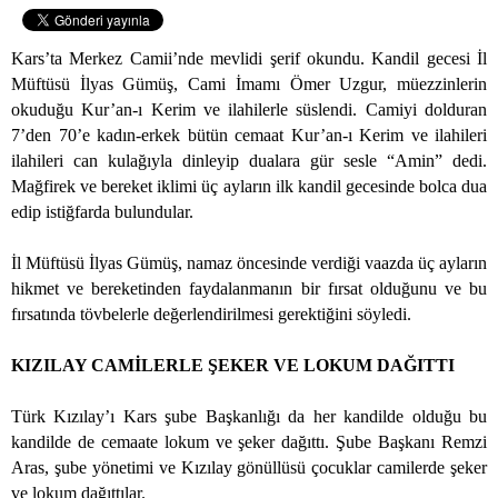
Kars’ta Merkez Camii’nde mevlidi şerif okundu. Kandil gecesi İl
Müftüsü İlyas Gümüş, Cami İmamı Ömer Uzgur, müezzinlerin
okuduğu Kur’an-ı Kerim ve ilahilerle süslendi. Camiyi dolduran
7’den 70’e kadın-erkek bütün cemaat Kur’an-ı Kerim ve ilahileri
ilahileri can kulağıyla dinleyip dualara gür sesle “Amin” dedi.
Mağfirek ve bereket iklimi üç ayların ilk kandil gecesinde bolca dua
edip istiğfarda bulundular.
İl Müftüsü İlyas Gümüş, namaz öncesinde verdiği vaazda üç ayların
hikmet ve bereketinden faydalanmanın bir fırsat olduğunu ve bu
fırsatında tövbelerle değerlendirilmesi gerektiğini söyledi.
KIZILAY CAMİLERLE ŞEKER VE LOKUM DAĞITTI
Türk Kızılay’ı Kars şube Başkanlığı da her kandilde olduğu bu
kandilde de cemaate lokum ve şeker dağıttı. Şube Başkanı Remzi
Aras, şube yönetimi ve Kızılay gönüllüsü çocuklar camilerde şeker
ve lokum dağıttılar.