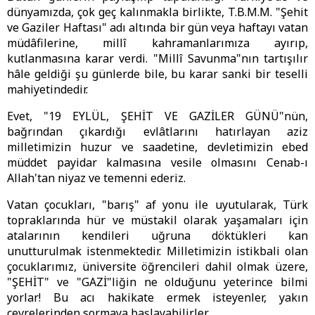
dünyamızda, çok geç kalınmakla birlikte, T.B.M.M. "Şehit
ve Gaziler Haftası" adı altında bir gün veya haftayı vatan
müdâfilerine, millî kahramanlarımıza ayırıp,
kutlanmasına karar verdi. "Millî Savunma"nın tartışılır
hâle geldiği şu günlerde bile, bu karar sanki bir teselli
mahiyetindedir.
Evet, "19 EYLÜL, ŞEHİT VE GAZİLER GÜNÜ"nün,
bağrından çıkardığı evlâtlarını hatırlayan aziz
milletimizin huzur ve saadetine, devletimizin ebed
müddet payidar kalmasına vesile olmasını Cenab-ı
Allah'tan niyaz ve temenni ederiz.
Vatan çocukları, "barış" af yonu ile uyutularak, Türk
topraklarında hür ve müstakil olarak yaşamaları için
atalarının kendileri uğruna döktükleri kan
unutturulmak istenmektedir. Milletimizin istikbali olan
çocuklarımız, üniversite öğrencileri dahil olmak üzere,
"ŞEHİT" ve "GAZİ"liğin ne olduğunu yeterince bilmi
yorlar! Bu acı hakikate ermek isteyenler, yakın
çevrelerinden sormaya başlayabilirler.