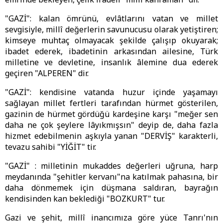
"GAZİ": kalan ömrünü, evlâtlarını vatan ve millet
sevgisiyle, millî değerlerin savunucusu olarak yetiştiren;
kimseye muhtaç olmayacak şekilde çalışıp okuyarak;
ibadet ederek, ibadetinin arkasından ailesine, Türk
milletine ve devletine, insanlık âlemine dua ederek
geçiren "ALPEREN" dir.
"GAZİ": kendisine vatanda huzur içinde yaşamayı
sağlayan millet fertleri tarafından hürmet gösterilen,
gazinin de hürmet gördüğü kardeşine karşı "meğer sen
daha ne çok şeylere lâyıkmışsın" deyip de, daha fazla
hizmet edebilmenin aşkıyla yanan "DERVİŞ" karakterli,
tevazu sahibi "YİĞİT" tir.
"GAZİ" : milletinin mukaddes değerleri uğruna, harp
meydanında "şehitler kervanı"na katılmak pahasına, bir
daha dönmemek için düşmana saldıran, bayrağın
kendisinden kan beklediği "BOZKURT" tur.
Gazi ve şehit, millî inancımıza göre yüce Tanrı'nın