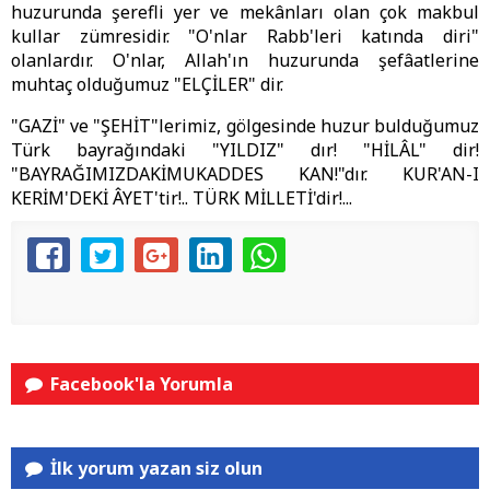
huzurunda şerefli yer ve mekânları olan çok makbul
kullar zümresidir. "O'nlar Rabb'leri katında diri"
olanlardır. O'nlar, Allah'ın huzurunda şefâatlerine
muhtaç olduğumuz "ELÇİLER" dir.
"GAZİ" ve "ŞEHİT"lerimiz, gölgesinde huzur bulduğumuz
Türk bayrağındaki "YILDIZ" dır! "HİLÂL" dir!
"BAYRAĞIMIZDAKİMUKADDES KAN!"dır. KUR'AN-I
KERİM'DEKİ ÂYET'tir!.. TÜRK MİLLETİ'dir!...
Facebook'la Yorumla
İlk yorum yazan siz olun