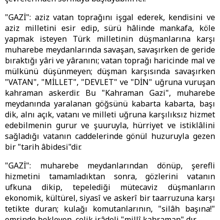
"GAZİ": aziz vatan toprağını işgal ederek, kendisini ve
aziz milletini esir edip, sürü hâlinde mankafa, köle
yapmak isteyen Türk milletinin düşmanlarına karşı
muharebe meydanlarında savaşan, savaşırken de geride
bıraktığı yâri ve yâranını; vatan toprağı haricinde mal ve
mülkünü düşünmeyen; düşman karşısında savaşırken
"VATAN", "MİLLET", "DEVLET" ve "DİN" uğruna vuruşan
kahraman askerdir. Bu "Kahraman Gazi", muharebe
meydanında yaralanan göğsünü kabarta kabarta, başı
dik, alnı açık, vatanı ve milleti uğruna karşılıksız hizmet
edebilmenin gurur ve şuuruyla, hürriyet ve istiklâlini
sağladığı vatanın caddelerinde gönül huzuruyla gezen
bir "tarih âbidesi"dir.
"GAZİ": muharebe meydanlarından dönüp, şerefli
hizmetini tamamladıktan sonra, gözlerini vatanın
ufkuna dikip, tepelediği mütecaviz düşmanların
ekonomik, kültürel, siyasî ve askerî bir taarruzuna karşı
tetikte duran; kulağı komutanlarının, "silâh başına!"
emrinde bekleyen, çelik irâdeli "millî kahraman" dır.