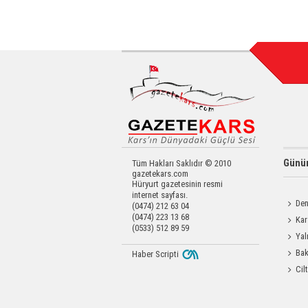
Günün
Tüm Hakları Saklıdır © 2010
gazetekars.com
Hüryurt gazetesinin resmi
internet sayfası.
Den
(0474) 212 63 04
(0474) 223 13 68
Okula 
Kar
(0533) 512 89 59
Değerl
Yal
Bak
Haber Scripti
Üretim 
Cil
Enjeks