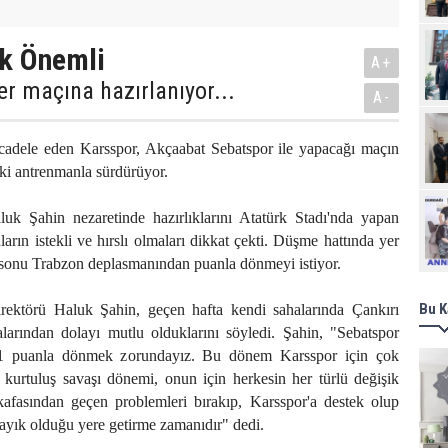
k Önemli
A+
r maçına hazırlanıyor...
A-
adele eden Karsspor, Akçaabat Sebatspor ile yapacağı maçın
iki antrenmanla sürdürüyor.
Ziy
uk Şahin nezaretinde hazırlıklarını Atatürk Stadı'nda yapan
arın istekli ve hırslı olmaları dikkat çekti. Düşme hattında yer
a sonu Trabzon deplasmanından puanla dönmeyi istiyor.
Bu K
rektörü Haluk Şahin, geçen hafta kendi sahalarında Çankırı
arından dolayı mutlu olduklarını söyledi. Şahin, "Sebatspor
1 puanla dönmek zorundayız. Bu dönem Karsspor için çok
 kurtuluş savaşı dönemi, onun için herkesin her türlü değişik
kafasından geçen problemleri bırakıp, Karsspor'a destek olup
ayık olduğu yere getirme zamanıdır" dedi.