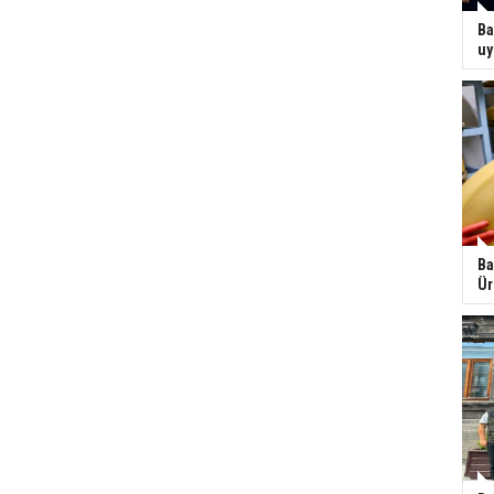
Ba
uy
Ba
Ür