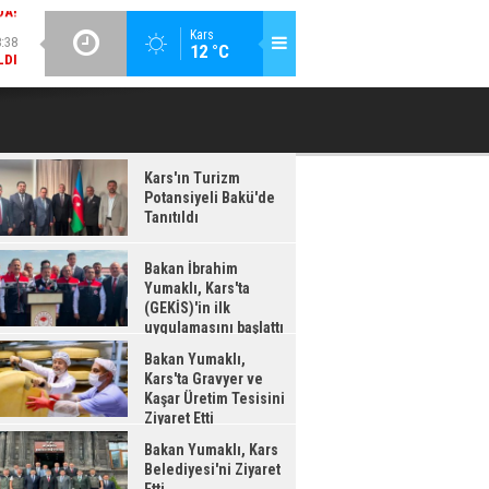
:38
GÜNCEL / 18:37
Kars
12 °C
LDI
BAKAN İBRAHIM YUMAKLI, KARS'TA (GEKİS)'IN ILK
BA
UYGULAMASINI BAŞLATTI
Kars'ın Turizm
Potansiyeli Bakü'de
Tanıtıldı
Bakan İbrahim
Yumaklı, Kars'ta
(GEKİS)'in ilk
uygulamasını başlattı
Bakan Yumaklı,
Kars'ta Gravyer ve
Kaşar Üretim Tesisini
Ziyaret Etti
Bakan Yumaklı, Kars
Belediyesi'ni Ziyaret