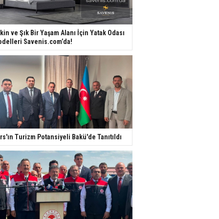
kin ve Şık Bir Yaşam Alanı İçin Yatak Odası
delleri Savenis.com’da!
rs'ın Turizm Potansiyeli Bakü'de Tanıtıldı