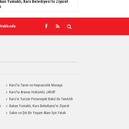
kan Yumaklı, Kars Belediyesi'ni Ziyaret
i
 Hakkında
Kars'ta Tarım ve Hayvancılık Masaya
Yatırıldı
Kars'ta Aranan Hükümlü JASAT
Operasyonuyla Yakalandı
Kars'ın Turizm Potansiyeli Bakü'de Tanıtıldı
k
Bakan Yumaklı, Kars Belediyesi'ni Ziyaret
Etti
Sakin ve Şık Bir Yaşam Alanı İçin Yatak
Odası Modelleri Savenis.com’da!