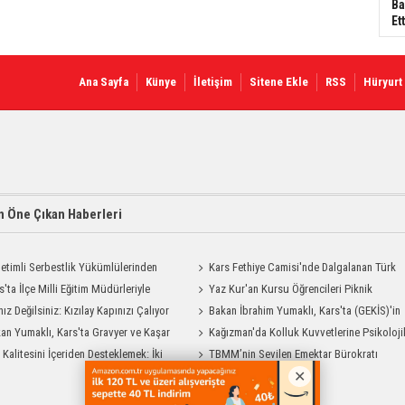
Ba
Ett
Ana Sayfa
Künye
İletişim
Sitene Ekle
RSS
Hüryurt
 Öne Çıkan Haberleri
etimli Serbestlik Yükümlülerinden
Kars Fethiye Camisi'nde Dalgalanan Türk
Temizlik Desteği
s'ta İlçe Milli Eğitim Müdürleriyle
Bayrağı Görenlerin Beğenisini Topladı
Yaz Kur'an Kursu Öğrencileri Piknik
endirme Toplantısı
nız Değilsiniz: Kızılay Kapınızı Çalıyor
Coşkusu Yaşadı
Bakan İbrahim Yumaklı, Kars'ta (GEKİS)'in
an Yumaklı, Kars'ta Gravyer ve Kaşar
ilk uygulamasını başlattı
Kağızman'da Kolluk Kuvvetlerine Psikoloji
Tesisini Ziyaret Etti
t Kalitesini İçeriden Desteklemek: İki
İlk Yardım Eğitimi
TBMM’nin Sevilen Emektar Bürokratı
iyon Uygulamasının Karşılaştırması
Durdağı Yıldırım’ın Acı Günü