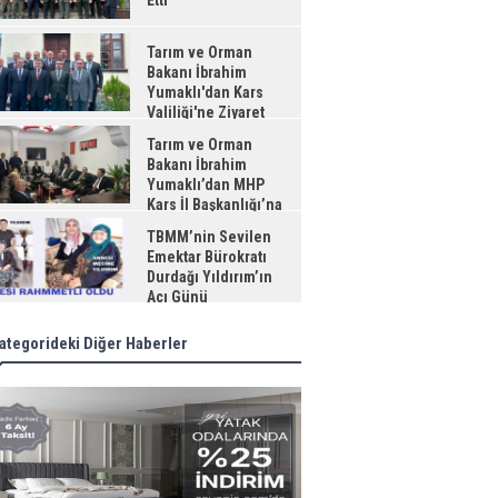
Etti
Tarım ve Orman
Bakanı İbrahim
Yumaklı'dan Kars
Valiliği'ne Ziyaret
Tarım ve Orman
Bakanı İbrahim
Yumaklı’dan MHP
Kars İl Başkanlığı’na
aret
TBMM’nin Sevilen
Emektar Bürokratı
Durdağı Yıldırım’ın
Acı Günü
ategorideki Diğer Haberler