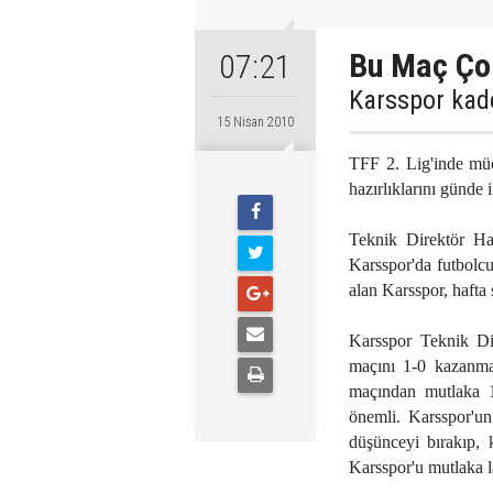
Bu Maç Ço
07:21
Karsspor kade
15 Nisan 2010
TFF 2. Lig'inde müc
hazırlıklarını günde 
Teknik Direktör Hal
Karsspor'da futbolcul
alan Karsspor, haft
Karsspor Teknik Di
maçını 1-0 kazanmal
maçından mutlaka 
önemli. Karsspor'un
düşünceyi bırakıp, 
Karsspor'u mutlaka l