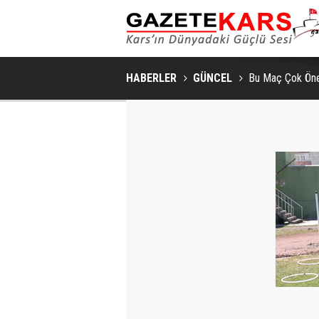
SAKIN VE ŞIK BIR YAŞAM ALANI İÇIN YATA
HABERLER
GÜNCEL
Bu Maç Çok Ön