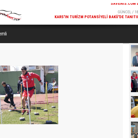
GÜNCEL / 19:00
GÜNCEL / 18
K ODASI MODELLERI
KARS'IN TURIZM POTANSIYELI BAKÜ'DE TANITI
SAVENIS.COM’DA!
emli