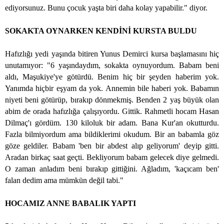
ediyorsunuz. Bunu çocuk yaşta biri daha kolay yapabilir." diyor.
SOKAKTA OYNARKEN KENDİNİ KURSTA BULDU
Hafızlığı yedi yaşında bitiren Yunus Demirci kursa başlamasını hiç
unutamıyor: "6 yaşındaydım, sokakta oynuyordum. Babam beni
aldı, Maşukiye'ye götürdü. Benim hiç bir şeyden haberim yok.
Yanımda hiçbir eşyam da yok. Annemin bile haberi yok. Babamın
niyeti beni götürüp, bırakıp dönmekmiş. Benden 2 yaş büyük olan
abim de orada hafızlığa çalışıyordu. Gittik. Rahmetli hocam Hasan
Dilmaç'ı gördüm. 130 kiloluk bir adam. Bana Kur'an okutturdu.
Fazla bilmiyordum ama bildiklerimi okudum. Bir an babamla göz
göze geldiler. Babam 'ben bir abdest alıp geliyorum' deyip gitti.
Aradan birkaç saat geçti. Bekliyorum babam gelecek diye gelmedi.
O zaman anladım beni bırakıp gittiğini. Ağladım, 'kaçıcam ben'
falan dedim ama mümkün değil tabi."
HOCAMIZ ANNE BABALIK YAPTI