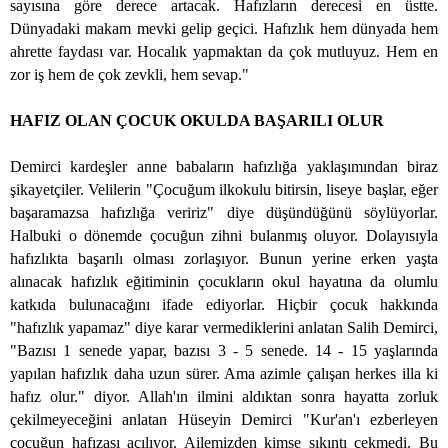
sayısına göre derece artacak. Hafızların derecesi en üstte.
Dünyadaki makam mevki gelip geçici. Hafızlık hem dünyada hem
ahrette faydası var. Hocalık yapmaktan da çok mutluyuz. Hem en
zor iş hem de çok zevkli, hem sevap."
HAFIZ OLAN ÇOCUK OKULDA BAŞARILI OLUR
Demirci kardeşler anne babaların hafızlığa yaklaşımından biraz
şikayetçiler. Velilerin "Çocuğum ilkokulu bitirsin, liseye başlar, eğer
başaramazsa hafızlığa veririz" diye düşündüğünü söylüyorlar.
Halbuki o dönemde çocuğun zihni bulanmış oluyor. Dolayısıyla
hafızlıkta başarılı olması zorlaşıyor. Bunun yerine erken yaşta
alınacak hafızlık eğitiminin çocukların okul hayatına da olumlu
katkıda bulunacağını ifade ediyorlar. Hiçbir çocuk hakkında
"hafızlık yapamaz" diye karar vermediklerini anlatan Salih Demirci,
"Bazısı 1 senede yapar, bazısı 3 - 5 senede. 14 - 15 yaşlarında
yapılan hafızlık daha uzun sürer. Ama azimle çalışan herkes illa ki
hafız olur." diyor. Allah'ın ilmini aldıktan sonra hayatta zorluk
çekilmeyeceğini anlatan Hüseyin Demirci "Kur'an'ı ezberleyen
çocuğun hafızası açılıyor. Ailemizden kimse sıkıntı çekmedi. Bu