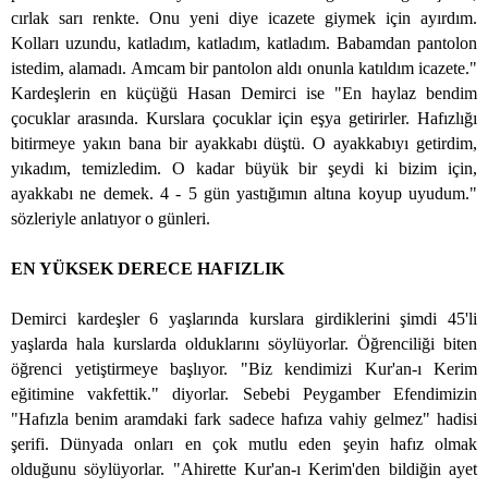
cırlak sarı renkte. Onu yeni diye icazete giymek için ayırdım.
Kolları uzundu, katladım, katladım, katladım. Babamdan pantolon
istedim, alamadı. Amcam bir pantolon aldı onunla katıldım icazete."
Kardeşlerin en küçüğü Hasan Demirci ise "En haylaz bendim
çocuklar arasında. Kurslara çocuklar için eşya getirirler. Hafızlığı
bitirmeye yakın bana bir ayakkabı düştü. O ayakkabıyı getirdim,
yıkadım, temizledim. O kadar büyük bir şeydi ki bizim için,
ayakkabı ne demek. 4 - 5 gün yastığımın altına koyup uyudum."
sözleriyle anlatıyor o günleri.
EN YÜKSEK DERECE HAFIZLIK
Demirci kardeşler 6 yaşlarında kurslara girdiklerini şimdi 45'li
yaşlarda hala kurslarda olduklarını söylüyorlar. Öğrenciliği biten
öğrenci yetiştirmeye başlıyor. "Biz kendimizi Kur'an-ı Kerim
eğitimine vakfettik." diyorlar. Sebebi Peygamber Efendimizin
"Hafızla benim aramdaki fark sadece hafıza vahiy gelmez" hadisi
şerifi. Dünyada onları en çok mutlu eden şeyin hafız olmak
olduğunu söylüyorlar. "Ahirette Kur'an-ı Kerim'den bildiğin ayet