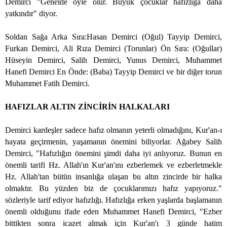
Demirci "Genelde öyle olur. Büyük çocuklar hafızlığa daha
yatkındır" diyor.
Soldan Sağa Arka Sıra:Hasan Demirci (Oğul) Tayyip Demirci,
Furkan Demirci, Ali Rıza Demirci (Torunlar) Ön Sıra: (Oğullar)
Hüseyin Demirci, Salih Demirci, Yunus Demirci, Muhammet
Hanefi Demirci En Önde: (Baba) Tayyip Demirci ve bir diğer torun
Muhammet Fatih Demirci.
HAFIZLAR ALTIN ZİNCİRİN HALKALARI
Demirci kardeşler sadece hafız olmanın yeterli olmadığını, Kur'an-ı
hayata geçirmenin, yaşamanın önemini biliyorlar. Ağabey Salih
Demirci, "Hafızlığın önemini şimdi daha iyi anlıyoruz. Bunun en
önemli tarifi Hz. Allah'ın Kur'an'ını ezberlemek ve ezberletmekle
Hz. Allah'tan bütün insanlığa ulaşan bu altın zincirde bir halka
olmaktır. Bu yüzden biz de çocuklarımızı hafız yapıyoruz."
sözleriyle tarif ediyor hafızlığı. Hafızlığa erken yaşlarda başlamanın
önemli olduğunu ifade eden Muhammet Hanefi Demirci, "Ezber
bittikten sonra icazet almak için Kur'an'ı 3 günde hatim