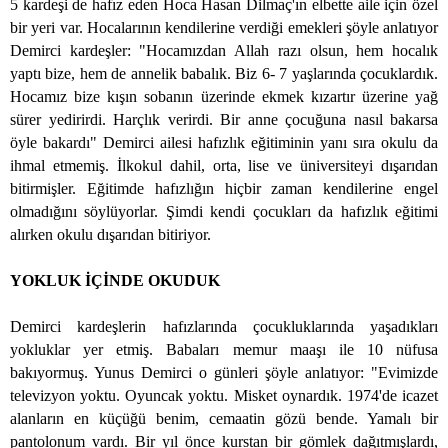
5 kardeşi de hafız eden Hoca Hasan Dilmaç'ın elbette aile için özel
bir yeri var. Hocalarının kendilerine verdiği emekleri şöyle anlatıyor
Demirci kardeşler: "Hocamızdan Allah razı olsun, hem hocalık
yaptı bize, hem de annelik babalık. Biz 6- 7 yaşlarında çocuklardık.
Hocamız bize kışın sobanın üzerinde ekmek kızartır üzerine yağ
sürer yedirirdi. Harçlık verirdi. Bir anne çocuğuna nasıl bakarsa
öyle bakardı" Demirci ailesi hafızlık eğitiminin yanı sıra okulu da
ihmal etmemiş. İlkokul dahil, orta, lise ve üniversiteyi dışarıdan
bitirmişler. Eğitimde hafızlığın hiçbir zaman kendilerine engel
olmadığını söylüyorlar. Şimdi kendi çocukları da hafızlık eğitimi
alırken okulu dışarıdan bitiriyor.
YOKLUK İÇİNDE OKUDUK
Demirci kardeşlerin hafızlarında çocukluklarında yaşadıkları
yokluklar yer etmiş. Babaları memur maaşı ile 10 nüfusa
bakıyormuş. Yunus Demirci o günleri şöyle anlatıyor: "Evimizde
televizyon yoktu. Oyuncak yoktu. Misket oynardık. 1974'de icazet
alanların en küçüğü benim, cemaatin gözü bende. Yamalı bir
pantolonum vardı. Bir yıl önce kurstan bir gömlek dağıtmışlardı,