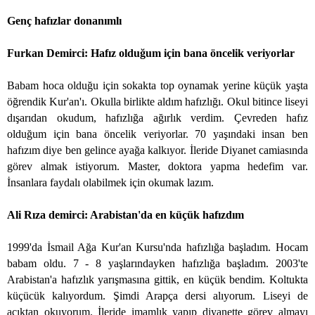
Genç hafızlar donanımlı
Furkan Demirci: Hafız olduğum için bana öncelik veriyorlar
Babam hoca olduğu için sokakta top oynamak yerine küçük yaşta
öğrendik Kur'an'ı. Okulla birlikte aldım hafızlığı. Okul bitince liseyi
dışarıdan okudum, hafızlığa ağırlık verdim. Çevreden hafız
olduğum için bana öncelik veriyorlar. 70 yaşındaki insan ben
hafızım diye ben gelince ayağa kalkıyor. İleride Diyanet camiasında
görev almak istiyorum. Master, doktora yapma hedefim var.
İnsanlara faydalı olabilmek için okumak lazım.
Ali Rıza demirci: Arabistan'da en küçük hafızdım
1999'da İsmail Ağa Kur'an Kursu'nda hafızlığa başladım. Hocam
babam oldu. 7 - 8 yaşlarındayken hafızlığa başladım. 2003'te
Arabistan'a hafızlık yarışmasına gittik, en küçük bendim. Koltukta
küçücük kalıyordum. Şimdi Arapça dersi alıyorum. Liseyi de
açıktan okuyorum. İleride imamlık yapıp diyanette görev almayı