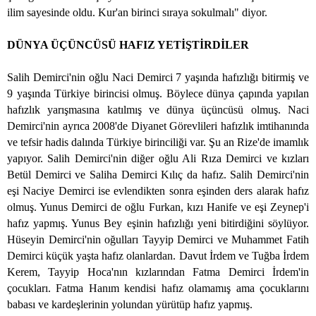
ilim sayesinde oldu. Kur'an birinci sıraya sokulmalı" diyor.
DÜNYA ÜÇÜNCÜSÜ HAFIZ YETİŞTİRDİLER
Salih Demirci'nin oğlu Naci Demirci 7 yaşında hafızlığı bitirmiş ve
9 yaşında Türkiye birincisi olmuş. Böylece dünya çapında yapılan
hafızlık yarışmasına katılmış ve dünya üçüncüsü olmuş. Naci
Demirci'nin ayrıca 2008'de Diyanet Görevlileri hafızlık imtihanında
ve tefsir hadis dalında Türkiye birinciliği var. Şu an Rize'de imamlık
yapıyor. Salih Demirci'nin diğer oğlu Ali Rıza Demirci ve kızları
Betül Demirci ve Saliha Demirci Kılıç da hafız. Salih Demirci'nin
eşi Naciye Demirci ise evlendikten sonra eşinden ders alarak hafız
olmuş. Yunus Demirci de oğlu Furkan, kızı Hanife ve eşi Zeynep'i
hafız yapmış. Yunus Bey eşinin hafızlığı yeni bitirdiğini söylüyor.
Hüseyin Demirci'nin oğulları Tayyip Demirci ve Muhammet Fatih
Demirci küçük yaşta hafız olanlardan. Davut İrdem ve Tuğba İrdem
Kerem, Tayyip Hoca'nın kızlarından Fatma Demirci İrdem'in
çocukları. Fatma Hanım kendisi hafız olamamış ama çocuklarını
babası ve kardeşlerinin yolundan yürütüp hafız yapmış.