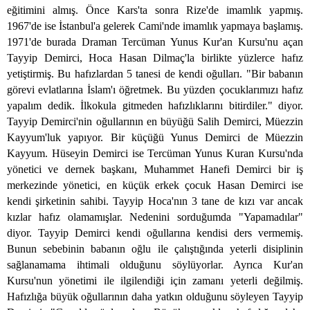
eğitimini almış. Önce Kars'ta sonra Rize'de imamlık yapmış.
1967'de ise İstanbul'a gelerek Cami'nde imamlık yapmaya başlamış.
1971'de burada Draman Tercüman Yunus Kur'an Kursu'nu açan
Tayyip Demirci, Hoca Hasan Dilmaç'la birlikte yüzlerce hafız
yetiştirmiş. Bu hafızlardan 5 tanesi de kendi oğulları. "Bir babanın
görevi evlatlarına İslam'ı öğretmek. Bu yüzden çocuklarımızı hafız
yapalım dedik. İlkokula gitmeden hafızlıklarını bitirdiler." diyor.
Tayyip Demirci'nin oğullarının en büyüğü Salih Demirci, Müezzin
Kayyum'luk yapıyor. Bir küçüğü Yunus Demirci de Müezzin
Kayyum. Hüseyin Demirci ise Tercüman Yunus Kuran Kursu'nda
yönetici ve dernek başkanı, Muhammet Hanefi Demirci bir iş
merkezinde yönetici, en küçük erkek çocuk Hasan Demirci ise
kendi şirketinin sahibi. Tayyip Hoca'nın 3 tane de kızı var ancak
kızlar hafız olamamışlar. Nedenini sorduğumda "Yapamadılar"
diyor. Tayyip Demirci kendi oğullarına kendisi ders vermemiş.
Bunun sebebinin babanın oğlu ile çalıştığında yeterli disiplinin
sağlanamama ihtimali olduğunu söylüyorlar. Ayrıca Kur'an
Kursu'nun yönetimi ile ilgilendiği için zamanı yeterli değilmiş.
Hafızlığa büyük oğullarının daha yatkın olduğunu söyleyen Tayyip