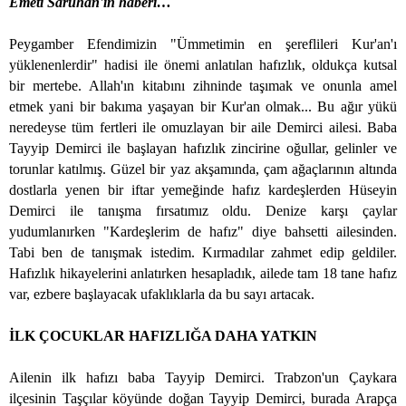
Emeti Saruhan'ın haberi…
Peygamber Efendimizin "Ümmetimin en şereflileri Kur'an'ı
yüklenenlerdir" hadisi ile önemi anlatılan hafızlık, oldukça kutsal
bir mertebe. Allah'ın kitabını zihninde taşımak ve onunla amel
etmek yani bir bakıma yaşayan bir Kur'an olmak... Bu ağır yükü
neredeyse tüm fertleri ile omuzlayan bir aile Demirci ailesi. Baba
Tayyip Demirci ile başlayan hafızlık zincirine oğullar, gelinler ve
torunlar katılmış. Güzel bir yaz akşamında, çam ağaçlarının altında
dostlarla yenen bir iftar yemeğinde hafız kardeşlerden Hüseyin
Demirci ile tanışma fırsatımız oldu. Denize karşı çaylar
yudumlanırken "Kardeşlerim de hafız" diye bahsetti ailesinden.
Tabi ben de tanışmak istedim. Kırmadılar zahmet edip geldiler.
Hafızlık hikayelerini anlatırken hesapladık, ailede tam 18 tane hafız
var, ezbere başlayacak ufaklıklarla da bu sayı artacak.
İLK ÇOCUKLAR HAFIZLIĞA DAHA YATKIN
Ailenin ilk hafızı baba Tayyip Demirci. Trabzon'un Çaykara
ilçesinin Taşçılar köyünde doğan Tayyip Demirci, burada Arapça