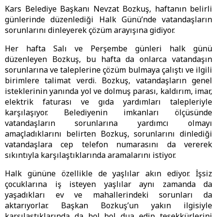
Kars Belediye Başkanı Nevzat Bozkuş, haftanın belirli
günlerinde düzenlediği Halk Günü’nde vatandaşların
sorunlarını dinleyerek çözüm arayışına gidiyor.
Her hafta Salı ve Perşembe günleri halk günü
düzenleyen Bozkuş, bu hafta da onlarca vatandaşın
sorunlarına ve taleplerine çözüm bulmaya çalıştı ve ilgili
birimlere talimat verdi. Bozkuş, vatandaşların genel
isteklerinin yanında yol ve dolmuş parası, kaldırım, imar,
elektrik faturası ve gıda yardımları talepleriyle
karşılaşıyor. Belediyenin imkanları ölçüsünde
vatandaşların sorunlarına yardımcı olmayı
amaçladıklarını belirten Bozkuş, sorunlarını dinlediği
vatandaşlara cep telefon numarasını da vererek
sıkıntıyla karşılaştıklarında aramalarını istiyor.
Halk gününe özellikle de yaşlılar akın ediyor. İşsiz
çocuklarına iş isteyen yaşlılar aynı zamanda da
yaşadıkları ev ve mahallerindeki sorunları da
aktarıyorlar. Başkan Bozkuş’un yakın ilgisiyle
karşılaştıklarında da bol bol dua edip teşekkürlerini