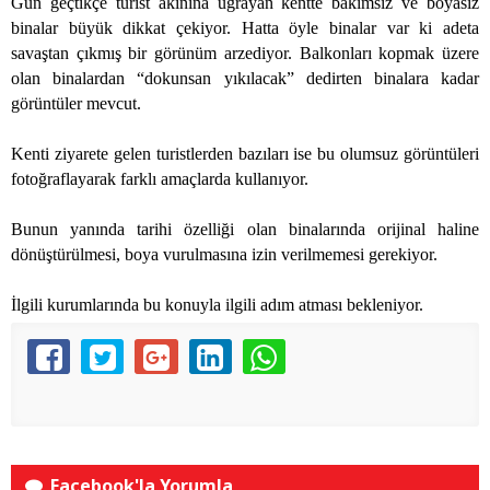
Gün geçtikçe turist akınına uğrayan kentte bakımsız ve boyasız
binalar büyük dikkat çekiyor. Hatta öyle binalar var ki adeta
savaştan çıkmış bir görünüm arzediyor. Balkonları kopmak üzere
olan binalardan “dokunsan yıkılacak” dedirten binalara kadar
görüntüler mevcut.
Kenti ziyarete gelen turistlerden bazıları ise bu olumsuz görüntüleri
fotoğraflayarak farklı amaçlarda kullanıyor.
Bunun yanında tarihi özelliği olan binalarında orijinal haline
dönüştürülmesi, boya vurulmasına izin verilmemesi gerekiyor.
İlgili kurumlarında bu konuyla ilgili adım atması bekleniyor.
Facebook'la Yorumla