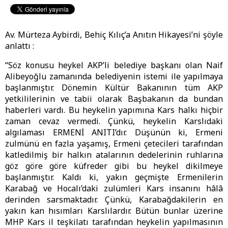
Av. Mürteza Aybirdi, Behiç Kılıç’a Anıtın Hikayesi’ni şöyle
anlattı :
“Söz konusu heykel AKP’li belediye başkanı olan Naif
Alibeyoğlu zamanında belediyenin istemi ile yapılmaya
başlanmıştır. Dönemin Kültür Bakanının tüm AKP
yetkililerinin ve tabii olarak Başbakanın da bundan
haberleri vardı. Bu heykelin yapımına Kars halkı hiçbir
zaman cevaz vermedi. Çünkü, heykelin Karslıdaki
algılaması ERMENİ ANITI’dır. Düşünün ki, Ermeni
zulmünü en fazla yaşamış, Ermeni çetecileri tarafından
katledilmiş bir halkın atalarının dedelerinin ruhlarına
göz göre göre küfreder gibi bu heykel dikilmeye
başlanmıştır. Kaldı ki, yakın geçmişte Ermenilerin
Karabağ ve Hocalı’daki zulümleri Kars insanını hâlâ
derinden sarsmaktadır. Çünkü, Karabağdakilerin en
yakın kan hısımları Karslılardır. Bütün bunlar üzerine
MHP Kars il teşkilatı tarafından heykelin yapılmasının