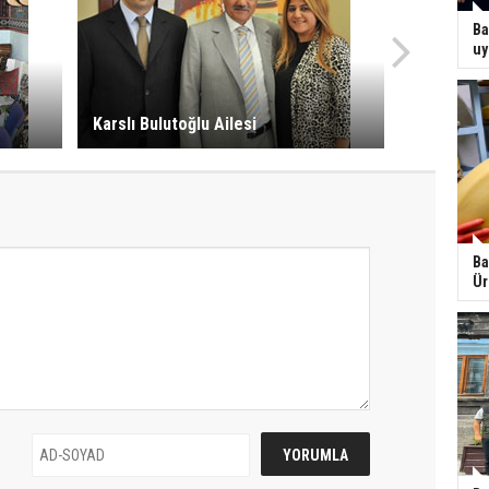
Ba
uy
Karslı Bulutoğlu Ailesi
Ba
Ür