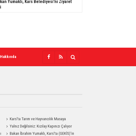
kan Yumaklı, Kars Belediyesi'ni Ziyaret
i
 Hakkında
Kars'ta Tarım ve Hayvancılık Masaya
Yatırıldı
Yalnız Değilsiniz: Kızılay Kapınızı Çalıyor
ı
Bakan İbrahim Yumaklı, Kars'ta (GEKİS)'in