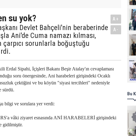
en su yok?
A+
şkanı Devlet Bahçeli'nin beraberinde
A-
aşla Ani'de Cuma namazı kılması,
n çarpıcı sorunlarla boğuştuğu
rdi.
Ziy
li Erdal Sipahi, İçişleri Bakanı Beşir Atalay'ın cevaplaması
unduğu soru önergesinde, Ani harabeleri girişindeki Ocaklı
usuzluk çektiğini ve bu köyün "siyasi tercihleri" nedeniyle
e sürdü.
Bu K
u bilgi ve sorulara yer verdi:
ARS'a vâki ziyaret esnasında ANİ HARABELERİ girişindeki
idilmiştir.