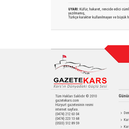
UYARI:
Küfür, hakaret, rencide edici cümlel
yazılmamış,
Türkçe karakter kullanılmayan ve büyük h
Günün
Tüm Hakları Saklıdır © 2010
gazetekars.com
Hüryurt gazetesinin resmi
internet sayfası.
Den
(0474) 212 63 04
(0474) 223 13 68
Okula 
Kar
(0533) 512 89 59
Değerl
Kar