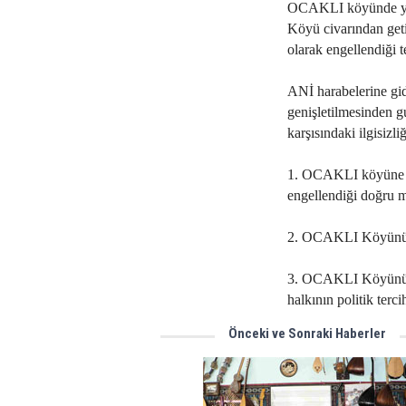
OCAKLI köyünde yıl
Köyü civarından geti
olarak engellendiği te
ANİ harabelerine gid
genişletilmesinden 
karşısındaki ilgisizli
1. OCAKLI köyüne s
engellendiği doğru 
2. OCAKLI Köyünün 
3. OCAKLI Köyünün 
halkının politik terci
Önceki ve Sonraki Haberler