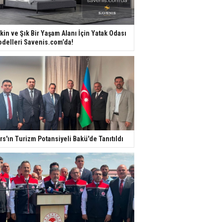
kin ve Şık Bir Yaşam Alanı İçin Yatak Odası
delleri Savenis.com’da!
rs'ın Turizm Potansiyeli Bakü'de Tanıtıldı