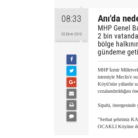
Anı'da ned
08:33
MHP Genel Ba
2 bin vatand
05 Ekim 2010
bölge halkını
gündeme geti
MHP İzmir Milletveki
istemiyle Meclis'e s
Köyü'nün yıllardır s
cezalandırıldığını ön
Sipahi, önergesinde ş
"Serhat şehrimiz K
OCAKLI Köyüne de g