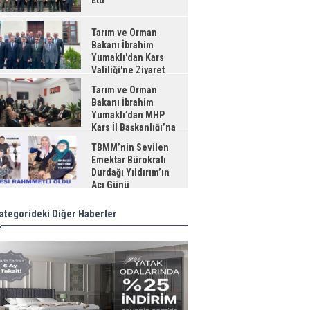
Etti
Tarım ve Orman
Bakanı İbrahim
Yumaklı'dan Kars
Valiliği'ne Ziyaret
Tarım ve Orman
Bakanı İbrahim
Yumaklı’dan MHP
Kars İl Başkanlığı’na
aret
TBMM’nin Sevilen
Emektar Bürokratı
Durdağı Yıldırım’ın
Acı Günü
ategorideki Diğer Haberler