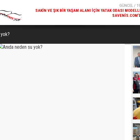
SAVENIS.COM’
GÜNCEL / 18
KARS'IN TURIZM POTANSIYELI BAKÜ'DE TANITI
 yok?