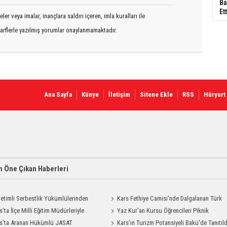
Ba
Ett
er veya imalar, inançlara saldırı içeren, imla kuralları ile
arflerle yazılmış yorumlar onaylanmamaktadır.
Ana Sayfa
Künye
İletişim
Sitene Ekle
RSS
Hüryurt
 Öne Çıkan Haberleri
etimli Serbestlik Yükümlülerinden
Kars Fethiye Camisi'nde Dalgalanan Türk
Temizlik Desteği
s'ta İlçe Milli Eğitim Müdürleriyle
Bayrağı Görenlerin Beğenisini Topladı
Yaz Kur'an Kursu Öğrencileri Piknik
endirme Toplantısı
s'ta Aranan Hükümlü JASAT
Coşkusu Yaşadı
Kars'ın Turizm Potansiyeli Bakü'de Tanıtıld