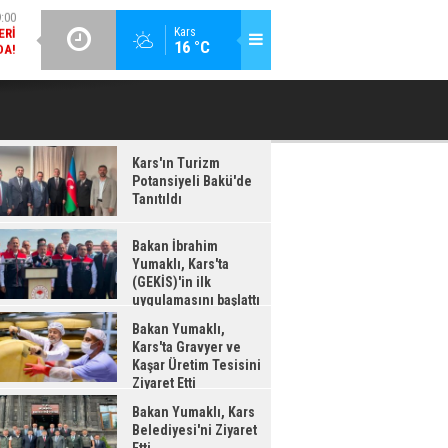
DA!
GÜNCEL / 18:37
:38
Kars
16 °C
BAKAN İBRAHIM YUMAKLI, KARS'TA (GEKİS)'IN ILK
BA
LDI
UYGULAMASINI BAŞLATTI
Kars'ın Turizm
Potansiyeli Bakü'de
Tanıtıldı
Bakan İbrahim
Yumaklı, Kars'ta
(GEKİS)'in ilk
uygulamasını başlattı
Bakan Yumaklı,
Kars'ta Gravyer ve
Kaşar Üretim Tesisini
Ziyaret Etti
Bakan Yumaklı, Kars
Belediyesi'ni Ziyaret