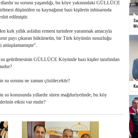
lardır su sorunu yaşandığı, bu köye yakınındaki GÜLLÜCE
rilmesi düşünülen su kaynağının bazı kişilerin inhisarında
sbit edilmiştir.
Sa
Mo
en kırk yıllık asfaltın ermeni turistlere yaranmak amacıyla
gurur payı çıkaran hükümetin, bir Türk köyünün susuzluğu
ği anlaşılamamıştır".
u getirilmesinin GÜLLÜCE Köyünde bazı kişiler tarafından
mudur?
su sorunu ne zaman çözülecektir?
Ka
su konusunda yıllardır süren mağduriyetinde, bu köy
hlerinin etkisi var mıdır?