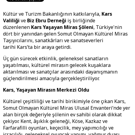
Kültür ve Turizm Bakanlığının katkılarıyla,
Kars
Valiliği
ve
Biz Ebru Derneği
iş birliğinde
düzenlenen
Kars Yaşayan Miras Şöleni
, Türkiye'nin
dört bir yanından gelen Somut Olmayan Kültürel Miras
Taşıyıcılarını, sanatkârları ve sanatseverleri
tarihi Kars’ta bir araya getirdi.
Üç gün sürecek etkinlik, geleneksel sanatların
yaşatılması, kültürel mirasın gelecek kuşaklara
aktarılması ve sanatçılar arasındaki dayanışmanın
güçlendirilmesi amacıyla gerçekleştiriliyor.
Kars, Yaşayan Mirasın Merkezi Oldu
Kültürel çeşitliliği ve tarihi birikimiyle öne çıkan Kars,
Somut Olmayan Kültürel Miras Ulusal Envanteri’nde yer
alan birçok değeriyle şölenin ev sahibi olarak dikkat
çekiyor. Kent, âşıklık geleneği, Köse, Kazkaz ve
Farfarafilli oyunları, keçecilik, mey yapımcılığı ve
icracılığı, geleneksel oyuncak yapımı, yağmur duası