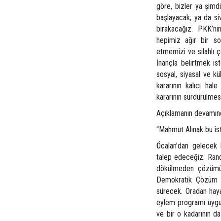
göre, bizler ya şimdi
başlayacak; ya da s
bırakacağız. PKK’ni
hepimiz ağır bir so
etmemizi ve silahlı 
İnançla belirtmek ist
sosyal, siyasal ve kül
kararının kalıcı hal
kararının sürdürülmes
Açıklamanın devamında
“Mahmut Alınak bu ist
Öcalan’dan gelecek
talep edeceğiz. Ran
dökülmeden çözümün
Demokratik Çözüm K
sürecek. Oradan haya
eylem programı uygu
ve bir o kadarının 