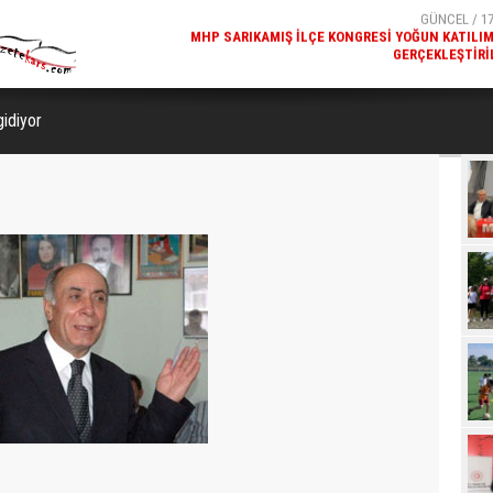
GERÇEKLEŞTIRI
GÜNCEL / 17
REKREATIF GEZI TURU, SPORSEVERLERI BIR ARAYA GETI
gidiyor