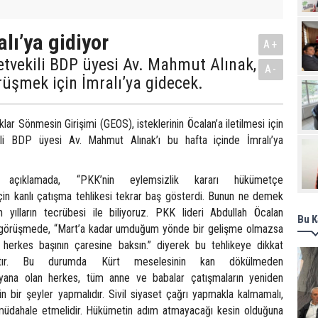
Pro
lı’ya gidiyor
A+
etvekili BDP üyesi Av. Mahmut Alınak,
A-
rüşmek için İmralı’ya gidecek.
ar Sönmesin Girişimi (GEOS), isteklerinin Öcalan’a iletilmesi için
li BDP üyesi Av. Mahmut Alınak’ı bu hafta içinde İmralı’ya
 açıklamada, “PKK’nin eylemsizlik kararı hükümetçe
için kanlı çatışma tehlikesi tekrar baş gösterdi. Bunun ne demek
yılların tecrübesi ile biliyoruz. PKK lideri Abdullah Öcalan
Bu K
ğı görüşmede, “Mart’a kadar umduğum yönde bir gelişme olmazsa
 herkes başının çaresine baksın.” diyerek bu tehlikeye dikkat
ştır. Bu durumda Kürt meselesinin kan dökülmeden
ana olan herkes, tüm anne ve babalar çatışmaların yeniden
n bir şeyler yapmalıdır. Sivil siyaset çağrı yapmakla kalmamalı,
 müdahale etmelidir. Hükümetin adım atmayacağı kesin olduğuna