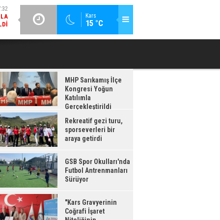
LDI
GÜNCEL / 17:08
:08
Kars
15 °C
GSB SPOR OKULLARI'NDA FUTBOL ANTRENMANLARI SÜRÜYOR
RDI
MHP Sarıkamış İlçe
Kongresi Yoğun
Katılımla
Gerçekleştirildi
Rekreatif gezi turu,
sporseverleri bir
araya getirdi
GSB Spor Okulları'nda
Futbol Antrenmanları
Sürüyor
"Kars Gravyerinin
Coğrafi İşaret