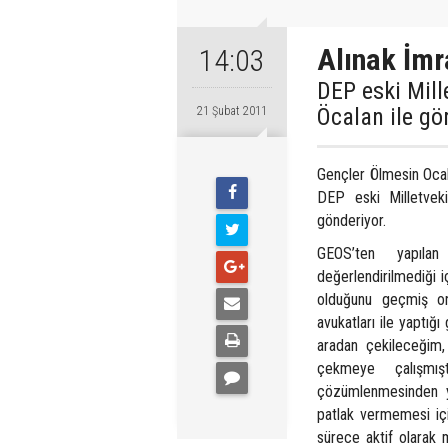
Alınak İmra
14:03
DEP eski Mill
Öcalan ile gö
21 Şubat 2011
Gençler Ölmesin Ocakl
DEP eski Milletveki
gönderiyor.
GEOS’ten yapılan
değerlendirilmediği 
olduğunu geçmiş on 
avukatları ile yaptı
aradan çekileceğim,
çekmeye çalışmı
çözümlenmesinden y
patlak vermemesi içi
sürece aktif olarak