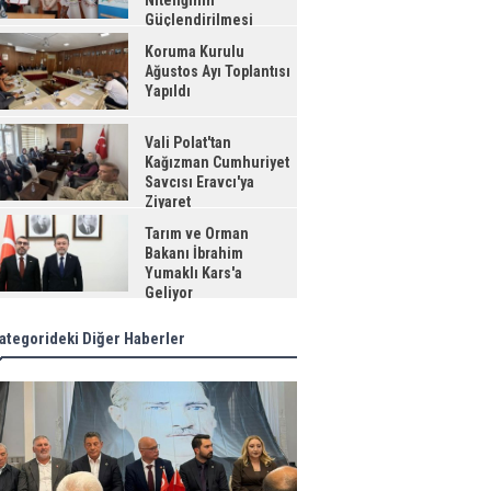
Niteliğinin
Güçlendirilmesi
jesi"
Koruma Kurulu
Ağustos Ayı Toplantısı
Yapıldı
Vali Polat'tan
Kağızman Cumhuriyet
Savcısı Eravcı'ya
Ziyaret
Tarım ve Orman
Bakanı İbrahim
Yumaklı Kars'a
Geliyor
ategorideki Diğer Haberler