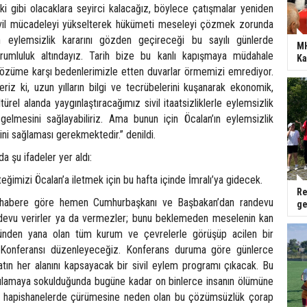
ki gibi olacaklara seyirci kalacağız, böylece çatışmalar yeniden
ivil mücadeleyi yükselterek hükümeti meseleyi çözmek zorunda
n eylemsizlik kararını gözden geçireceği bu sayılı günlerde
MH
rumluluk altındayız. Tarih bize bu kanlı kapışmaya müdahale
Ka
çözüme karşı bedenlerimizle etten duvarlar örmemizi emrediyor.
eriz ki, uzun yılların bilgi ve tecrübelerini kuşanarak ekonomik,
türel alanda yaygınlaştıracağımız sivil itaatsizliklerle eylemsizlik
e gelmesini sağlayabiliriz. Ama bunun için Öcalan’ın eylemsizlik
ini sağlaması gerekmektedir.” denildi.
 şu ifadeler yer aldı:
eğimizi Öcalan’a iletmek için bu hafta içinde İmralı’ya gidecek.
Re
 habere göre hemen Cumhurbaşkanı ve Başbakan’dan randevu
ge
devu verirler ya da vermezler; bunu beklemeden meselenin kan
den yana olan tüm kurum ve çevrelerle görüşüp acilen bir
onferansı düzenleyeceğiz. Konferans duruma göre günlerce
tın her alanını kapsayacak bir sivil eylem programı çıkacak. Bu
lamaya sokulduğunda bugüne kadar on binlerce insanın ölümüne
da hapishanelerde çürümesine neden olan bu çözümsüzlük çorap