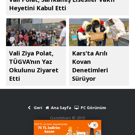
Heyetini Kabul Etti
Vali Ziya Polat,
Kars'ta Arılı
TÜGVA’nın Yaz
Kovan
Okulunu Ziyaret
Denetimleri
Etti
Sürüyor
Geri
Ana Sayfa
PC Görünüm
Gazetekars © 2010
Haber Scripti