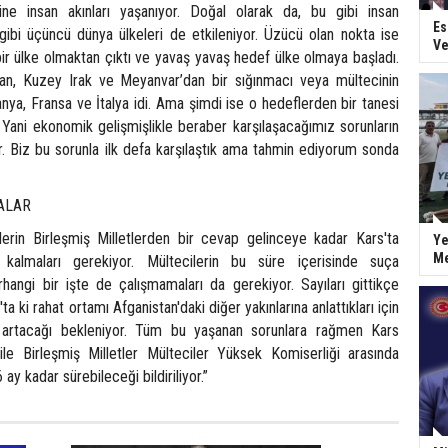
ne insan akınları yaşanıyor. Doğal olarak da, bu gibi insan
Es
gibi üçüncü dünya ülkeleri de etkileniyor. Üzücü olan nokta ise
Ve
 bir ülke olmaktan çıktı ve yavaş yavaş hedef ülke olmaya başladı.
dan, Kuzey Irak ve Meyanvar’dan bir sığınmacı veya mültecinin
anya, Fransa ve İtalya idi. Ama şimdi ise o hedeflerden bir tanesi
 Yani ekonomik gelişmişlikle beraber karşılaşacağımız sorunların
r. Biz bu sorunla ilk defa karşılaştık ama tahmin ediyorum sonda
ALAR
lerin Birleşmiş Milletlerden bir cevap gelinceye kadar Kars'ta
Ye
Me
 kalmaları gerekiyor. Mültecilerin bu süre içerisinde suça
hangi bir işte de çalışmamaları da gerekiyor. Sayıları gittikçe
'ta ki rahat ortamı Afganistan'daki diğer yakınlarına anlattıkları için
 artacağı bekleniyor. Tüm bu yaşanan sorunlara rağmen Kars
le Birleşmiş Milletler Mülteciler Yüksek Komiserliği arasında
 ay kadar sürebileceği bildiriliyor.”