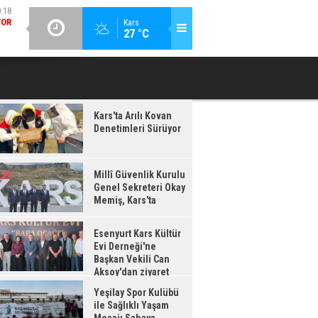
GÜNCEL / 20:16
:17
Kars
27 °C
ESENYURT KARS KÜLTÜR EVI DERNEĞI'NE BAŞKAN VEKILI CAN
YEŞILAY 
IŞ,
AKSOY'DAN ZIYARET
'TA
Kars'ta Arılı Kovan
Denetimleri Sürüyor
Millî Güvenlik Kurulu
Genel Sekreteri Okay
Memiş, Kars'ta
Esenyurt Kars Kültür
Evi Derneği'ne
Başkan Vekili Can
Aksoy'dan ziyaret
Yeşilay Spor Kulübü
ile Sağlıklı Yaşam