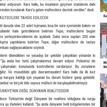
kkür ediyorum. Kars halkı, bu insanların göçmen statülerini dahi
rinden kovularak Kars’a gelen mültecilere destek verdiler.” dedi.
Ka
MÜLTECİLERE TAHSİS EDİLECEK
atıl duruda olan 22 adet lojmanın, kısa bir süre içerisinde bakım ve
llanılır hale getirdiklerini belirten Tepe, mültecilerin bugün
ara yerleştirileceklerini de açıkladı. Daha önce sayıları 200 olan
lışma yaptıklarını belirten Tepe, diğer mültecilere de taziye
imkanı sağlayacaklarını söyledi.
lerin dilendikleri ve yasadışı bir şekilde çalıştıkları yönünde ki
 “Şu anda her türlü çalışmalarımız devam ediyor. Polisimiz de
Mi
çalışmaları konusunda kontrollerini sürdürüyor. Bu sorunların
Me
ğiliz. Ve müsebbibi gibi davranmayalım! Kars halkı da ilk kez
ı karşıya kaldığı için yaşanan bu durum bizlere garip gelebilir.
anbul ve birçok ilde sayısız mülteci ile karşılaşabilmekteyiz.
ÜRKİYE’NİN DEĞİL DÜNYANIN REALİTESİDİR
ce Türkiye’nin değil Dünyanın bir realitesi olduğuna da vurgu
a şu ifadeleri kullandı. “Şu anda dünyanın belli bölgelerinden bir