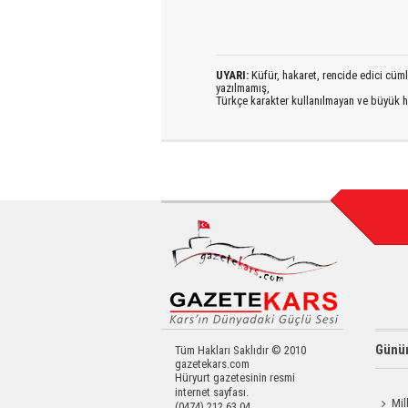
UYARI:
Küfür, hakaret, rencide edici cümlel
yazılmamış,
Türkçe karakter kullanılmayan ve büyük h
Günün
Tüm Hakları Saklıdır © 2010
gazetekars.com
Hüryurt gazetesinin resmi
internet sayfası.
Mil
(0474) 212 63 04