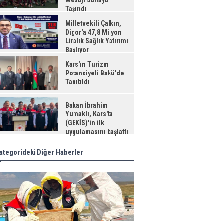
Mesajı Sahaya
Taşındı
Milletvekili Çalkın,
Digor'a 47,8 Milyon
Liralık Sağlık Yatırımı
Başlıyor
Kars'ın Turizm
Potansiyeli Bakü'de
Tanıtıldı
Bakan İbrahim
Yumaklı, Kars'ta
(GEKİS)'in ilk
uygulamasını başlattı
ategorideki Diğer Haberler