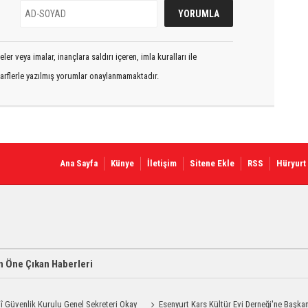
er veya imalar, inançlara saldırı içeren, imla kuralları ile
arflerle yazılmış yorumlar onaylanmamaktadır.
Ana Sayfa
Künye
İletişim
Sitene Ekle
RSS
Hüryurt
 Öne Çıkan Haberleri
lî Güvenlik Kurulu Genel Sekreteri Okay
Esenyurt Kars Kültür Evi Derneği'ne Başka