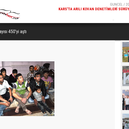
GÜNCEL / 20
MILLÎ GÜVENLIK KURULU GENEL SEKRETERI OKAY MEM
KARS
yısı 450’yi aştı