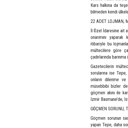
Kars halkına da teşe
bilmeden kendi ülkele
22 ADET LOJMAN, 
İl Özel İdaresine ait 
onarımını yaparak ku
itibariyle bu lojmanl
mültecilere göre ça
çadırlarında barınma 
Gazetecilerin mülteci
sorularına ise Tepe,
onların dilenme ve 
müsebbibi bizler de
göçmen akını ile karş
İzmir Basmane’de, İst
GÖÇMEN SORUNU, T
Göçmen sorunun sade
yapan Tepe, daha sonr