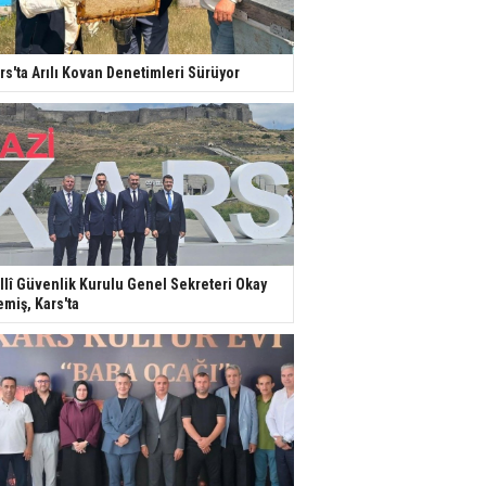
rs'ta Arılı Kovan Denetimleri Sürüyor
llî Güvenlik Kurulu Genel Sekreteri Okay
miş, Kars'ta