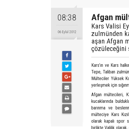
Afgan mült
08:38
Kars Valisi Ey
zulmünden kaç
06 Eylül 2012
aşan Afgan mü
çözüleceğini 
Kars’ın ve Kars halkı
Tepe, Taliban zulmün
Mülteciler Yüksek K
yerleşmek için sığınma
Afgan mültecileri, K
kucaklarında buldukl
barınma ve beslenm
mülteciye Kars Kızıl
olarak kapalı spor s
birlikte Valilik olar