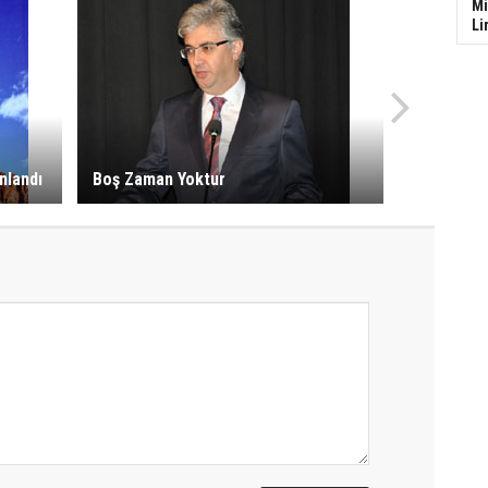
Mi
Li
nlandı
Boş Zaman Yoktur