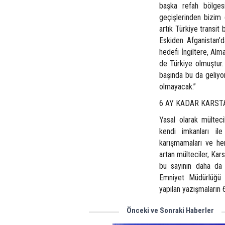
başka refah bölgesi
geçişlerinden bizim 
artık Türkiye transit
Eskiden Afganistan’
hedefi İngiltere, Alm
de Türkiye olmuştur.
başında bu da geliyo
olmayacak.”
6 AY KADAR KARST
Yasal olarak mülteci
kendi imkanları ile
karışmamaları ve her
artan mülteciler, Kars
bu sayının daha da
Emniyet Müdürlüğü i
yapılan yazışmaların 6
Önceki ve Sonraki Haberler