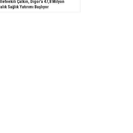
lletvekili Çalkın, Digor'a 47,8 Milyon
ralık Sağlık Yatırımı Başlıyor