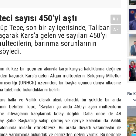
eci sayısı 450’yi aştı
A+
üp Tepe, son bir ay içerisinde, Taliban
A-
arak Kars’a gelen ve sayıları 450’yi
ltecilerin, barınma sorunlarının
söyledi.
nın ilk kez bir göçmen akınıyla karşı karşıya kaldıklarına değinen
den kaçarak Kars'a gelen Afgan mültecilerin, Birleşmiş Milletler
omiserliği (UNHCR) üzerinden, bir başka üçüncü dünya ülkesine
 talebinde bulunduklarını belirti.
Bu K
ars halkı ve Valilik olarak alışık olmadık bir şekilde bir anda
arını belirten Tepe, “Sayıları şu anda 450’yi aşan mültecilerin
e ihtiyaçlarını karşılamak kolay değildi. Daha önce de 48
ay Şube Başkanlığı sahip çıkmış ve geriye kalanları da Valilik
alonunda misafir etmekteyiz. Bu arada duyarlı vatandaşlar ile
ak, gıda yardımında bulunduk ve elimizden geleni yaptık. Bu nedenle