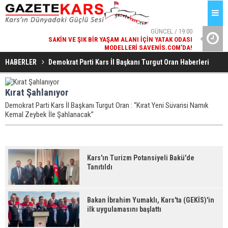
GÜNCEL / 19:00
SAKIN VE ŞIK BIR YAŞAM ALANI İÇIN YATAK ODASI
BA
MODELLERI SAVENIS.COM’DA!
GÜNCEL / 18:38
HABERLER
Demokrat Parti Kars İ̇l Başkanı Turgut Oran Haberleri
KARS'IN TURIZM POTANSIYELI BAKÜ'DE TANITILDI
Kırat Şahlanıyor
Demokrat Parti Kars İl Başkanı Turgut Oran : “Kırat Yeni Süvarisi Namık
Kemal Zeybek İle Şahlanacak”
Kars'ın Turizm Potansiyeli Bakü'de
Tanıtıldı
Bakan İbrahim Yumaklı, Kars'ta (GEKİS)'in
ilk uygulamasını başlattı