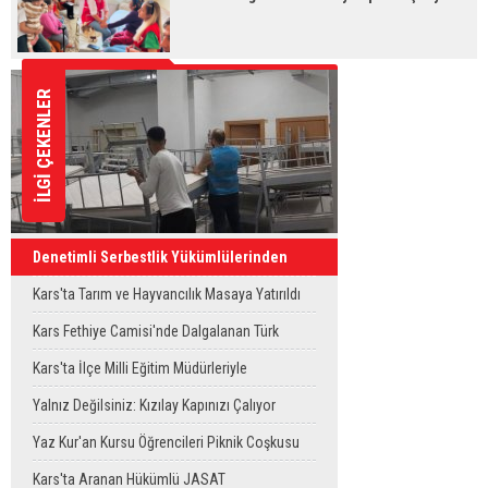
İLGİ ÇEKENLER
Denetimli Serbestlik Yükümlülerinden
Okula Temizlik Desteği
Kars'ta Tarım ve Hayvancılık Masaya Yatırıldı
Kars Fethiye Camisi'nde Dalgalanan Türk
Bayrağı Görenlerin Beğenisini Topladı
Kars'ta İlçe Milli Eğitim Müdürleriyle
Değerlendirme Toplantısı
Yalnız Değilsiniz: Kızılay Kapınızı Çalıyor
Yaz Kur'an Kursu Öğrencileri Piknik Coşkusu
Yaşadı
Kars'ta Aranan Hükümlü JASAT