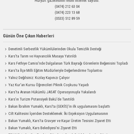
Hüryurt gazetesinin resmi internet sayfası.
(0474) 212 63 04
(0474) 223 13 68
(0533) 512 89 59
Günün Öne Çıkan Haberleri
Denetimli Serbestlik Yükümlülerinden Okula Temizlik Desteği
Kars'ta Tarım ve Hayvancılık Masaya Yatırıldı
Kars Fethiye Camisi'nde Dalgalanan Türk Bayrağı Görenlerin Beğenisini Topladı
Kars'ta İlçe Milli Eğitim Müdürleriyle Değerlendirme Toplantısı
Yalnız Değilsiniz: Kızılay Kapınızı Çalıyor
Yaz Kur'an Kursu Öğrencileri Piknik Coşkusu Yaşadı
Kars'ta Aranan Hükümlü JASAT Operasyonuyla Yakalandı
Kars'ın Turizm Potansiyeli Bakü'de Tanıtıldı
Bakan İbrahim Yumaklı, Kars'ta (GEKİS)'in ilk uygulamasını başlattı
Cilt Kalitesini İçeriden Desteklemek: İki Enjeksiyon Uygulamasının
Karşılaştırması
Bakan Yumaklı, Kars'ta Gravyer ve Kaşar Üretim Tesisini Ziyaret Etti
Bakan Yumaklı, Kars Belediyesi'ni Ziyaret Etti