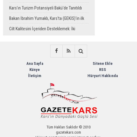
Operasyonuyla Yakalandı
Kars'ın Turizm Potansiyeli Bakü'de Tanıtıldı
Bakan İbrahim Yumaklı, Kars'ta (GEKİS)'in ilk
uygulamasını başlattı
Cilt Kalitesini İçeriden Desteklemek: İki
Enjeksiyon Uygulamasının Karşılaştırması
Ana Sayfa
Sitene Ekle
Künye
RSS
İletişim
Hüryurt Hakkında
Tüm Hakları Saklıdır © 2010
gazetekars.com