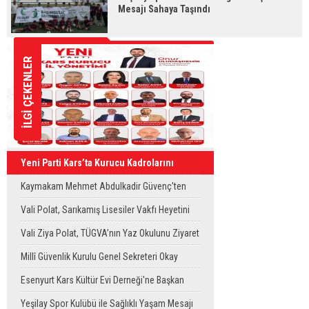
Mesajı Sahaya Taşındı
İLGİ ÇEKENLER
Yeni Parti Kars’ta Kurucu Kadrolarını
Oluşturdu
Kaymakam Mehmet Abdulkadir Güvenç'ten
Köy Ziyaretleri
Vali Polat, Sarıkamış Lisesiler Vakfı Heyetini
Kabul Etti
Vali Ziya Polat, TÜGVA’nın Yaz Okulunu Ziyaret
Etti
Millî Güvenlik Kurulu Genel Sekreteri Okay
Memiş, Kars'ta
Esenyurt Kars Kültür Evi Derneği'ne Başkan
Vekili Can Aksoy'dan ziyaret
Yeşilay Spor Kulübü ile Sağlıklı Yaşam Mesajı