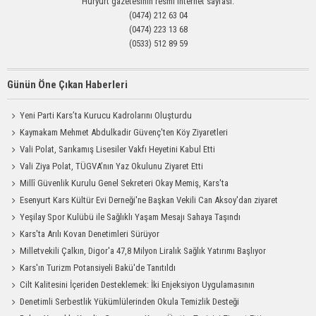
Hüryurt gazetesinin resmi internet sayfası.
(0474) 212 63 04
(0474) 223 13 68
(0533) 512 89 59
Günün Öne Çıkan Haberleri
Yeni Parti Kars’ta Kurucu Kadrolarını Oluşturdu
Kaymakam Mehmet Abdulkadir Güvenç'ten Köy Ziyaretleri
Vali Polat, Sarıkamış Lisesiler Vakfı Heyetini Kabul Etti
Vali Ziya Polat, TÜGVA’nın Yaz Okulunu Ziyaret Etti
Millî Güvenlik Kurulu Genel Sekreteri Okay Memiş, Kars'ta
Esenyurt Kars Kültür Evi Derneği'ne Başkan Vekili Can Aksoy'dan ziyaret
Yeşilay Spor Kulübü ile Sağlıklı Yaşam Mesajı Sahaya Taşındı
Kars'ta Arılı Kovan Denetimleri Sürüyor
Milletvekili Çalkın, Digor'a 47,8 Milyon Liralık Sağlık Yatırımı Başlıyor
Kars'ın Turizm Potansiyeli Bakü'de Tanıtıldı
Cilt Kalitesini İçeriden Desteklemek: İki Enjeksiyon Uygulamasının
Karşılaştırması
Denetimli Serbestlik Yükümlülerinden Okula Temizlik Desteği