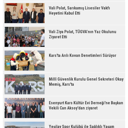
Vali Polat, Sarıkamış Lisesiler Vakfı
Heyetini Kabul Etti
Vali Ziya Polat, TÜGVA’nın Yaz Okulunu
Ziyaret Etti
Kars'ta Arılı Kovan Denetimleri Sürüyor
Millî Güvenlik Kurulu Genel Sekreteri Okay
Memiş, Kars'ta
Esenyurt Kars Kültür Evi Derneği'ne Başkan
Vekili Can Aksoy'dan ziyaret
Yeşilay Spor Kulübü ile Sağlıklı Yaşam