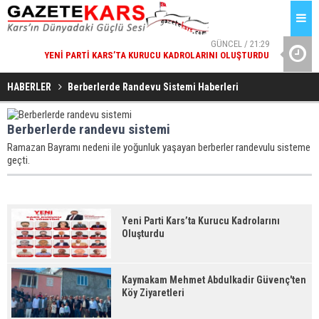
GÜNCEL / 21:29
YENI PARTI KARS’TA KURUCU KADROLARINI OLUŞTURDU
VALI POLAT
GÜNCEL / 21:29
KAYMAKAM MEHMET ABDULKADIR GÜVENÇ'TEN KÖY
HABERLER
Berberlerde Randevu Sistemi Haberleri
ZIYARETLERI
Berberlerde randevu sistemi
Ramazan Bayramı nedeni ile yoğunluk yaşayan berberler randevulu sisteme
geçti.
Yeni Parti Kars’ta Kurucu Kadrolarını
Oluşturdu
Kaymakam Mehmet Abdulkadir Güvenç'ten
Köy Ziyaretleri