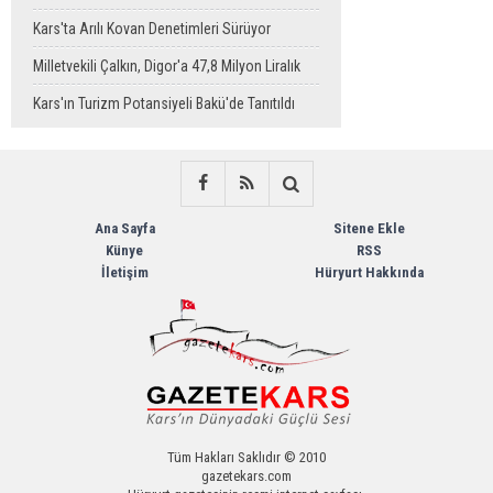
Sahaya Taşındı
Kars'ta Arılı Kovan Denetimleri Sürüyor
Milletvekili Çalkın, Digor'a 47,8 Milyon Liralık
Sağlık Yatırımı Başlıyor
Kars'ın Turizm Potansiyeli Bakü'de Tanıtıldı
Ana Sayfa
Sitene Ekle
Künye
RSS
İletişim
Hüryurt Hakkında
Tüm Hakları Saklıdır © 2010
gazetekars.com