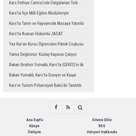
Okula Temizlik Desteği
Kars Fethiye Camisi'nde Dalgalanan Türk
Bayrağı Görenlerin Beğenisini Topladı
Kars'ta İlçe Milli Eğitim Müdürleriyle
Değerlendirme Toplantısı
Kars'ta Tarım ve Hayvancılık Masaya Yatırıldı
Kars'ta Aranan Hükümlü JASAT
Operasyonuyla Yakalandı
Yaz Kur'an Kursu Öğrencileri Piknik Coşkusu
Yaşadı
Yalnız Değilsiniz: Kızılay Kapınızı Çalıyor
Bakan İbrahim Yumaklı, Kars'ta (GEKİS)'in ilk
uygulamasını başlattı
Bakan Yumaklı, Kars'ta Gravyer ve Kaşar
Üretim Tesisini Ziyaret Etti
Kars'ın Turizm Potansiyeli Bakü'de Tanıtıldı
Ana Sayfa
Sitene Ekle
Künye
RSS
İletişim
Hüryurt Hakkında