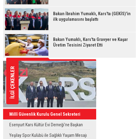
Bakan İbrahim Yumaklı, Kars'ta (GEKİS)'in
ilk uygulamasını başlattı
Bakan Yumaklı, Kars'ta Gravyer ve Kaşar
Üretim Tesisini Ziyaret Etti
İLGİ ÇEKENLER
Millî Güvenlik Kurulu Genel Sekreteri
Okay Memiş, Kars'ta
Esenyurt Kars Kültür Evi Derneği'ne Başkan
Vekili Can Aksoy'dan ziyaret
Yeşilay Spor Kulübü ile Sağlıklı Yaşam Mesajı