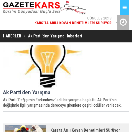
GÜNCEL / 20:18
KARS'TA ARILI KOVAN DENETIMLERI SÜRÜYOR
MILLÎ GÜ
HABERLER
Ak Parti'den Yarışma Haberleri
Ak Parti'den Yarışma
Ak Parti 'Değişimin Farkındayız' adlı bir yarışma başlattı. Ak Parti'nin
değişimle ilgili yarışmasında dereceye girenlere çeşitli ödüller verilecek.
Kars'ta Arılı Kovan Denetimleri Sürüyor