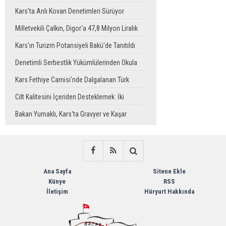
Sahaya Taşındı
Kars'ta Arılı Kovan Denetimleri Sürüyor
Milletvekili Çalkın, Digor'a 47,8 Milyon Liralık
Sağlık Yatırımı Başlıyor
Kars'ın Turizm Potansiyeli Bakü'de Tanıtıldı
Denetimli Serbestlik Yükümlülerinden Okula
Temizlik Desteği
Kars Fethiye Camisi'nde Dalgalanan Türk
Bayrağı Görenlerin Beğenisini Topladı
Cilt Kalitesini İçeriden Desteklemek: İki
Enjeksiyon Uygulamasının Karşılaştırması
Bakan Yumaklı, Kars'ta Gravyer ve Kaşar
Üretim Tesisini Ziyaret Etti
Ana Sayfa
Sitene Ekle
Künye
RSS
İletişim
Hüryurt Hakkında