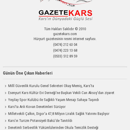
Tüm Hakları Saklıdır © 2010
gazetekars.com
Hüryurt gazetesinin resmi internet sayfası.
(0474) 212 63 04
(0474) 223 13 68
(0533) 512 89 59
Günün Öne Çıkan Haberleri
Millî Güvenlik Kurulu Genel Sekreteri Okay Memiş, Kars'ta
Esenyurt Kars Kültür Evi Derneği'ne Başkan Vekili Can Aksoy'dan ziyaret
Yeşilay Spor Kulübü ile Sağlıklı Yaşam Mesajı Sahaya Taşındı
Kars'ta Arılı Kovan Denetimleri Sürüyor
Milletvekili Çalkın, Digor'a 47,8 Milyon Liralık Sağlık Yatırımı Başlıyor
Kars'ın Turizm Potansiyeli Bakü'de Tanıtıldı
Denetimli Serbestlik Yükümlülerinden Okula Temizlik Desteği