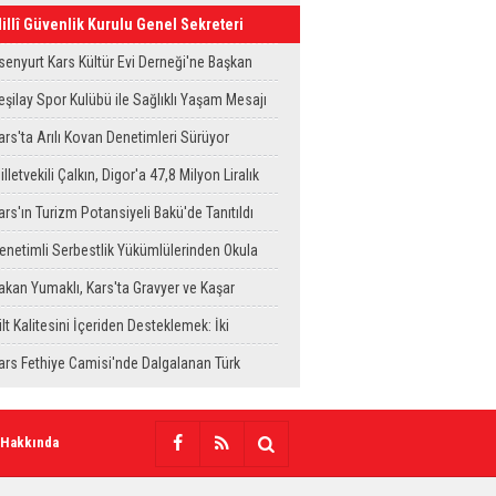
illî Güvenlik Kurulu Genel Sekreteri
kay Memiş, Kars'ta
senyurt Kars Kültür Evi Derneği'ne Başkan
ekili Can Aksoy'dan ziyaret
eşilay Spor Kulübü ile Sağlıklı Yaşam Mesajı
ahaya Taşındı
ars'ta Arılı Kovan Denetimleri Sürüyor
illetvekili Çalkın, Digor'a 47,8 Milyon Liralık
ağlık Yatırımı Başlıyor
ars'ın Turizm Potansiyeli Bakü'de Tanıtıldı
enetimli Serbestlik Yükümlülerinden Okula
emizlik Desteği
akan Yumaklı, Kars'ta Gravyer ve Kaşar
retim Tesisini Ziyaret Etti
ilt Kalitesini İçeriden Desteklemek: İki
njeksiyon Uygulamasının Karşılaştırması
ars Fethiye Camisi'nde Dalgalanan Türk
ayrağı Görenlerin Beğenisini Topladı
 Hakkında