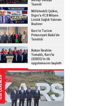
Mesajı Sahaya
Taşındı
Milletvekili Çalkın,
Digor'a 47,8 Milyon
Liralık Sağlık Yatırımı
Başlıyor
Kars'ın Turizm
Potansiyeli Bakü'de
Tanıtıldı
Bakan İbrahim
Yumaklı, Kars'ta
(GEKİS)'in ilk
uygulamasını başlattı
ÇEKENLER