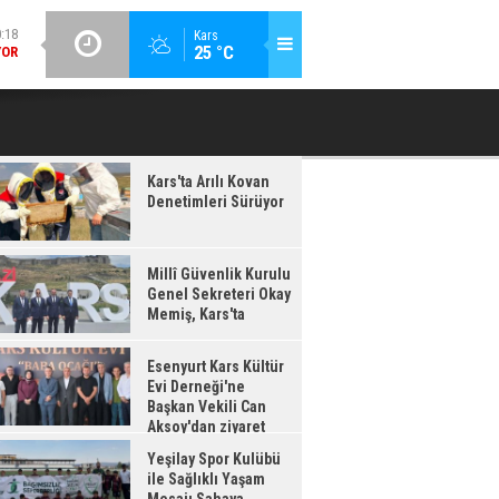
:18
GÜNCEL / 20:16
Kars
YOR
25 °C
ESENYURT KARS KÜLTÜR EVI DERNEĞI'NE BAŞKAN VEKILI CAN
YEŞILAY 
AKSOY'DAN ZIYARET
:17
IŞ,
'TA
Kars'ta Arılı Kovan
Denetimleri Sürüyor
Millî Güvenlik Kurulu
Genel Sekreteri Okay
Memiş, Kars'ta
Esenyurt Kars Kültür
Evi Derneği'ne
Başkan Vekili Can
Aksoy'dan ziyaret
Yeşilay Spor Kulübü
ile Sağlıklı Yaşam