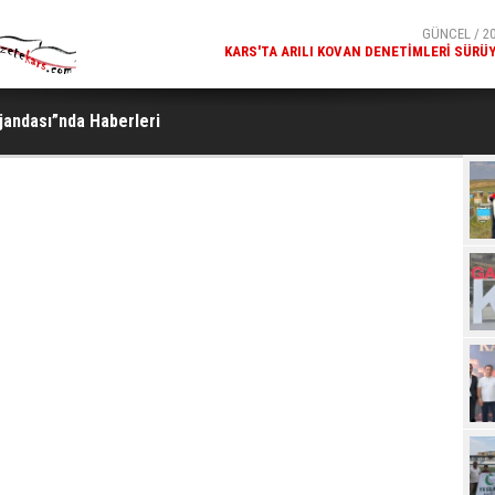
GÜNCEL / 20
KARS'TA ARILI KOVAN DENETIMLERI SÜRÜ
GÜNCEL / 20
MILLÎ GÜVENLIK KURULU GENEL SEKRETERI OKAY MEM
andası”nda Haberleri
KARS