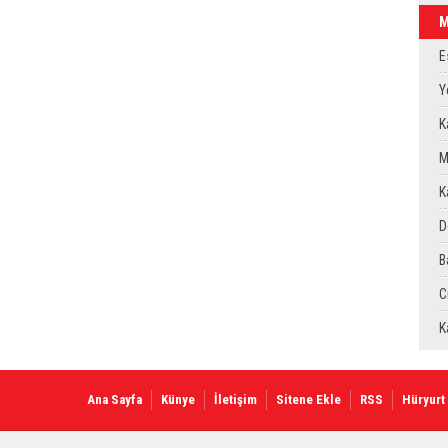
M
O
E
V
Y
S
K
M
S
K
D
T
B
Ü
C
E
K
B
Ana Sayfa
Künye
İletişim
Sitene Ekle
RSS
Hüryurt