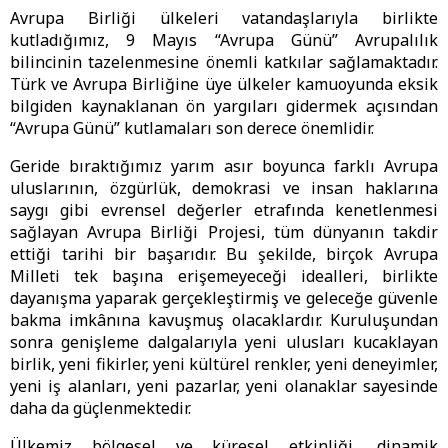
Avrupa Birliği ülkeleri vatandaşlarıyla birlikte
kutladığımız, 9 Mayıs “Avrupa Günü” Avrupalılık
bilincinin tazelenmesine önemli katkılar sağlamaktadır.
Türk ve Avrupa Birliğine üye ülkeler kamuoyunda eksik
bilgiden kaynaklanan ön yargıları gidermek açısından
“Avrupa Günü” kutlamaları son derece önemlidir.
Geride bıraktığımız yarım asır boyunca farklı Avrupa
uluslarının, özgürlük, demokrasi ve insan haklarına
saygı gibi evrensel değerler etrafında kenetlenmesi
sağlayan Avrupa Birliği Projesi, tüm dünyanın takdir
ettiği tarihi bir başarıdır. Bu şekilde, birçok Avrupa
Milleti tek başına erişemeyeceği idealleri, birlikte
dayanışma yaparak gerçekleştirmiş ve geleceğe güvenle
bakma imkânına kavuşmuş olacaklardır. Kuruluşundan
sonra genişleme dalgalarıyla yeni ulusları kucaklayan
birlik, yeni fikirler, yeni kültürel renkler, yeni deneyimler,
yeni iş alanları, yeni pazarlar, yeni olanaklar sayesinde
daha da güçlenmektedir.
Ülkemiz bölgesel ve küresel etkinliği, dinamik