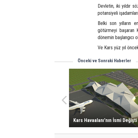
Devletin, iki yıldır 
potansiyeli işadamlar
Belki son yılların 
götürmeyi başaran K
dönemin başlangıcı ol
Ve Kars yüz yıl önce
Önceki ve Sonraki Haberler
Kars Havaalanı'nın İsmi Değişti