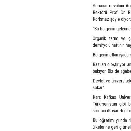
Sorunun cevabını Ard
Rektörü Prof. Dr. R
Korkmaz şöyle diyor:
"Bu bölgenin gelişmem
Organik tarım ve çev
demiryolu hattının ha
Bölgenin etkin işadam
Bazıları eleştiriyor 
bakıyor. Biz de ağabe
Devlet ve üniversitele
sokar."
Kars Kafkas Üniver
Türkmenistan gibi b
sürecin ilk işareti gib
Bu öğretim yılında 
ülkelerine geri gitme