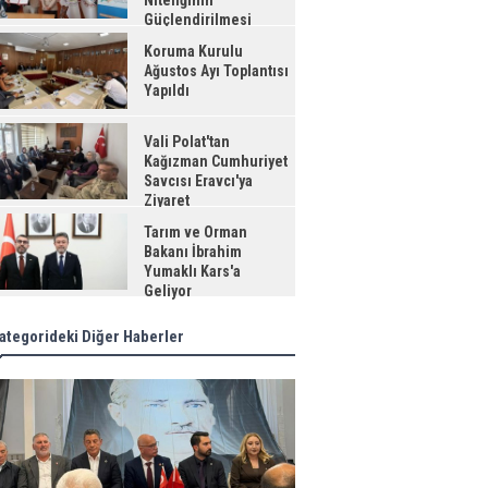
Niteliğinin
Güçlendirilmesi
jesi"
Koruma Kurulu
Ağustos Ayı Toplantısı
Yapıldı
Vali Polat'tan
Kağızman Cumhuriyet
Savcısı Eravcı'ya
Ziyaret
Tarım ve Orman
Bakanı İbrahim
Yumaklı Kars'a
Geliyor
ategorideki Diğer Haberler