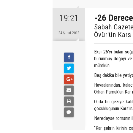
-26 Derec
19:21
Sabah Gazete
Övür'ün Kars 
24 Şubat 2012
Eksi 26'yı bulan soğu
bürünmüş doğayı ve 
mümkün.
Beş dakika bile yetiyor
Havaalanından, kalac
Orhan Pamuk'un Kar ro
O da bu geziye katıl
çocukluğunun Kars'ına
Neredeyse romanın ilk
"Kar şehrin kirinin ç