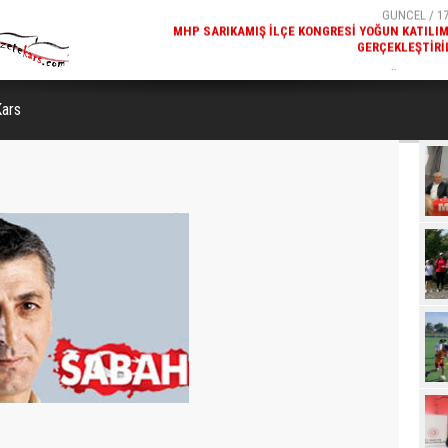
GERÇEKLEŞTIRI
GÜNCEL / 17
REKREATIF GEZI TURU, SPORSEVERLERI BIR ARAYA GETI
ars