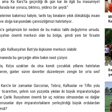
 ama Ka Kars'ta geçirdiği ilk gün kar ile ilgili bu masumiyet
ada kar yorucu, bıktırıcı, yıldırıcı bir şeydi."
erinin bakımsız haliyle, tarihi taş binaların yıkık döküklüğü insanı
MH
 ve doğa karşısındaki çaresizliğimizi hatırlatıyor...
Ka
s'a gelişimizin bir nedeni de bu makûs talihi değiştirme umudu.
ya'nın önemli merkezi olan bu bölge, şimdi yeni bir fırsatın
ibi Kafkasya'nın Batı'yla ilişkisinin merkezi olabilir.
nında bu gerçeğin altını bakın nasıl çiziyor.
ta, Ka'ya uzaktan da olsa kendi çocukluk yıllarını hatırlatan
Re
veren, günler süren davetler düzenleyen zengin bir orta sınıf
ge
 Kars'ın bir zamanlar Gürcistan, Tebriz, Kafkaslar ve Tiflis yolu
ticaretten, şehrin son yüzyılda yıkılan iki büyük imparatorluğun
ve Çarlık Rusya'sının önemli bir uç noktası olmasından ve dağlar
orusunlar diye imparatorlukların yerleştirdiği büyük ordulardan
şimdi?