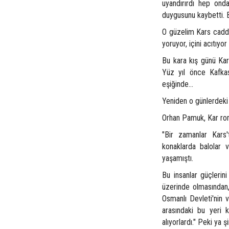
uyandırırdı hep onda
duygusunu kaybetti. Bur
O güzelim Kars caddel
yoruyor, içini acıtıyor
Bu kara kış günü Kar
Yüz yıl önce Kafkas
eşiğinde...
Yeniden o günlerdeki g
Orhan Pamuk, Kar roma
"Bir zamanlar Kars'
konaklarda balolar 
yaşamıştı.
Bu insanlar güçlerini
üzerinde olmasından, 
Osmanlı Devleti'nin 
arasındaki bu yeri k
alıyorlardı." Peki ya 