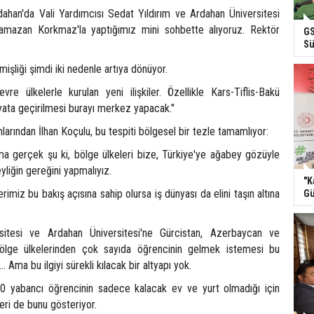
ahan'da Vali Yardımcısı Sedat Yıldırım ve Ardahan Üniversitesi
amazan Korkmaz'la yaptığımız mini sohbette alıyoruz. Rektör
GS
Sü
işliği şimdi iki nedenle artıya dönüyor.
re ülkelerle kurulan yeni ilişkiler. Özellikle Kars-Tiflis-Bakü
yata geçirilmesi burayı merkez yapacak."
larından İlhan Koçulu, bu tespiti bölgesel bir tezle tamamlıyor:
ama gerçek şu ki, bölge ülkeleri bize, Türkiye'ye ağabey gözüyle
yliğin gereğini yapmalıyız.
"K
rimiz bu bakış açısına sahip olursa iş dünyası da elini taşın altına
Gü
sitesi ve Ardahan Üniversitesi'ne Gürcistan, Azerbaycan ve
ölge ülkelerinden çok sayıda öğrencinin gelmek istemesi bu
i... Ama bu ilgiyi sürekli kılacak bir altyapı yok.
40 yabancı öğrencinin sadece kalacak ev ve yurt olmadığı için
leri de bunu gösteriyor.