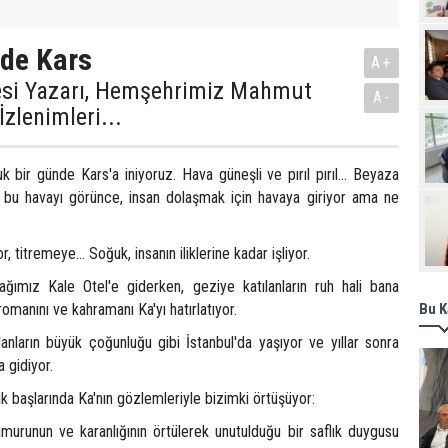
Pro
ede Kars
A+
si Yazarı, Hemşehrimiz Mahmut
A-
İzlenimleri...
k bir günde Kars'a iniyoruz. Hava güneşli ve pırıl pırıl... Beyaza
bu havayı görünce, insan dolaşmak için havaya giriyor ama ne
, titremeye... Soğuk, insanın iliklerine kadar işliyor.
ağımız Kale Otel'e giderken, geziye katılanların ruh hali bana
manını ve kahramanı Ka'yı hatırlatıyor.
Bu K
anların büyük çoğunluğu gibi İstanbul'da yaşıyor ve yıllar sonra
 gidiyor.
 başlarında Ka'nın gözlemleriyle bizimki örtüşüyor:
amurunun ve karanlığının örtülerek unutulduğu bir saflık duygusu