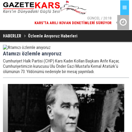
GÜNCEL / 20:18
KARS'TA ARILI KOVAN DENETIMLERI SÜRÜYOR
ESENYURT
GÜNCEL / 20:17
MILLÎ GÜVENLIK KURULU GENEL SEKRETERI OKAY MEMIŞ,
HABERLER
Özlemle Anıyoruz Haberleri
KARS'TA
Atamızı özlemle anıyoruz
Cumhuriyet Halk Partisi (CHP) Kars Kadın Kolları Başkanı Arife Kaçar,
Cumhuriyetimizin kurucusu Ulu Önder Gazi Mustafa Kemal Atatürk’ü
ölümünün 73. Yıldönümü nedeniyle bir mesaj yayımladı.