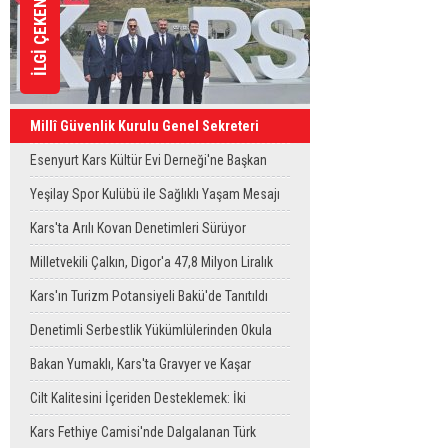
İLGİ ÇEKENLER
Millî Güvenlik Kurulu Genel Sekreteri
Okay Memiş, Kars'ta
Esenyurt Kars Kültür Evi Derneği'ne Başkan
Vekili Can Aksoy'dan ziyaret
Yeşilay Spor Kulübü ile Sağlıklı Yaşam Mesajı
Sahaya Taşındı
Kars'ta Arılı Kovan Denetimleri Sürüyor
Milletvekili Çalkın, Digor'a 47,8 Milyon Liralık
Sağlık Yatırımı Başlıyor
Kars'ın Turizm Potansiyeli Bakü'de Tanıtıldı
Denetimli Serbestlik Yükümlülerinden Okula
Temizlik Desteği
Bakan Yumaklı, Kars'ta Gravyer ve Kaşar
Üretim Tesisini Ziyaret Etti
Cilt Kalitesini İçeriden Desteklemek: İki
Enjeksiyon Uygulamasının Karşılaştırması
Kars Fethiye Camisi'nde Dalgalanan Türk