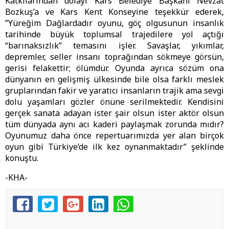
Katkılarından dolayı Kars Belediye Başkanı Nevzat
Bozkuş’a ve Kars Kent Konseyine teşekkür ederek,
”Yüreğim Dağlardadır oyunu, göç olgusunun insanlık
tarihinde büyük toplumsal trajedilere yol açtığı
“barınaksızlık” temasını işler. Savaşlar, yıkımlar,
depremler, seller insanı toprağından sökmeye görsün,
gerisi felakettir; ölümdür. Oyunda ayrıca sözüm ona
dünyanın en gelişmiş ülkesinde bile olsa farklı meslek
gruplarından fakir ve yaratıcı insanların trajik ama sevgi
dolu yaşamları gözler önüne serilmektedir. Kendisini
gerçek sanata adayan ister şair olsun ister aktör olsun
tüm dünyada aynı acı kaderi paylaşmak zorunda mıdır?
Oyunumuz daha önce repertuarımızda yer alan birçok
oyun gibi Türkiye’de ilk kez oynanmaktadır” şeklinde
konuştu.
-KHA-