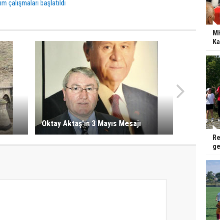
ım çalışmaları başlatıldı
MH
Ka
Oktay Aktaş'ın 3 Mayıs Mesajı
Re
ge