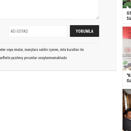
GS
Sü
er veya imalar, inançlara saldırı içeren, imla kuralları ile
arflerle yazılmış yorumlar onaylanmamaktadır.
"K
Gü