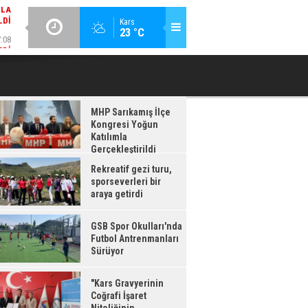
LDI
GÜNCEL / 17:08
:08
Kars
23 °C
GSB SPOR OKULLARI'NDA FUTBOL ANTRENMANLARI SÜRÜYOR
RDI
MHP Sarıkamış İlçe
Kongresi Yoğun
Katılımla
Gerçekleştirildi
Rekreatif gezi turu,
sporseverleri bir
araya getirdi
GSB Spor Okulları'nda
Futbol Antrenmanları
Sürüyor
"Kars Gravyerinin
Coğrafi İşaret