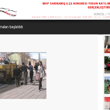
GERÇEKLEŞTIRI
GÜNCEL / 17
REKREATIF GEZI TURU, SPORSEVERLERI BIR ARAYA GETI
aları başlatıldı