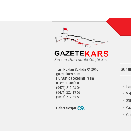
Günün
Tüm Hakları Saklıdır © 2010
gazetekars.com
Hüryurt gazetesinin resmi
internet sayfası.
Tar
(0474) 212 63 04
(0474) 223 13 68
Kars'a 
MHP
(0533) 512 89 59
Katılım
GSB
Antren
Vüc
Haber Scripti
Yağ Al
Val
Raftin