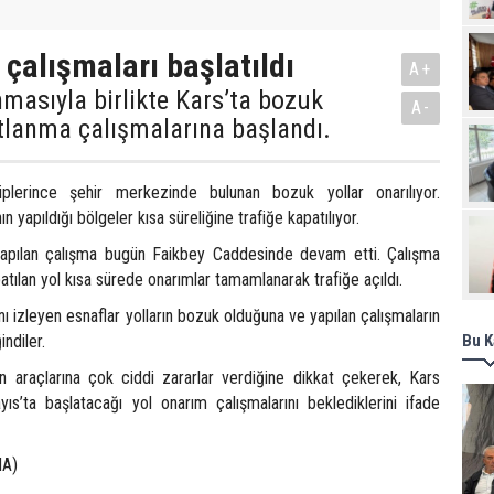
Pro
 çalışmaları başlatıldı
A+
nmasıyla birlikte Kars’ta bozuk
A-
ltlanma çalışmalarına başlandı.
plerince şehir merkezinde bulunan bozuk yollar onarılıyor.
n yapıldığı bölgeler kısa süreliğine trafiğe kapatılıyor.
yapılan çalışma bugün Faikbey Caddesinde devam etti. Çalışma
atılan yol kısa sürede onarımlar tamamlanarak trafiğe açıldı.
nı izleyen esnaflar yolların bozuk olduğuna ve yapılan çalışmaların
ndiler.
Bu K
rın araçlarına çok ciddi zararlar verdiğine dikkat çekerek, Kars
ıs’ta başlatacağı yol onarım çalışmalarını beklediklerini ifade
HA)