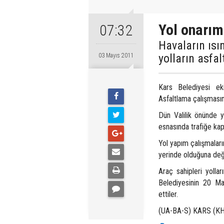
Yol onarım
07:32
Havaların ısı
yolların asfa
03 Mayıs 2011
Kars Belediyesi eki
Asfaltlama çalışmasını
Dün Valilik önünde 
esnasında trafiğe kap
Yol yapım çalışmaları
yerinde olduğuna deği
Araç sahipleri yolla
Belediyesinin 20 May
ettiler.
(UA-BA-S) KARS (K