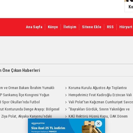
Ko
Ana Sayfa
Künye
İletişim
Sitene Ekle
RSS
Hüryurt
 Öne Çıkan Haberleri
ım ve Orman Bakanı İbrahim Yumaklı
Koruma Kurulu Ağustos Ayı Toplantısı
Geliyor
 Sarıkamış İlçe Kongresi Yoğun
Yapıldı
Hemşehrimiz Fırat Kadiroğlu Erzincan Vali
la Gerçekleştirildi
 Spor Okulları'nda Futbol
Yardımcılığına Atandı
Vali Polat'tan Kağızman Cumhuriyet Savcı
manları Sürüyor
ut Konturunda Denge Arayışı: Bölgesel
Eravcı'ya Ziyaret
"Bayrakları Gördük, Sınırın Yakınlığını ve
ma Sürecinin Tüm Aşamaları
i Ziya Polat, Akyaka Kanyonu'ndaki
Uzaklığını Aynı Anda Hissettik"
KAÜ Rektörü Hüsnü Kapu, ÜAK Dönem
g Heyecanına Katıldı
Başkanlığını Devretti