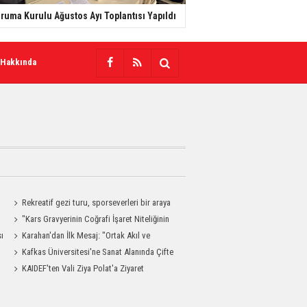
ruma Kurulu Ağustos Ayı Toplantısı Yapıldı
 Hakkında
Rekreatif gezi turu, sporseverleri bir araya
getirdi
"Kars Gravyerinin Coğrafi İşaret Niteliğinin
sı
Güçlendirilmesi Projesi"
Karahan'dan İlk Mesaj: "Ortak Akıl ve
Dayanışmayla Çalışacağız"
Kafkas Üniversitesi'ne Sanat Alanında Çifte
Gurur
KAIDEF'ten Vali Ziya Polat'a Ziyaret