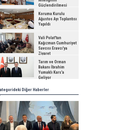
Niteliğinin
Güçlendirilmesi
jesi"
Koruma Kurulu
Ağustos Ayı Toplantısı
Yapıldı
Vali Polat'tan
Kağızman Cumhuriyet
Savcısı Eravcı'ya
Ziyaret
Tarım ve Orman
Bakanı İbrahim
Yumaklı Kars'a
Geliyor
ategorideki Diğer Haberler