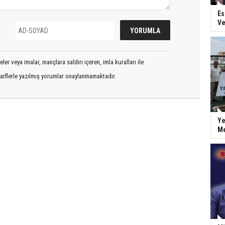
Es
Ve
er veya imalar, inançlara saldırı içeren, imla kuralları ile
arflerle yazılmış yorumlar onaylanmamaktadır.
Ye
Me