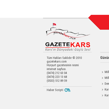
Günün
Tüm Hakları Saklıdır © 2010
gazetekars.com
Hüryurt gazetesinin resmi
internet sayfası.
Mil
(0474) 212 63 04
(0474) 223 13 68
Liralık
Mil
(0533) 512 89 59
Memiş,
Den
Okula 
Kar
Haber Scripti
Yatırıld
Kar
Operas