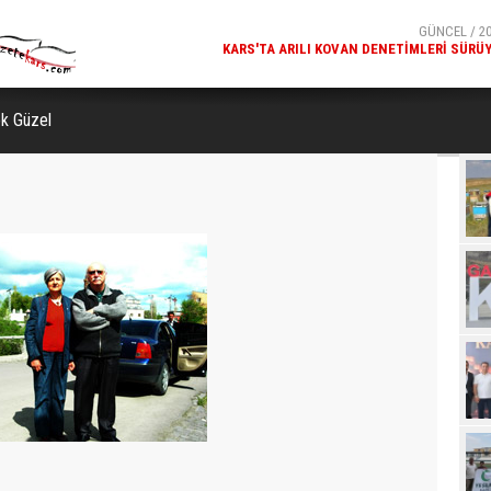
GÜNCEL / 20
MILLÎ GÜVENLIK KURULU GENEL SEKRETERI OKAY MEM
KARS
ok Güzel