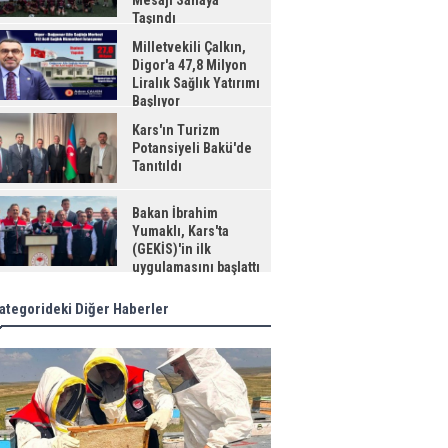
Mesajı Sahaya
Taşındı
Milletvekili Çalkın,
Digor'a 47,8 Milyon
Liralık Sağlık Yatırımı
Başlıyor
Kars'ın Turizm
Potansiyeli Bakü'de
Tanıtıldı
Bakan İbrahim
Yumaklı, Kars'ta
(GEKİS)'in ilk
uygulamasını başlattı
ategorideki Diğer Haberler