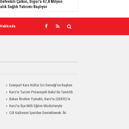
lletvekili Çalkın, Digor'a 47,8 Milyon
ralık Sağlık Yatırımı Başlıyor
 Hakkında
Esenyurt Kars Kültür Evi Derneği'ne Başkan
Vekili Can Aksoy'dan ziyaret
Kars'ın Turizm Potansiyeli Bakü'de Tanıtıldı
Bakan İbrahim Yumaklı, Kars'ta (GEKİS)'in
ilk uygulamasını başlattı
Kars'ta İlçe Milli Eğitim Müdürleriyle
Değerlendirme Toplantısı
Cilt Kalitesini İçeriden Desteklemek: İki
Enjeksiyon Uygulamasının Karşılaştırması