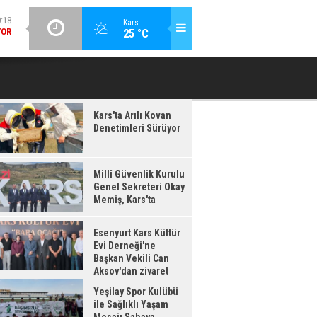
GÜNCEL / 20:16
Kars
:17
25 °C
ESENYURT KARS KÜLTÜR EVI DERNEĞI'NE BAŞKAN VEKILI CAN
YEŞILAY 
IŞ,
AKSOY'DAN ZIYARET
'TA
Kars'ta Arılı Kovan
Denetimleri Sürüyor
Millî Güvenlik Kurulu
Genel Sekreteri Okay
Memiş, Kars'ta
Esenyurt Kars Kültür
Evi Derneği'ne
Başkan Vekili Can
Aksoy'dan ziyaret
Yeşilay Spor Kulübü
ile Sağlıklı Yaşam