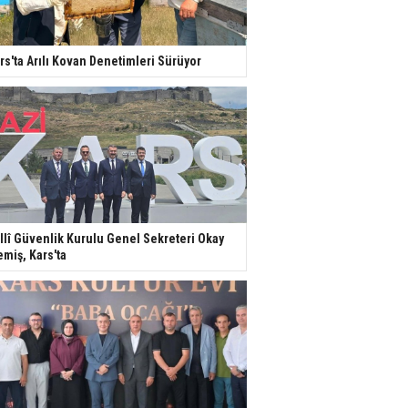
rs'ta Arılı Kovan Denetimleri Sürüyor
llî Güvenlik Kurulu Genel Sekreteri Okay
miş, Kars'ta