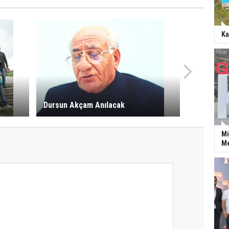
Ka
Dursun Akçam Anılacak
Mi
Me