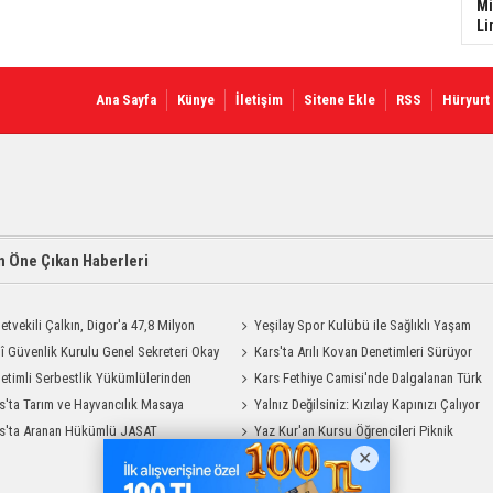
Mi
Li
Ana Sayfa
Künye
İletişim
Sitene Ekle
RSS
Hüryurt
 Öne Çıkan Haberleri
letvekili Çalkın, Digor'a 47,8 Milyon
Yeşilay Spor Kulübü ile Sağlıklı Yaşam
 Sağlık Yatırımı Başlıyor
lî Güvenlik Kurulu Genel Sekreteri Okay
Mesajı Sahaya Taşındı
Kars'ta Arılı Kovan Denetimleri Sürüyor
 Kars'ta
etimli Serbestlik Yükümlülerinden
Kars Fethiye Camisi'nde Dalgalanan Türk
Temizlik Desteği
s'ta Tarım ve Hayvancılık Masaya
Bayrağı Görenlerin Beğenisini Topladı
Yalnız Değilsiniz: Kızılay Kapınızı Çalıyor
ı
s'ta Aranan Hükümlü JASAT
Yaz Kur'an Kursu Öğrencileri Piknik
yonuyla Yakalandı
Coşkusu Yaşadı