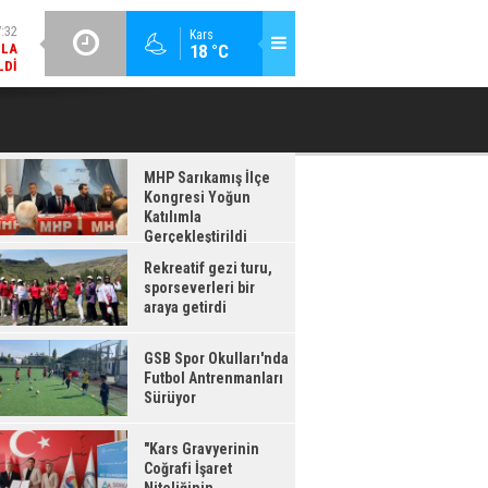
LDI
GÜNCEL / 17:08
Kars
:08
18 °C
GSB SPOR OKULLARI'NDA FUTBOL ANTRENMANLARI SÜRÜYOR
RDI
MHP Sarıkamış İlçe
Kongresi Yoğun
Katılımla
Gerçekleştirildi
Rekreatif gezi turu,
sporseverleri bir
araya getirdi
GSB Spor Okulları'nda
Futbol Antrenmanları
Sürüyor
"Kars Gravyerinin
Coğrafi İşaret