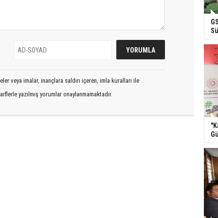
GS
Sü
er veya imalar, inançlara saldırı içeren, imla kuralları ile
arflerle yazılmış yorumlar onaylanmamaktadır.
"K
Gü