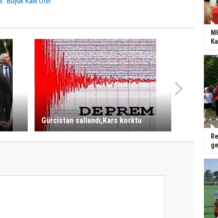
i : Büyük Kale Otel
MH
Ka
Gürcistan sallandı,Kars korktu
Re
ge