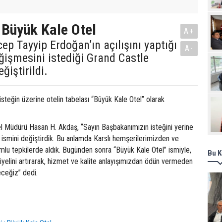
Pro
: Büyük Kale Otel
A+
p Tayyip Erdoğan’ın açılışını yaptığı
A-
ğişmesini istediği Grand Castle
ğiştirildi.
steğin üzerine otelin tabelası “Büyük Kale Otel” olarak
l Müdürü Hasan H. Akdaş, “Sayın Başbakanımızın isteğini yerine
n ismini değiştirdik. Bu anlamda Karslı hemşerilerimizden ve
mlu tepkilerde aldık. Bugünden sonra “Büyük Kale Otel” ismiyle,
Bu K
iyelini artırarak, hizmet ve kalite anlayışımızdan ödün vermeden
ceğiz” dedi.