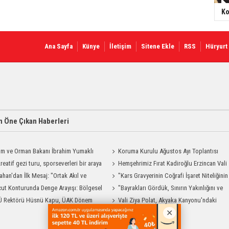
Ko
Ana Sayfa
Künye
İletişim
Sitene Ekle
RSS
Hüryurt
 Öne Çıkan Haberleri
ım ve Orman Bakanı İbrahim Yumaklı
Koruma Kurulu Ağustos Ayı Toplantısı
Geliyor
reatif gezi turu, sporseverleri bir araya
Yapıldı
Hemşehrimiz Fırat Kadiroğlu Erzincan Vali
ahan'dan İlk Mesaj: "Ortak Akıl ve
Yardımcılığına Atandı
"Kars Gravyerinin Coğrafi İşaret Niteliğinin
şmayla Çalışacağız"
ut Konturunda Denge Arayışı: Bölgesel
Güçlendirilmesi Projesi"
"Bayrakları Gördük, Sınırın Yakınlığını ve
ma Sürecinin Tüm Aşamaları
Ü Rektörü Hüsnü Kapu, ÜAK Dönem
Uzaklığını Aynı Anda Hissettik"
Vali Ziya Polat, Akyaka Kanyonu'ndaki
ığını Devretti
Rafting Heyecanına Katıldı