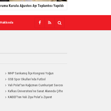
ruma Kurulu Ağustos Ayı Toplantısı Yapıldı
 Hakkında
MHP Sarıkamış İlçe Kongresi Yoğun
Katılımla Gerçekleştirildi
GSB Spor Okulları'nda Futbol
Antrenmanları Sürüyor
Vali Polat'tan Kağızman Cumhuriyet Savcısı
Eravcı'ya Ziyaret
Kafkas Üniversitesi'ne Sanat Alanında Çifte
Gurur
KAIDEF'ten Vali Ziya Polat'a Ziyaret