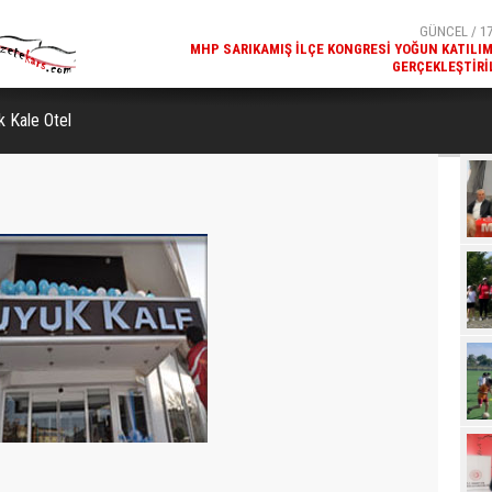
GERÇEKLEŞTIRI
GÜNCEL / 17
REKREATIF GEZI TURU, SPORSEVERLERI BIR ARAYA GETI
k Kale Otel