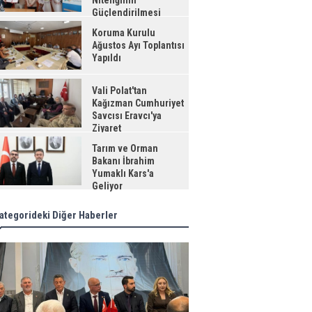
Niteliğinin
Güçlendirilmesi
jesi"
Koruma Kurulu
Ağustos Ayı Toplantısı
Yapıldı
Vali Polat'tan
Kağızman Cumhuriyet
Savcısı Eravcı'ya
Ziyaret
Tarım ve Orman
Bakanı İbrahim
Yumaklı Kars'a
Geliyor
ategorideki Diğer Haberler