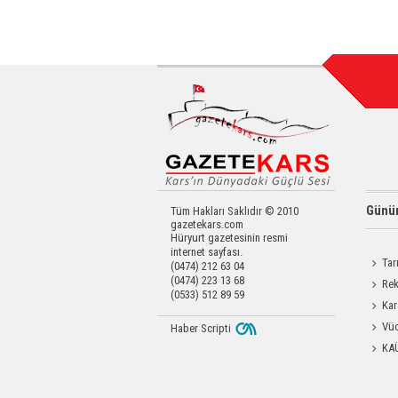
Günün
Tüm Hakları Saklıdır © 2010
gazetekars.com
Hüryurt gazetesinin resmi
internet sayfası.
Tar
(0474) 212 63 04
(0474) 223 13 68
Kars'a 
Rek
(0533) 512 89 59
getirdi
Kar
Dayanı
Vüc
Haber Scripti
Yağ Al
KA
Başkanl