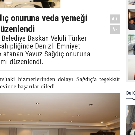
Pro
dıç onuruna veda yemeği
A+
üzenlendi
A-
e Belediye Başkan Vekili Türker
ahipliğinde Denizli Emniyet
 atanan Yavuz Sağdıç onuruna
mı düzenlendi.
s'taki hizmetlerinden dolayı Sağdıç'a teşekkür
evinde başarılar diledi.
Bu K