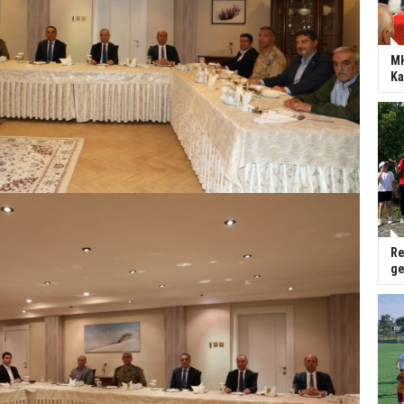
MH
Ka
Re
ge