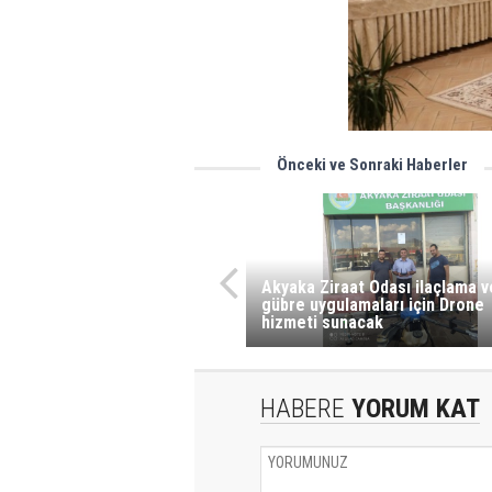
Önceki ve Sonraki Haberler
Akyaka Ziraat Odası ilaçlama ve
gübre uygulamaları için Drone
hizmeti sunacak
HABERE
YORUM KAT