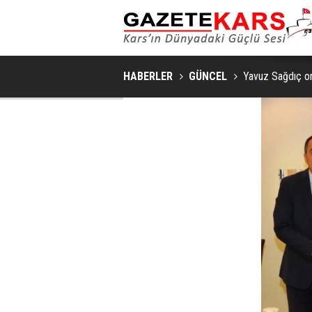
GÜNCEL / 17:32
İLÇE KONGRESI YOĞUN KATILIMLA
REKREATIF GEZI TURU, SPORSEVERLERI 
GERÇEKLEŞTIRILDI
HABERLER
GÜNCEL
Yavuz Sağdıç o