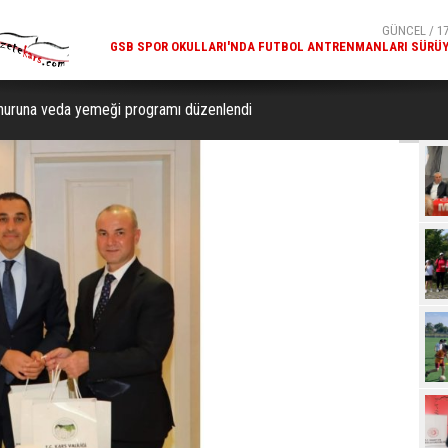
GÜNCEL / 17:08
GÜNCEL / 17
BIR ARAYA GETIRDI
GSB SPOR OKULLARI'NDA FUTBOL ANTRENMANLARI SÜRÜ
nuruna veda yemeği programı düzenlendi