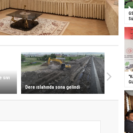
GS
Sü
"K
 sıvı
Gü
Dere ıslahında sona gelindi