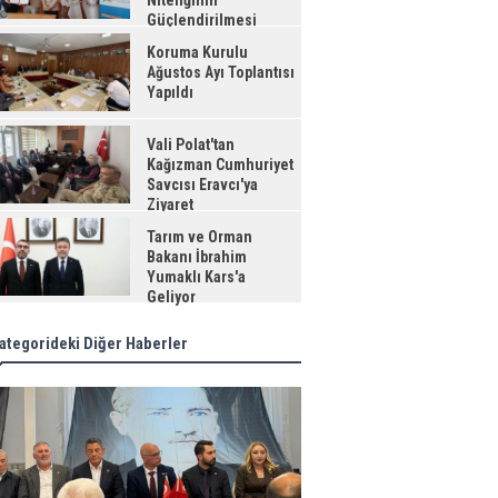
Niteliğinin
Güçlendirilmesi
jesi"
Koruma Kurulu
Ağustos Ayı Toplantısı
Yapıldı
Vali Polat'tan
Kağızman Cumhuriyet
Savcısı Eravcı'ya
Ziyaret
Tarım ve Orman
Bakanı İbrahim
Yumaklı Kars'a
Geliyor
ategorideki Diğer Haberler