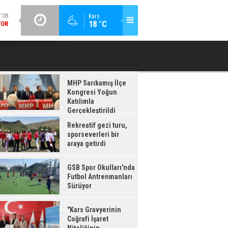
:08
GÜNCEL / 17:07
Kars
18 °C
YOR
"KARS GRAVYERININ COĞRAFI İŞARET NITELIĞININ
K
GÜÇLENDIRILMESI PROJESI"
MHP Sarıkamış İlçe
Kongresi Yoğun
Katılımla
Gerçekleştirildi
Rekreatif gezi turu,
sporseverleri bir
araya getirdi
GSB Spor Okulları'nda
Futbol Antrenmanları
Sürüyor
"Kars Gravyerinin
Coğrafi İşaret