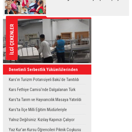
İLGİ ÇEKENLER
Denetimli Serbestlik Yükümlülerinden
Okula Temizlik Desteği
Kars'ın Turizm Potansiyeli Bakü'de Tanıtıldı
Kars Fethiye Camisi'nde Dalgalanan Türk
Bayrağı Görenlerin Beğenisini Topladı
Kars'ta Tarım ve Hayvancılık Masaya Yatırıldı
Kars'ta İlçe Milli Eğitim Müdürleriyle
Değerlendirme Toplantısı
Yalnız Değilsiniz: Kızılay Kapınızı Çalıyor
Yaz Kur'an Kursu Öğrencileri Piknik Coşkusu