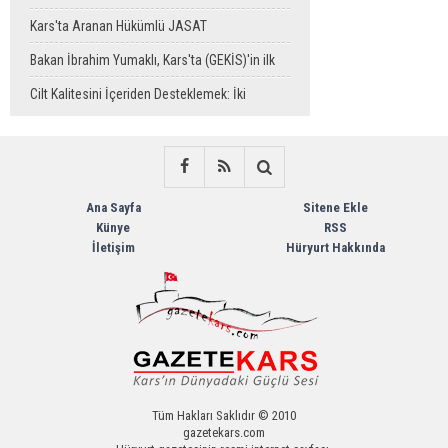
Yaşadı
Kars'ta Aranan Hükümlü JASAT
Operasyonuyla Yakalandı
Bakan İbrahim Yumaklı, Kars'ta (GEKİS)'in ilk
uygulamasını başlattı
Cilt Kalitesini İçeriden Desteklemek: İki
Enjeksiyon Uygulamasının Karşılaştırması
Ana Sayfa
Sitene Ekle
Künye
RSS
İletişim
Hüryurt Hakkında
Tüm Hakları Saklıdır © 2010
gazetekars.com