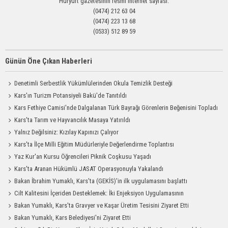
Hüryurt gazetesinin resmi internet sayfası.
(0474) 212 63 04
(0474) 223 13 68
(0533) 512 89 59
Günün Öne Çıkan Haberleri
Denetimli Serbestlik Yükümlülerinden Okula Temizlik Desteği
Kars'ın Turizm Potansiyeli Bakü'de Tanıtıldı
Kars Fethiye Camisi'nde Dalgalanan Türk Bayrağı Görenlerin Beğenisini Topladı
Kars'ta Tarım ve Hayvancılık Masaya Yatırıldı
Yalnız Değilsiniz: Kızılay Kapınızı Çalıyor
Kars'ta İlçe Milli Eğitim Müdürleriyle Değerlendirme Toplantısı
Yaz Kur'an Kursu Öğrencileri Piknik Coşkusu Yaşadı
Kars'ta Aranan Hükümlü JASAT Operasyonuyla Yakalandı
Bakan İbrahim Yumaklı, Kars'ta (GEKİS)'in ilk uygulamasını başlattı
Cilt Kalitesini İçeriden Desteklemek: İki Enjeksiyon Uygulamasının
Karşılaştırması
Bakan Yumaklı, Kars'ta Gravyer ve Kaşar Üretim Tesisini Ziyaret Etti
Bakan Yumaklı, Kars Belediyesi'ni Ziyaret Etti