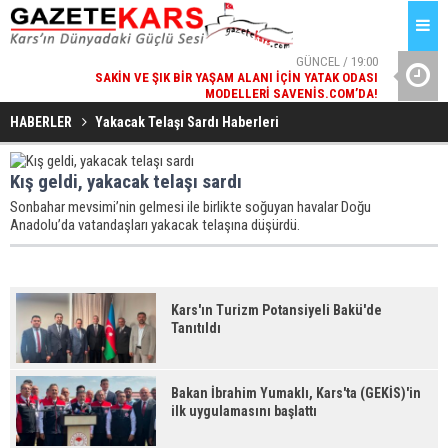
GÜNCEL / 19:00
SAKIN VE ŞIK BIR YAŞAM ALANI İÇIN YATAK ODASI
BA
MODELLERI SAVENIS.COM’DA!
GÜNCEL / 18:38
HABERLER
Yakacak Telaşı Sardı Haberleri
KARS'IN TURIZM POTANSIYELI BAKÜ'DE TANITILDI
Kış geldi, yakacak telaşı sardı
Sonbahar mevsimi’nin gelmesi ile birlikte soğuyan havalar Doğu
Anadolu’da vatandaşları yakacak telaşına düşürdü.
Kars'ın Turizm Potansiyeli Bakü'de
Tanıtıldı
Bakan İbrahim Yumaklı, Kars'ta (GEKİS)'in
ilk uygulamasını başlattı