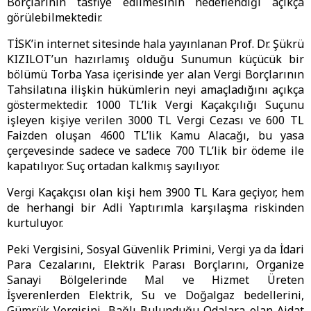
Borçlarının tasfiye edilmesinin hedeflendiği açıkça
görülebilmektedir.
TİSK’in internet sitesinde hala yayınlanan Prof. Dr. Şükrü
KIZILOT’un hazırlamış olduğu Sunumun küçücük bir
bölümü Torba Yasa içerisinde yer alan Vergi Borçlarının
Tahsilatına ilişkin hükümlerin neyi amaçladığını açıkça
göstermektedir. 1000 TL’lik Vergi Kaçakçılığı Suçunu
işleyen kişiye verilen 3000 TL Vergi Cezası ve 600 TL
Faizden oluşan 4600 TL’lik Kamu Alacağı, bu yasa
çerçevesinde sadece ve sadece 700 TL’lik bir ödeme ile
kapatılıyor. Suç ortadan kalkmış sayılıyor.
Vergi Kaçakçısı olan kişi hem 3900 TL Kara geçiyor, hem
de herhangi bir Adli Yaptırımla karşılaşma riskinden
kurtuluyor.
Peki Vergisini, Sosyal Güvenlik Primini, Vergi ya da İdari
Para Cezalarını, Elektrik Parası Borçlarını, Organize
Sanayi Bölgelerinde Mal ve Hizmet Üreten
İşverenlerden Elektrik, Su ve Doğalgaz bedellerini,
Gümrük Vergisini, Bağlı Bulunduğu Odalara olan Aidat