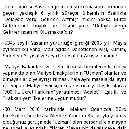
-Gelir İdaresi Başkanlığının oluşturulmasının ardından
geçen yaklaşık 6 yıllık süreçte ülkemizin özellikle
“Dolaysız Vergi Gelirleri Artmış” mıdır? Yoksa Bütçe
Gelirlerinin büyük bir kısmı yine “Dolaylı Vergi
Gelirlerinden mi Oluşmakta”dır?
-5345 sayılı Yasanın yürürlüğe girdiği 2005 yılı Mayıs
ayından bu yana, Mali açıdan Denetlenen Kişi, Kurum,
Şirket vb. Sayısal ve/veya Oransal bir Artış var mıdır?
-Maliye Bakanlığı ve Gelir İdaresi birimlerinde görev
yapmakta olan Maliye Emekçilerinin “Uzman” olanlar ve
olmayanlar diye ayrıştırılması, hala aynı masalarda, aynı
işi yapan Maliye Emekçileri arasında yaklaşık olarak
“700 TL Ücret Farkının” yaratılması “Adalet”, “Eşitlik” ve
“Hakkaniyet” İlkelerine Uygun mudur?
-30 Mart 2010 tarihinde, Makam Odanızda Büro
Emekçileri Sendikası Merkez Yönetim Kuruluyla yapmış
olduğunuz görüşmede “Uzman” olan personelle olmayan
personel arasındaki “Ücret Makasını” daraltmaya dair