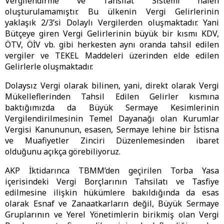
Vergilendirme ve Tahsilat Sistemi halen
oluşturulamamıştır. Bu ülkenin Vergi Gelirlerinin
yaklaşık 2/3’si Dolaylı Vergilerden oluşmaktadır. Yani
Bütçeye giren Vergi Gelirlerinin büyük bir kısmı KDV,
ÖTV, ÖİV vb. gibi herkesten aynı oranda tahsil edilen
vergiler ve TEKEL Maddeleri üzerinden elde edilen
Gelirlerle oluşmaktadır.
Dolaysız Vergi olarak bilinen, yani, direkt olarak Vergi
Mükelleflerinden Tahsil Edilen Gelirler kısmına
baktığımızda da Büyük Sermaye Kesimlerinin
Vergilendirilmesinin Temel Dayanağı olan Kurumlar
Vergisi Kanununun, esasen, Sermaye lehine bir İstisna
ve Muafiyetler Zinciri Düzenlemesinden ibaret
olduğunu açıkça görebiliyoruz.
AKP İktidarınca TBMM’den geçirilen Torba Yasa
içerisindeki Vergi Borçlarının Tahsilatı ve Tasfiye
edilmesine ilişkin hükümlere bakıldığında da esas
olarak Esnaf ve Zanaatkarların değil, Büyük Sermaye
Gruplarının ve Yerel Yönetimlerin birikmiş olan Vergi