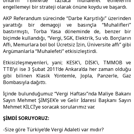
onların TBMM’de fazlaca muhalefet etmelerini
engellemeyi bir strateji olarak önüne koydu ve başardı.
AKP Referandum sürecinde “Darbe Karşıtlığı” üzerinden
yarattığı bir demagoji ve basınçla “Muhalifleri”
bastırmıştı, Torba Yasa döneminde de, benzer bir
biçimde kullandığı, “Vergi, SGK, Elektrik, Su vb. Borçların
Affı, Memurlara bol bol Ücretsiz İzin, Üniversite affı” gibi
Argümanlarla “Muhalefeti” etkisizleştirdi.
Etkisizleşmeyenleri, yani; KESK’i, DİSK’i, TMMOB ve
TTB’yi ise 3 Şubat 2011’de Ankara’da her zaman olduğu
gibi bilinen Klasik Yöntemle, Jopla, Panzerle, Gaz
Bombasıyla dağıttı.
İçinde bulunduğumuz “Vergi Haftası”nda Maliye Bakanı
Sayın Mehmet ŞİMŞEK’e ve Gelir İdaresi Başkanı Sayın
Mehmet KİLCİ’ye soracak sorularımız var.
ŞİMDİ SORUYORUZ:
-Size göre Türkiye’de Vergi Adaleti var mıdır?