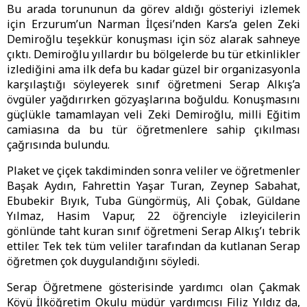
Bu arada torununun da görev aldığı gösteriyi izlemek
için Erzurum’un Narman İlçesi’nden Kars’a gelen Zeki
Demiroğlu teşekkür konuşması için söz alarak sahneye
çıktı. Demiroğlu yıllardır bu bölgelerde bu tür etkinlikler
izlediğini ama ilk defa bu kadar güzel bir organizasyonla
karşılaştığı söyleyerek sınıf öğretmeni Serap Alkış’a
övgüler yağdırırken gözyaşlarına boğuldu. Konuşmasını
güçlükle tamamlayan veli Zeki Demiroğlu, milli Eğitim
camiasına da bu tür öğretmenlere sahip çıkılması
çağrısında bulundu.
Plaket ve çiçek takdiminden sonra veliler ve öğretmenler
Başak Aydın, Fahrettin Yaşar Turan, Zeynep Sabahat,
Ebubekir Bıyık, Tuba Güngörmüş, Ali Çobak, Güldane
Yılmaz, Hasim Vapur, 22 öğrenciyle izleyicilerin
gönlünde taht kuran sınıf öğretmeni Serap Alkış’ı tebrik
ettiler. Tek tek tüm veliler tarafından da kutlanan Serap
öğretmen çok duygulandığını söyledi.
Serap Öğretmene gösterisinde yardımcı olan Çakmak
Köyü İlköğretim Okulu müdür yardımcısı Filiz Yıldız da,