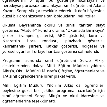
öğrencilerini 3 aydır bu gösteriye hazırlayan ve
neredeyse pürüzsüz tamamlayan sınıf öğretmeni Adana
Kozanlı Serap Alkış’a teşekkür ederek ilk defa böylesine
güzel bir organizasyona tanık olduklarını belirttiler.
Okuma Bayramında okulu ve sınıfı tanıtan slayt
gösterisi, “Atatürk” konulu drama, “Okumada Birinciyiz”
şiirleri, trampet gösterisi, ABC gösterisi, koro ve
Nasrettin Hoca rondusu, playback gösterisi,
kahramanlık şiirleri, Kafkas gösterisi, bölgesel ve
yöresel oyunlar, Türkiye haritası gösterisi sahnelendi.
Programın sonunda sınıf öğretmeni Serap Alkış,
desteklerinden dolayı Milli Eğitim Müdürü yıldırım
Alkış’a, Okul Müdürü Mustafa Çiftçi’ye, öğretmenlere ve
1/A sınıf öğrencilerine birer plaket verdi.
Milli Eğitim Müdürü Yıldırım Alkış da, öğrencileri
böylesine güzel bir şekilde programa hazırladığı için
sınıf öğretmeni Serap Alkış’a ve okul idaresine ve
öğretmenlerine teşekkür etti.